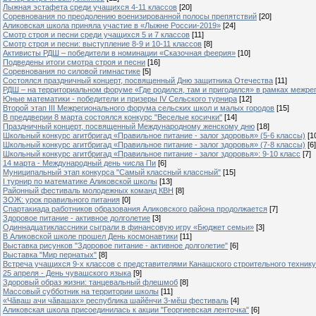
Лыжная эстафета среди учащихся 4-11 классов
[20]
Cоревнования по преодолению военизированной полосы препятствий
[20]
Аликовская школа приняла участие в «Лыжне России-2019»
[24]
Смотр строя и песни среди учащихся 5 и 7 классов
[11]
Смотр строя и песни: выступление 8-9 и 10-11 классов
[8]
Активисты РДШ – победители в номинации «Сказочная феерия»
[10]
Подведены итоги смотра строя и песни
[16]
Соревнования по силовой гимнастике
[5]
Состоялся праздничный концерт, посвященный Дню защитника Отечества
[11]
РДШ – на территориальном форуме «Где родился, там и пригодился» в рамках межр
Юные математики - победители и призеры IV Сельского турнира
[12]
Второй этап III Межрегионального форума сельских школ и малых городов
[15]
В преддверии 8 марта состоялся конкурс "Веселые косички"
[14]
Праздничный концерт, посвященный Международному женскому дню
[18]
Школьный конкурс агитбригад «Правильное питание - залог здоровья» (5-6 классы)
[1
Школьный конкурс агитбригад «Правильное питание - залог здоровья» (7-8 классы)
[6]
Школьный конкурс агитбригад «Правильное питание - залог здоровья»: 9-10 класс
[7]
14 марта - Международный день числа Пи
[6]
Муниципальный этап конкурса "Самый классный классный"
[15]
I турнир по математике Аликовской школы
[13]
Районный фестиваль молодежных команд КВН
[8]
ЗОЖ: урок правильного питания
[0]
Спартакиада работников образования Аликовского района продолжается
[7]
Здоровое питание - активное долголетие
[3]
Одиннадцатиклассники сыграли в финансовую игру «Бюджет семьи»
[3]
В Аликовской школе прошел День космонавтики
[11]
Выставка рисунков "Здоровое питание - активное долголетие"
[6]
Выставка "Мир пернатых"
[8]
Встреча учащихся 9-х классов с представителями Канашского строительного техник
25 апреля - День чувашского языка
[9]
Здоровый образ жизни: танцевальный флешмоб
[8]
Массовый субботник на территории школы
[11]
«Чăваш ачи чăвашах» республика шайĕнчи 3-мĕш фестиваль
[4]
Аликовская школа присоединилась к акции "Георгиевская ленточка"
[6]