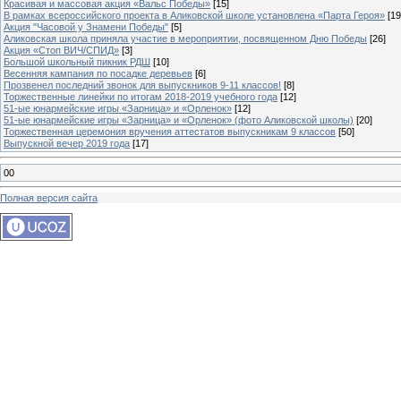
Красивая и массовая акция «Вальс Победы»
[15]
В рамках всероссийского проекта в Аликовской школе установлена «Парта Героя»
[19
Акция "Часовой у Знамени Победы"
[5]
Аликовская школа приняла участие в мероприятии, посвященном Дню Победы
[26]
Акция «Стоп ВИЧ/СПИД»
[3]
Большой школьный пикник РДШ
[10]
Весенняя кампания по посадке деревьев
[6]
Прозвенел последний звонок для выпускников 9-11 классов!
[8]
Торжественные линейки по итогам 2018-2019 учебного года
[12]
51-ые юнармейские игры «Зарница» и «Орленок»
[12]
51-ые юнармейские игры «Зарница» и «Орленок» (фото Аликовской школы)
[20]
Торжественная церемония вручения аттестатов выпускникам 9 классов
[50]
Выпускной вечер 2019 года
[17]
00
Полная версия сайта