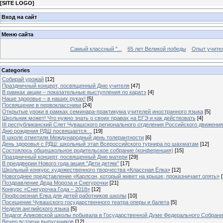
[
SITE LOGO
]
Вход на сайт
Меню сайта
Самый классный "...
65 лет Великой победы
Опыт учителе
Categories
Собирай урожай
[12]
Праздничный концерт, посвященный Дню учителя
[47]
В рамках акции – показательные выступления по каратэ
[4]
Наше здоровье – в наших руках!
[5]
Посвящение в первоклассники
[24]
Открытые уроки в рамках семинара-практикума учителей иностранного языка
[5]
Школьник может! Что нужно знать о своих правах на ЕГЭ и как действовать
[4]
III республиканский Слет Чувашского регионального отделения Российского движени
Дню рождения РДШ посвящается…
[19]
В школе отметили Международный день толерантности
[6]
День здоровья с РДШ: школьный этап Всероссийского турнира по шахматам
[12]
Состоялось общешкольное родительское собрание (конференция)
[15]
Праздничный концерт, посвященный Дню матери
[29]
В преддверии Нового года акция "Дети детям"
[17]
Школьный конкурс художественного творчества «Классная Ёлка»
[12]
Новогоднее представление «Карлсон, который живет на крыше, проказничает опять»
[
Поздравление Деда Мороза и Снегурочки
[21]
Конкурс «Снегурочка Года – 2018»
[12]
Профсоюзная Елка для детей работников школы
[10]
Посещение Чувашского государственного театра оперы и балета
[5]
Неделя английского языка
[5]
Педагог Аликовской школы побывала в Государственной Думе Федерального Собран
Вечер встречи выпускников
[12]