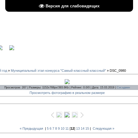
Версия для слабовидящих
вход
й год
»
Муниципальный этап конкурса "Самый классный классный"
» DSC_0980
Просмотров: 267 | Размеры: 1152x768px/393.6Kb | Рейтинг: 0.0/0 | Дата: 15.03.2019 |
Сисадмин
Просмотреть фотографию в реальном размере
« Предыдущая
|
5
6
7
8
9
10
11
[
12
]
13
14
15
|
Следующая »