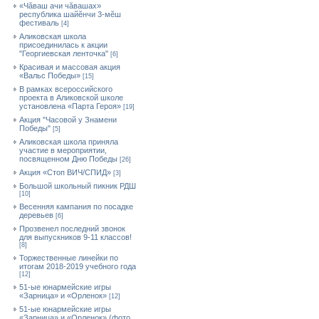
«Чăваш ачи чăвашах»
республика шайĕнчи 3-мĕш
фестиваль
[4]
Аликовская школа
присоединилась к акции
"Георгиевская ленточка"
[6]
Красивая и массовая акция
«Вальс Победы»
[15]
В рамках всероссийского
проекта в Аликовской школе
установлена «Парта Героя»
[19]
Акция "Часовой у Знамени
Победы"
[5]
Аликовская школа приняла
участие в мероприятии,
посвященном Дню Победы
[26]
Акция «Стоп ВИЧ/СПИД»
[3]
Большой школьный пикник РДШ
[10]
Весенняя кампания по посадке
деревьев
[6]
Прозвенел последний звонок
для выпускников 9-11 классов!
[8]
Торжественные линейки по
итогам 2018-2019 учебного года
[12]
51-ые юнармейские игры
«Зарница» и «Орленок»
[12]
51-ые юнармейские игры
«Зарница» и «Орленок» (фото