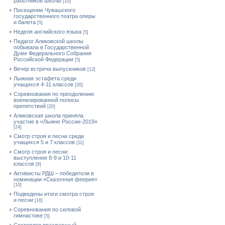
работников школы
[10]
Посещение Чувашского
государственного театра оперы
и балета
[5]
Неделя английского языка
[5]
Педагог Аликовской школы
побывала в Государственной
Думе Федерального Собрания
Российской Федерации
[5]
Вечер встречи выпускников
[12]
Лыжная эстафета среди
учащихся 4-11 классов
[20]
Cоревнования по преодолению
военизированной полосы
препятствий
[20]
Аликовская школа приняла
участие в «Лыжне России-2019»
[24]
Смотр строя и песни среди
учащихся 5 и 7 классов
[11]
Смотр строя и песни:
выступление 8-9 и 10-11
классов
[8]
Активисты РДШ – победители в
номинации «Сказочная феерия»
[10]
Подведены итоги смотра строя
и песни
[16]
Соревнования по силовой
гимнастике
[5]