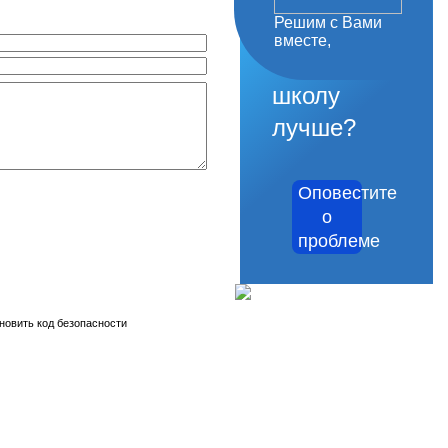
Решим с Вами
как
вместе,
сделать
школу
лучше?
Оповестите
о
проблеме