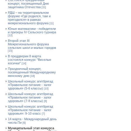
Состоялся праздничный
концерт, посвященный Дню
защитника Отечества
[11]
РДШ – на территориальном
форуме «Где родился, там и
пригодился» в рамках
межрегионального форума
[11]
Юные математики - победители
и призеры IV Сельского турнира
[12]
Второй этап III
Межрегионального форума
сельских школ и малых городов
[15]
В преддверии 8 марта
состоялся конкурс "Веселые
косички"
[14]
Праздничный концерт,
посвященный Международному
женскому дню
[18]
Школьный конкурс агитбригад
«Правильное питание - залог
здоровья» (5-6 классы)
[10]
Школьный конкурс агитбригад
«Правильное питание - залог
здоровья» (7-8 классы)
[6]
Школьный конкурс агитбригад
«Правильное питание - залог
здоровья»: 9-10 класс
[7]
14 марта - Международный день
числа Пи
[6]
Муниципальный этап конкурса