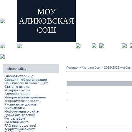
МОУ
АЛИКОВСКАЯ
СОШ
главная
регистрация
Главная
»
Фотоальбом
»
2018-2019 учебны
Меню сайта
Главная страница
Сведения об организации
Наш классный "классный"
Статья о школе
История школы
Администрация
Интерактивная приёмная
Информбезопасность
Расписание уроков
Выпускники
Информация о сайте
Доска объявлений
Фотоальбом
Гостевая книга
FAQ (вопрос/ответ)
Территория охвата