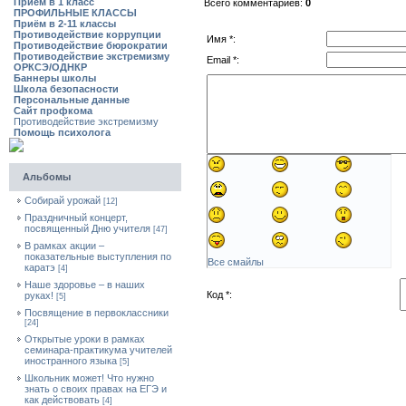
Приём в 1 класс
Всего комментариев:
0
ПРОФИЛЬНЫЕ КЛАССЫ
Приём в 2-11 классы
Противодействие коррупции
Имя *:
Противодействие бюрократии
Противодействие экстремизму
Email *:
ОРКСЭ/ОДНКР
Баннеры школы
Школа безопасности
Персональные данные
Сайт профкома
Противодействие экстремизму
Помощь психолога
Альбомы
Собирай урожай
[12]
Праздничный концерт,
посвященный Дню учителя
[47]
В рамках акции –
показательные выступления по
Все смайлы
каратэ
[4]
Наше здоровье – в наших
Код *:
руках!
[5]
Посвящение в первоклассники
[24]
Открытые уроки в рамках
семинара-практикума учителей
иностранного языка
[5]
Школьник может! Что нужно
знать о своих правах на ЕГЭ и
как действовать
[4]