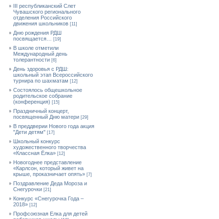
III республиканский Слет
Чувашского регионального
отделения Российского
движения школьников
[11]
Дню рождения РДШ
посвящается…
[19]
В школе отметили
Международный день
толерантности
[6]
День здоровья с РДШ:
школьный этап Всероссийского
турнира по шахматам
[12]
Состоялось общешкольное
родительское собрание
(конференция)
[15]
Праздничный концерт,
посвященный Дню матери
[29]
В преддверии Нового года акция
"Дети детям"
[17]
Школьный конкурс
художественного творчества
«Классная Ёлка»
[12]
Новогоднее представление
«Карлсон, который живет на
крыше, проказничает опять»
[7]
Поздравление Деда Мороза и
Снегурочки
[21]
Конкурс «Снегурочка Года –
2018»
[12]
Профсоюзная Елка для детей