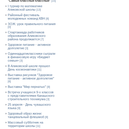
"Самый классный классный"
[15]
I турнир по математике
Аликовской школы
[13]
Районный фестиваль
молодежных команд КВН
[8]
ЗОЖ: урок правильного питания
[0]
Спартакиада работников
образования Аликовского
района продолжается
[7]
Здоровое питание - активное
долголетие
[3]
Одиннадцатиклассники сыграли
в финансовую игру «Бюджет
семьи»
[3]
В Аликовской школе прошел
День космонавтики
[11]
Выставка рисунков "Здоровое
питание - активное долголетие"
[6]
Выставка "Мир пернатых"
[8]
Встреча учащихся 9-х классов
с представителями Канашского
строительного техникума
[3]
25 апреля - День чувашского
языка
[9]
Здоровый образ жизни:
танцевальный флешмоб
[8]
Массовый субботник на
территории школы
[11]