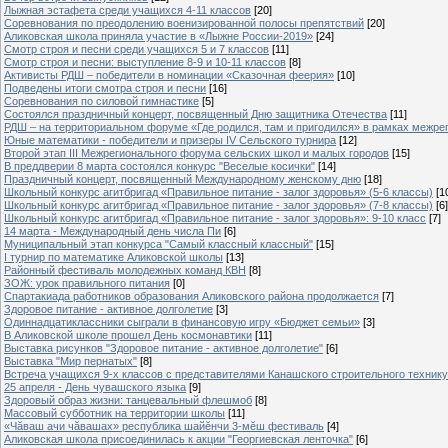
Лыжная эстафета среди учащихся 4-11 классов
[20]
Cоревнования по преодолению военизированной полосы препятствий
[20]
Аликовская школа приняла участие в «Лыжне России-2019»
[24]
Смотр строя и песни среди учащихся 5 и 7 классов
[11]
Смотр строя и песни: выступление 8-9 и 10-11 классов
[8]
Активисты РДШ – победители в номинации «Сказочная феерия»
[10]
Подведены итоги смотра строя и песни
[16]
Соревнования по силовой гимнастике
[5]
Состоялся праздничный концерт, посвященный Дню защитника Отечества
[11]
РДШ – на территориальном форуме «Где родился, там и пригодился» в рамках межр
Юные математики - победители и призеры IV Сельского турнира
[12]
Второй этап III Межрегионального форума сельских школ и малых городов
[15]
В преддверии 8 марта состоялся конкурс "Веселые косички"
[14]
Праздничный концерт, посвященный Международному женскому дню
[18]
Школьный конкурс агитбригад «Правильное питание - залог здоровья» (5-6 классы)
[1
Школьный конкурс агитбригад «Правильное питание - залог здоровья» (7-8 классы)
[6]
Школьный конкурс агитбригад «Правильное питание - залог здоровья»: 9-10 класс
[7]
14 марта - Международный день числа Пи
[6]
Муниципальный этап конкурса "Самый классный классный"
[15]
I турнир по математике Аликовской школы
[13]
Районный фестиваль молодежных команд КВН
[8]
ЗОЖ: урок правильного питания
[0]
Спартакиада работников образования Аликовского района продолжается
[7]
Здоровое питание - активное долголетие
[3]
Одиннадцатиклассники сыграли в финансовую игру «Бюджет семьи»
[3]
В Аликовской школе прошел День космонавтики
[11]
Выставка рисунков "Здоровое питание - активное долголетие"
[6]
Выставка "Мир пернатых"
[8]
Встреча учащихся 9-х классов с представителями Канашского строительного техник
25 апреля - День чувашского языка
[9]
Здоровый образ жизни: танцевальный флешмоб
[8]
Массовый субботник на территории школы
[11]
«Чăваш ачи чăвашах» республика шайĕнчи 3-мĕш фестиваль
[4]
Аликовская школа присоединилась к акции "Георгиевская ленточка"
[6]