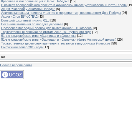
Красивая и массовая акция «Вальс Победы»
[15]
В рамках всероссийского проекта в Аликовской школе установлена «Парта Героя»
[19
Акция "Часовой у Знамени Победы"
[5]
Аликовская школа приняла участие в мероприятии, посвященном Дню Победы
[26]
Акция «Стоп ВИЧ/СПИД»
[3]
Большой школьный пикник РДШ
[10]
Весенняя кампания по посадке деревьев
[6]
Прозвенел последний звонок для выпускников 9-11 классов!
[8]
Торжественные линейки по итогам 2018-2019 учебного года
[12]
51-ые юнармейские игры «Зарница» и «Орленок»
[12]
51-ые юнармейские игры «Зарница» и «Орленок» (фото Аликовской школы)
[20]
Торжественная церемония вручения аттестатов выпускникам 9 классов
[50]
Выпускной вечер 2019 года
[17]
00
Полная версия сайта