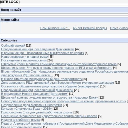
[
SITE LOGO
]
Вход на сайт
Меню сайта
Самый классный "...
65 лет Великой победы
Опыт учителе
Categories
Собирай урожай
[12]
Праздничный концерт, посвященный Дню учителя
[47]
В рамках акции – показательные выступления по каратэ
[4]
Наше здоровье – в наших руках!
[5]
Посвящение в первоклассники
[24]
Открытые уроки в рамках семинара-практикума учителей иностранного языка
[5]
Школьник может! Что нужно знать о своих правах на ЕГЭ и как действовать
[4]
III республиканский Слет Чувашского регионального отделения Российского движени
Дню рождения РДШ посвящается…
[19]
В школе отметили Международный день толерантности
[6]
День здоровья с РДШ: школьный этап Всероссийского турнира по шахматам
[12]
Состоялось общешкольное родительское собрание (конференция)
[15]
Праздничный концерт, посвященный Дню матери
[29]
В преддверии Нового года акция "Дети детям"
[17]
Школьный конкурс художественного творчества «Классная Ёлка»
[12]
Новогоднее представление «Карлсон, который живет на крыше, проказничает опять»
[
Поздравление Деда Мороза и Снегурочки
[21]
Конкурс «Снегурочка Года – 2018»
[12]
Профсоюзная Елка для детей работников школы
[10]
Посещение Чувашского государственного театра оперы и балета
[5]
Неделя английского языка
[5]
Педагог Аликовской школы побывала в Государственной Думе Федерального Собран
Вечер встречи выпускников
[12]