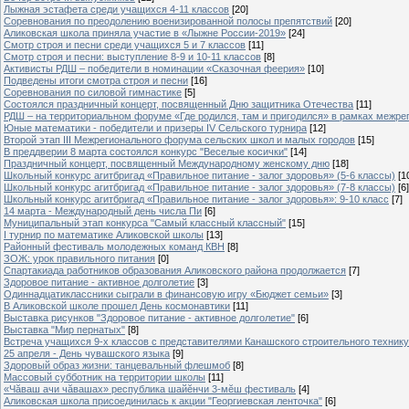
Лыжная эстафета среди учащихся 4-11 классов
[20]
Cоревнования по преодолению военизированной полосы препятствий
[20]
Аликовская школа приняла участие в «Лыжне России-2019»
[24]
Смотр строя и песни среди учащихся 5 и 7 классов
[11]
Смотр строя и песни: выступление 8-9 и 10-11 классов
[8]
Активисты РДШ – победители в номинации «Сказочная феерия»
[10]
Подведены итоги смотра строя и песни
[16]
Соревнования по силовой гимнастике
[5]
Состоялся праздничный концерт, посвященный Дню защитника Отечества
[11]
РДШ – на территориальном форуме «Где родился, там и пригодился» в рамках межр
Юные математики - победители и призеры IV Сельского турнира
[12]
Второй этап III Межрегионального форума сельских школ и малых городов
[15]
В преддверии 8 марта состоялся конкурс "Веселые косички"
[14]
Праздничный концерт, посвященный Международному женскому дню
[18]
Школьный конкурс агитбригад «Правильное питание - залог здоровья» (5-6 классы)
[1
Школьный конкурс агитбригад «Правильное питание - залог здоровья» (7-8 классы)
[6]
Школьный конкурс агитбригад «Правильное питание - залог здоровья»: 9-10 класс
[7]
14 марта - Международный день числа Пи
[6]
Муниципальный этап конкурса "Самый классный классный"
[15]
I турнир по математике Аликовской школы
[13]
Районный фестиваль молодежных команд КВН
[8]
ЗОЖ: урок правильного питания
[0]
Спартакиада работников образования Аликовского района продолжается
[7]
Здоровое питание - активное долголетие
[3]
Одиннадцатиклассники сыграли в финансовую игру «Бюджет семьи»
[3]
В Аликовской школе прошел День космонавтики
[11]
Выставка рисунков "Здоровое питание - активное долголетие"
[6]
Выставка "Мир пернатых"
[8]
Встреча учащихся 9-х классов с представителями Канашского строительного техник
25 апреля - День чувашского языка
[9]
Здоровый образ жизни: танцевальный флешмоб
[8]
Массовый субботник на территории школы
[11]
«Чăваш ачи чăвашах» республика шайĕнчи 3-мĕш фестиваль
[4]
Аликовская школа присоединилась к акции "Георгиевская ленточка"
[6]