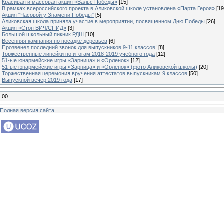
Красивая и массовая акция «Вальс Победы»
[15]
В рамках всероссийского проекта в Аликовской школе установлена «Парта Героя»
[19
Акция "Часовой у Знамени Победы"
[5]
Аликовская школа приняла участие в мероприятии, посвященном Дню Победы
[26]
Акция «Стоп ВИЧ/СПИД»
[3]
Большой школьный пикник РДШ
[10]
Весенняя кампания по посадке деревьев
[6]
Прозвенел последний звонок для выпускников 9-11 классов!
[8]
Торжественные линейки по итогам 2018-2019 учебного года
[12]
51-ые юнармейские игры «Зарница» и «Орленок»
[12]
51-ые юнармейские игры «Зарница» и «Орленок» (фото Аликовской школы)
[20]
Торжественная церемония вручения аттестатов выпускникам 9 классов
[50]
Выпускной вечер 2019 года
[17]
00
Полная версия сайта