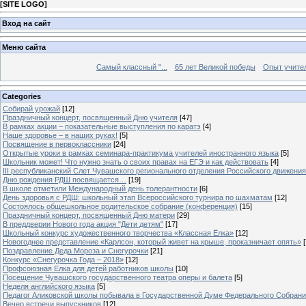
[
SITE LOGO
]
Вход на сайт
Меню сайта
Самый классный "...
65 лет Великой победы
Опыт учителе
Categories
Собирай урожай
[12]
Праздничный концерт, посвященный Дню учителя
[47]
В рамках акции – показательные выступления по каратэ
[4]
Наше здоровье – в наших руках!
[5]
Посвящение в первоклассники
[24]
Открытые уроки в рамках семинара-практикума учителей иностранного языка
[5]
Школьник может! Что нужно знать о своих правах на ЕГЭ и как действовать
[4]
III республиканский Слет Чувашского регионального отделения Российского движени
Дню рождения РДШ посвящается…
[19]
В школе отметили Международный день толерантности
[6]
День здоровья с РДШ: школьный этап Всероссийского турнира по шахматам
[12]
Состоялось общешкольное родительское собрание (конференция)
[15]
Праздничный концерт, посвященный Дню матери
[29]
В преддверии Нового года акция "Дети детям"
[17]
Школьный конкурс художественного творчества «Классная Ёлка»
[12]
Новогоднее представление «Карлсон, который живет на крыше, проказничает опять»
[
Поздравление Деда Мороза и Снегурочки
[21]
Конкурс «Снегурочка Года – 2018»
[12]
Профсоюзная Елка для детей работников школы
[10]
Посещение Чувашского государственного театра оперы и балета
[5]
Неделя английского языка
[5]
Педагог Аликовской школы побывала в Государственной Думе Федерального Собран
Вечер встречи выпускников
[12]