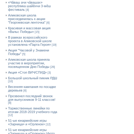
«Чăваш ачи чăвашах»
республика шайĕнчи 3-мĕш
фестиваль
[4]
Аликовская школа
присоединилась к акции
"Георгиевская ленточка"
[6]
Красивая и массовая акция
«Вальс Победы»
[15]
В рамках всероссийского
проекта в Аликовской школе
установлена «Парта Героя»
[19]
Акция "Часовой у Знамени
Победы"
[5]
Аликовская школа приняла
участие в мероприятии,
посвященном Дню Победы
[26]
Акция «Стоп ВИЧ/СПИД»
[3]
Большой школьный пикник РДШ
[10]
Весенняя кампания по посадке
деревьев
[6]
Прозвенел последний звонок
для выпускников 9-11 классов!
[8]
Торжественные линейки по
итогам 2018-2019 учебного года
[12]
51-ые юнармейские игры
«Зарница» и «Орленок»
[12]
51-ые юнармейские игры
«Зарница» и «Орленок» (фото