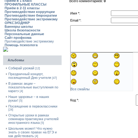
Приём в 1 класс
Всего комментариев:
0
ПРОФИЛЬНЫЕ КЛАССЫ
Приём в 2-11 классы
Противодействие коррупции
Имя *:
Противодействие бюрократии
Противодействие экстремизму
Email *:
ОРКСЭ/ОДНКР
Баннеры школы
Школа безопасности
Персональные данные
Сайт профкома
Противодействие экстремизму
Помощь психолога
Альбомы
Собирай урожай
[12]
Праздничный концерт,
посвященный Дню учителя
[47]
В рамках акции –
показательные выступления по
Все смайлы
каратэ
[4]
Наше здоровье – в наших
Код *:
руках!
[5]
Посвящение в первоклассники
[24]
Открытые уроки в рамках
семинара-практикума учителей
иностранного языка
[5]
Школьник может! Что нужно
знать о своих правах на ЕГЭ и
как действовать
[4]