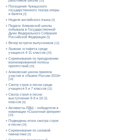
работников школы
[10]
Посещение Чувашского
государственного театра оперы
и балета
[5]
Неделя английского языка
[5]
Педагог Аликовской школы
побывала в Государственной
Думе Федерального Собрания
Российской Федерации
[5]
Вечер встречи выпускников
[12]
Лыжная эстафета среди
учащихся 4-11 классов
[20]
Cоревнования по преодолению
военизированной полосы
препятствий
[20]
Аликовская школа приняла
участие в «Лыжне России-2019»
[24]
Смотр строя и песни среди
учащихся 5 и 7 классов
[11]
Смотр строя и песни:
выступление 8-9 и 10-11
классов
[8]
Активисты РДШ – победители в
номинации «Сказочная феерия»
[10]
Подведены итоги смотра строя
и песни
[16]
Соревнования по силовой
гимнастике
[5]