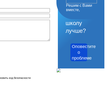
Решим с Вами
как
вместе,
сделать
школу
лучше?
Оповестите
о
проблеме