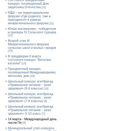
Состоялся праздничный
концерт, посвященный Дню
защитника Отечества
[11]
РДШ – на территориальном
форуме «Где родился, там и
пригодился» в рамках
межрегионального форума
[11]
Юные математики - победители
и призеры IV Сельского турнира
[12]
Второй этап III
Межрегионального форума
сельских школ и малых городов
[15]
В преддверии 8 марта
состоялся конкурс "Веселые
косички"
[14]
Праздничный концерт,
посвященный Международному
женскому дню
[18]
Школьный конкурс агитбригад
«Правильное питание - залог
здоровья» (5-6 классы)
[10]
Школьный конкурс агитбригад
«Правильное питание - залог
здоровья» (7-8 классы)
[6]
Школьный конкурс агитбригад
«Правильное питание - залог
здоровья»: 9-10 класс
[7]
14 марта - Международный день
числа Пи
[6]
Муниципальный этап конкурса