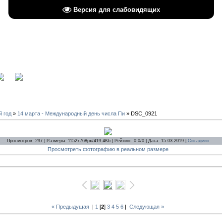
Версия для слабовидящих
вход
й год
»
14 марта - Международный день числа Пи
» DSC_0921
Просмотров: 297 | Размеры: 1152x768px/419.4Kb | Рейтинг: 0.0/0 | Дата: 15.03.2019 |
Сисадмин
Просмотреть фотографию в реальном размере
« Предыдущая
|
1
[
2
]
3
4
5
6
|
Следующая »