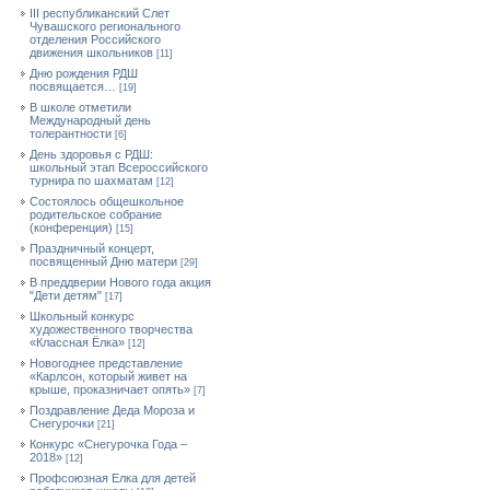
III республиканский Слет
Чувашского регионального
отделения Российского
движения школьников
[11]
Дню рождения РДШ
посвящается…
[19]
В школе отметили
Международный день
толерантности
[6]
День здоровья с РДШ:
школьный этап Всероссийского
турнира по шахматам
[12]
Состоялось общешкольное
родительское собрание
(конференция)
[15]
Праздничный концерт,
посвященный Дню матери
[29]
В преддверии Нового года акция
"Дети детям"
[17]
Школьный конкурс
художественного творчества
«Классная Ёлка»
[12]
Новогоднее представление
«Карлсон, который живет на
крыше, проказничает опять»
[7]
Поздравление Деда Мороза и
Снегурочки
[21]
Конкурс «Снегурочка Года –
2018»
[12]
Профсоюзная Елка для детей