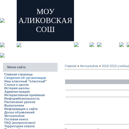
МОУ
АЛИКОВСКАЯ
СОШ
главная
регистрация
Главная
»
Фотоальбом
»
2018-2019 учебны
Меню сайта
Главная страница
Сведения об организации
Наш классный "классный"
Статья о школе
История школы
Администрация
Интерактивная приёмная
Информбезопасность
Расписание уроков
Выпускники
Информация о сайте
Доска объявлений
Фотоальбом
Гостевая книга
FAQ (вопрос/ответ)
Территория охвата