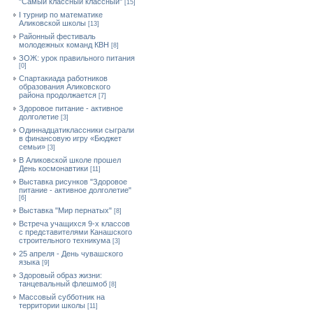
"Самый классный классный"
[15]
I турнир по математике
Аликовской школы
[13]
Районный фестиваль
молодежных команд КВН
[8]
ЗОЖ: урок правильного питания
[0]
Спартакиада работников
образования Аликовского
района продолжается
[7]
Здоровое питание - активное
долголетие
[3]
Одиннадцатиклассники сыграли
в финансовую игру «Бюджет
семьи»
[3]
В Аликовской школе прошел
День космонавтики
[11]
Выставка рисунков "Здоровое
питание - активное долголетие"
[6]
Выставка "Мир пернатых"
[8]
Встреча учащихся 9-х классов
с представителями Канашского
строительного техникума
[3]
25 апреля - День чувашского
языка
[9]
Здоровый образ жизни:
танцевальный флешмоб
[8]
Массовый субботник на
территории школы
[11]