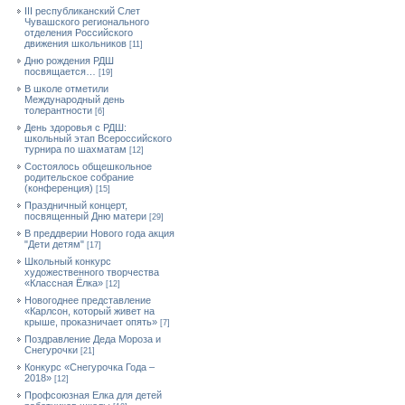
III республиканский Слет
Чувашского регионального
отделения Российского
движения школьников
[11]
Дню рождения РДШ
посвящается…
[19]
В школе отметили
Международный день
толерантности
[6]
День здоровья с РДШ:
школьный этап Всероссийского
турнира по шахматам
[12]
Состоялось общешкольное
родительское собрание
(конференция)
[15]
Праздничный концерт,
посвященный Дню матери
[29]
В преддверии Нового года акция
"Дети детям"
[17]
Школьный конкурс
художественного творчества
«Классная Ёлка»
[12]
Новогоднее представление
«Карлсон, который живет на
крыше, проказничает опять»
[7]
Поздравление Деда Мороза и
Снегурочки
[21]
Конкурс «Снегурочка Года –
2018»
[12]
Профсоюзная Елка для детей