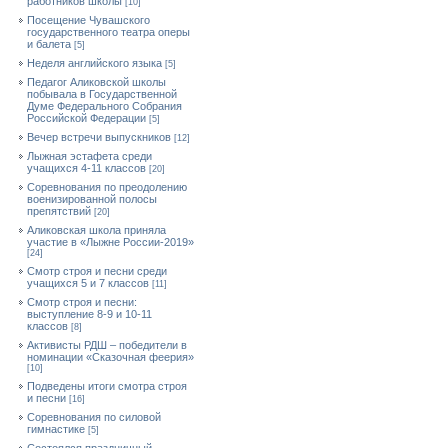
работников школы
[10]
Посещение Чувашского
государственного театра оперы
и балета
[5]
Неделя английского языка
[5]
Педагог Аликовской школы
побывала в Государственной
Думе Федерального Собрания
Российской Федерации
[5]
Вечер встречи выпускников
[12]
Лыжная эстафета среди
учащихся 4-11 классов
[20]
Cоревнования по преодолению
военизированной полосы
препятствий
[20]
Аликовская школа приняла
участие в «Лыжне России-2019»
[24]
Смотр строя и песни среди
учащихся 5 и 7 классов
[11]
Смотр строя и песни:
выступление 8-9 и 10-11
классов
[8]
Активисты РДШ – победители в
номинации «Сказочная феерия»
[10]
Подведены итоги смотра строя
и песни
[16]
Соревнования по силовой
гимнастике
[5]