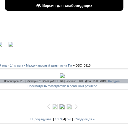
Версия для слабовидящих
вход
й год
»
14 марта - Международный день числа Пи
» DSC_0913
Просмотров: 287 | Размеры: 1152x768px/311.8Kb | Рейтинг: 0.0/0 | Дата: 15.03.2019 |
Сисадмин
Просмотреть фотографию в реальном размере
« Предыдущая
|
1
2
3
[
4
]
5
6
|
Следующая »