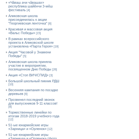
«Чăваш ачи чăвашах»
республика шайĕнчи 3-мĕш
фестиваль
[4]
Аликовская школа
присоединилась к акции
"Георгиевская ленточка"
[6]
Красивая и массовая акция
«Вальс Победы»
[15]
В рамках всероссийского
проекта в Аликовской школе
установлена «Парта Героя»
[19]
Акция "Часовой у Знамени
Победы"
[5]
Аликовская школа приняла
участие в мероприятии,
посвященном Дню Победы
[26]
Акция «Стоп ВИЧ/СПИД»
[3]
Большой школьный пикник РДШ
[10]
Весенняя кампания по посадке
деревьев
[6]
Прозвенел последний звонок
для выпускников 9-11 классов!
[8]
Торжественные линейки по
итогам 2018-2019 учебного года
[12]
51-ые юнармейские игры
«Зарница» и «Орленок»
[12]
51-ые юнармейские игры
«Зарница» и «Орленок» (фото