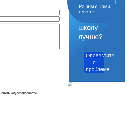
Решим с Вами
как
вместе,
сделать
школу
лучше?
Оповестите
о
проблеме