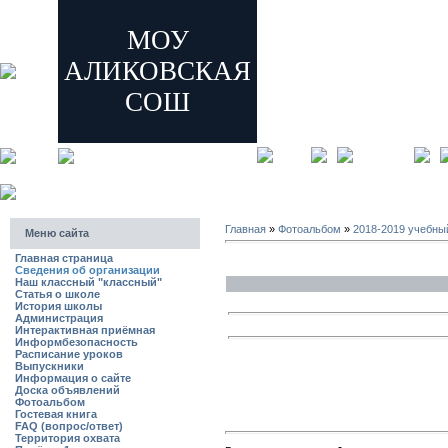
МОУ
АЛИКОВСКАЯ
СОШ
главная
регистрация
Главная
»
Фотоальбом
»
2018-2019 учебны
Меню сайта
Главная страница
Сведения об организации
Наш классный "классный"
Статья о школе
История школы
Администрация
Интерактивная приёмная
Информбезопасность
Расписание уроков
Выпускники
Информация о сайте
Доска объявлений
Фотоальбом
Гостевая книга
FAQ (вопрос/ответ)
Территория охвата