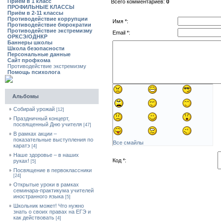
Приём в 1 класс
Всего комментариев:
0
ПРОФИЛЬНЫЕ КЛАССЫ
Приём в 2-11 классы
Противодействие коррупции
Имя *:
Противодействие бюрократии
Противодействие экстремизму
Email *:
ОРКСЭ/ОДНКР
Баннеры школы
Школа безопасности
Персональные данные
Сайт профкома
Противодействие экстремизму
Помощь психолога
Альбомы
Собирай урожай
[12]
Праздничный концерт,
посвященный Дню учителя
[47]
В рамках акции –
показательные выступления по
Все смайлы
каратэ
[4]
Наше здоровье – в наших
Код *:
руках!
[5]
Посвящение в первоклассники
[24]
Открытые уроки в рамках
семинара-практикума учителей
иностранного языка
[5]
Школьник может! Что нужно
знать о своих правах на ЕГЭ и
как действовать
[4]