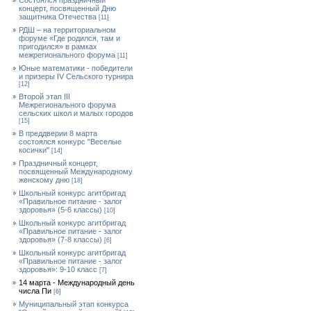
Состоялся праздничный
концерт, посвященный Дню
защитника Отечества
[11]
РДШ – на территориальном
форуме «Где родился, там и
пригодился» в рамках
межрегионального форума
[11]
Юные математики - победители
и призеры IV Сельского турнира
[12]
Второй этап III
Межрегионального форума
сельских школ и малых городов
[15]
В преддверии 8 марта
состоялся конкурс "Веселые
косички"
[14]
Праздничный концерт,
посвященный Международному
женскому дню
[18]
Школьный конкурс агитбригад
«Правильное питание - залог
здоровья» (5-6 классы)
[10]
Школьный конкурс агитбригад
«Правильное питание - залог
здоровья» (7-8 классы)
[6]
Школьный конкурс агитбригад
«Правильное питание - залог
здоровья»: 9-10 класс
[7]
14 марта - Международный день
числа Пи
[6]
Муниципальный этап конкурса