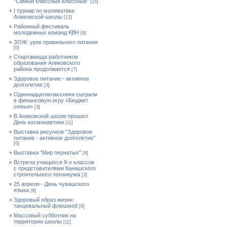
"Самый классный классный"
[15]
I турнир по математике
Аликовской школы
[13]
Районный фестиваль
молодежных команд КВН
[8]
ЗОЖ: урок правильного питания
[0]
Спартакиада работников
образования Аликовского
района продолжается
[7]
Здоровое питание - активное
долголетие
[3]
Одиннадцатиклассники сыграли
в финансовую игру «Бюджет
семьи»
[3]
В Аликовской школе прошел
День космонавтики
[11]
Выставка рисунков "Здоровое
питание - активное долголетие"
[6]
Выставка "Мир пернатых"
[8]
Встреча учащихся 9-х классов
с представителями Канашского
строительного техникума
[3]
25 апреля - День чувашского
языка
[9]
Здоровый образ жизни:
танцевальный флешмоб
[8]
Массовый субботник на
территории школы
[11]