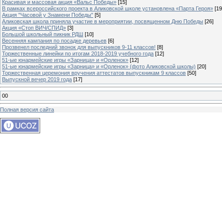
Красивая и массовая акция «Вальс Победы»
[15]
В рамках всероссийского проекта в Аликовской школе установлена «Парта Героя»
[19
Акция "Часовой у Знамени Победы"
[5]
Аликовская школа приняла участие в мероприятии, посвященном Дню Победы
[26]
Акция «Стоп ВИЧ/СПИД»
[3]
Большой школьный пикник РДШ
[10]
Весенняя кампания по посадке деревьев
[6]
Прозвенел последний звонок для выпускников 9-11 классов!
[8]
Торжественные линейки по итогам 2018-2019 учебного года
[12]
51-ые юнармейские игры «Зарница» и «Орленок»
[12]
51-ые юнармейские игры «Зарница» и «Орленок» (фото Аликовской школы)
[20]
Торжественная церемония вручения аттестатов выпускникам 9 классов
[50]
Выпускной вечер 2019 года
[17]
00
Полная версия сайта