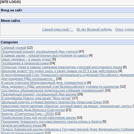
[
SITE LOGO
]
Вход на сайт
Меню сайта
Самый классный "...
65 лет Великой победы
Опыт учителе
Categories
Собирай урожай
[12]
Праздничный концерт, посвященный Дню учителя
[47]
В рамках акции – показательные выступления по каратэ
[4]
Наше здоровье – в наших руках!
[5]
Посвящение в первоклассники
[24]
Открытые уроки в рамках семинара-практикума учителей иностранного языка
[5]
Школьник может! Что нужно знать о своих правах на ЕГЭ и как действовать
[4]
III республиканский Слет Чувашского регионального отделения Российского движени
Дню рождения РДШ посвящается…
[19]
В школе отметили Международный день толерантности
[6]
День здоровья с РДШ: школьный этап Всероссийского турнира по шахматам
[12]
Состоялось общешкольное родительское собрание (конференция)
[15]
Праздничный концерт, посвященный Дню матери
[29]
В преддверии Нового года акция "Дети детям"
[17]
Школьный конкурс художественного творчества «Классная Ёлка»
[12]
Новогоднее представление «Карлсон, который живет на крыше, проказничает опять»
[
Поздравление Деда Мороза и Снегурочки
[21]
Конкурс «Снегурочка Года – 2018»
[12]
Профсоюзная Елка для детей работников школы
[10]
Посещение Чувашского государственного театра оперы и балета
[5]
Неделя английского языка
[5]
Педагог Аликовской школы побывала в Государственной Думе Федерального Собран
Вечер встречи выпускников
[12]