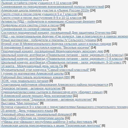
Лыжная эстафета среди учащихся 4-11 классов
[20]
Cоревнования по преодолению военизированной полосы препятствий
[20]
Аликовская школа приняла участие в «Лыжне России-2019»
[24]
Смотр строя и песни среди учащихся 5 и 7 классов
[11]
Смотр строя и песни: выступление 8-9 и 10-11 классов
[8]
Активисты РДШ – победители в номинации «Сказочная феерия»
[10]
Подведены итоги смотра строя и песни
[16]
Соревнования по силовой гимнастике
[5]
Состоялся праздничный концерт, посвященный Дню защитника Отечества
[11]
РДШ – на территориальном форуме «Где родился, там и пригодился» в рамках межр
Юные математики - победители и призеры IV Сельского турнира
[12]
Второй этап III Межрегионального форума сельских школ и малых городов
[15]
В преддверии 8 марта состоялся конкурс "Веселые косички"
[14]
Праздничный концерт, посвященный Международному женскому дню
[18]
Школьный конкурс агитбригад «Правильное питание - залог здоровья» (5-6 классы)
[1
Школьный конкурс агитбригад «Правильное питание - залог здоровья» (7-8 классы)
[6]
Школьный конкурс агитбригад «Правильное питание - залог здоровья»: 9-10 класс
[7]
14 марта - Международный день числа Пи
[6]
Муниципальный этап конкурса "Самый классный классный"
[15]
I турнир по математике Аликовской школы
[13]
Районный фестиваль молодежных команд КВН
[8]
ЗОЖ: урок правильного питания
[0]
Спартакиада работников образования Аликовского района продолжается
[7]
Здоровое питание - активное долголетие
[3]
Одиннадцатиклассники сыграли в финансовую игру «Бюджет семьи»
[3]
В Аликовской школе прошел День космонавтики
[11]
Выставка рисунков "Здоровое питание - активное долголетие"
[6]
Выставка "Мир пернатых"
[8]
Встреча учащихся 9-х классов с представителями Канашского строительного техник
25 апреля - День чувашского языка
[9]
Здоровый образ жизни: танцевальный флешмоб
[8]
Массовый субботник на территории школы
[11]
«Чăваш ачи чăвашах» республика шайĕнчи 3-мĕш фестиваль
[4]
Аликовская школа присоединилась к акции "Георгиевская ленточка"
[6]