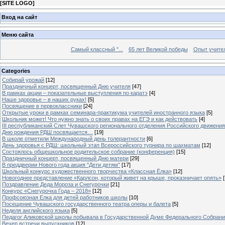
[
SITE LOGO
]
Вход на сайт
Меню сайта
Самый классный "...
65 лет Великой победы
Опыт учителе
Categories
Собирай урожай
[12]
Праздничный концерт, посвященный Дню учителя
[47]
В рамках акции – показательные выступления по каратэ
[4]
Наше здоровье – в наших руках!
[5]
Посвящение в первоклассники
[24]
Открытые уроки в рамках семинара-практикума учителей иностранного языка
[5]
Школьник может! Что нужно знать о своих правах на ЕГЭ и как действовать
[4]
III республиканский Слет Чувашского регионального отделения Российского движени
Дню рождения РДШ посвящается…
[19]
В школе отметили Международный день толерантности
[6]
День здоровья с РДШ: школьный этап Всероссийского турнира по шахматам
[12]
Состоялось общешкольное родительское собрание (конференция)
[15]
Праздничный концерт, посвященный Дню матери
[29]
В преддверии Нового года акция "Дети детям"
[17]
Школьный конкурс художественного творчества «Классная Ёлка»
[12]
Новогоднее представление «Карлсон, который живет на крыше, проказничает опять»
[
Поздравление Деда Мороза и Снегурочки
[21]
Конкурс «Снегурочка Года – 2018»
[12]
Профсоюзная Елка для детей работников школы
[10]
Посещение Чувашского государственного театра оперы и балета
[5]
Неделя английского языка
[5]
Педагог Аликовской школы побывала в Государственной Думе Федерального Собран
Вечер встречи выпускников
[12]