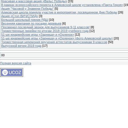
Красивая и массовая акция «Вальс Победы»
[15]
В рамках всероссийского проекта в Аликовской школе установлена «Парта Героя»
[19
Акция "Часовой у Знамени Победы"
[5]
Аликовская школа приняла участие в мероприятии, посвященном Дню Победы
[26]
Акция «Стоп ВИЧ/СПИД»
[3]
Большой школьный пикник РДШ
[10]
Весенняя кампания по посадке деревьев
[6]
Прозвенел последний звонок для выпускников 9-11 классов!
[8]
Торжественные линейки по итогам 2018-2019 учебного года
[12]
51-ые юнармейские игры «Зарница» и «Орленок»
[12]
51-ые юнармейские игры «Зарница» и «Орленок» (фото Аликовской школы)
[20]
Торжественная церемония вручения аттестатов выпускникам 9 классов
[50]
Выпускной вечер 2019 года
[17]
00
Полная версия сайта