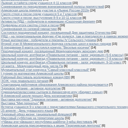
Лыжная эстафета среди учащихся 4-11 классов
[20]
Cоревнования по преодолению военизированной полосы препятствий
[20]
Аликовская школа приняла участие в «Лыжне России-2019»
[24]
Смотр строя и песни среди учащихся 5 и 7 классов
[11]
Смотр строя и песни: выступление 8-9 и 10-11 классов
[8]
Активисты РДШ – победители в номинации «Сказочная феерия»
[10]
Подведены итоги смотра строя и песни
[16]
Соревнования по силовой гимнастике
[5]
Состоялся праздничный концерт, посвященный Дню защитника Отечества
[11]
РДШ – на территориальном форуме «Где родился, там и пригодился» в рамках межр
Юные математики - победители и призеры IV Сельского турнира
[12]
Второй этап III Межрегионального форума сельских школ и малых городов
[15]
В преддверии 8 марта состоялся конкурс "Веселые косички"
[14]
Праздничный концерт, посвященный Международному женскому дню
[18]
Школьный конкурс агитбригад «Правильное питание - залог здоровья» (5-6 классы)
[1
Школьный конкурс агитбригад «Правильное питание - залог здоровья» (7-8 классы)
[6]
Школьный конкурс агитбригад «Правильное питание - залог здоровья»: 9-10 класс
[7]
14 марта - Международный день числа Пи
[6]
Муниципальный этап конкурса "Самый классный классный"
[15]
I турнир по математике Аликовской школы
[13]
Районный фестиваль молодежных команд КВН
[8]
ЗОЖ: урок правильного питания
[0]
Спартакиада работников образования Аликовского района продолжается
[7]
Здоровое питание - активное долголетие
[3]
Одиннадцатиклассники сыграли в финансовую игру «Бюджет семьи»
[3]
В Аликовской школе прошел День космонавтики
[11]
Выставка рисунков "Здоровое питание - активное долголетие"
[6]
Выставка "Мир пернатых"
[8]
Встреча учащихся 9-х классов с представителями Канашского строительного техник
25 апреля - День чувашского языка
[9]
Здоровый образ жизни: танцевальный флешмоб
[8]
Массовый субботник на территории школы
[11]
«Чăваш ачи чăвашах» республика шайĕнчи 3-мĕш фестиваль
[4]
Аликовская школа присоединилась к акции "Георгиевская ленточка"
[6]