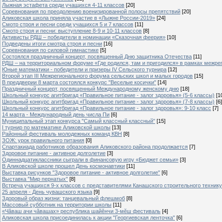
Лыжная эстафета среди учащихся 4-11 классов
[20]
Cоревнования по преодолению военизированной полосы препятствий
[20]
Аликовская школа приняла участие в «Лыжне России-2019»
[24]
Смотр строя и песни среди учащихся 5 и 7 классов
[11]
Смотр строя и песни: выступление 8-9 и 10-11 классов
[8]
Активисты РДШ – победители в номинации «Сказочная феерия»
[10]
Подведены итоги смотра строя и песни
[16]
Соревнования по силовой гимнастике
[5]
Состоялся праздничный концерт, посвященный Дню защитника Отечества
[11]
РДШ – на территориальном форуме «Где родился, там и пригодился» в рамках межр
Юные математики - победители и призеры IV Сельского турнира
[12]
Второй этап III Межрегионального форума сельских школ и малых городов
[15]
В преддверии 8 марта состоялся конкурс "Веселые косички"
[14]
Праздничный концерт, посвященный Международному женскому дню
[18]
Школьный конкурс агитбригад «Правильное питание - залог здоровья» (5-6 классы)
[1
Школьный конкурс агитбригад «Правильное питание - залог здоровья» (7-8 классы)
[6]
Школьный конкурс агитбригад «Правильное питание - залог здоровья»: 9-10 класс
[7]
14 марта - Международный день числа Пи
[6]
Муниципальный этап конкурса "Самый классный классный"
[15]
I турнир по математике Аликовской школы
[13]
Районный фестиваль молодежных команд КВН
[8]
ЗОЖ: урок правильного питания
[0]
Спартакиада работников образования Аликовского района продолжается
[7]
Здоровое питание - активное долголетие
[3]
Одиннадцатиклассники сыграли в финансовую игру «Бюджет семьи»
[3]
В Аликовской школе прошел День космонавтики
[11]
Выставка рисунков "Здоровое питание - активное долголетие"
[6]
Выставка "Мир пернатых"
[8]
Встреча учащихся 9-х классов с представителями Канашского строительного техник
25 апреля - День чувашского языка
[9]
Здоровый образ жизни: танцевальный флешмоб
[8]
Массовый субботник на территории школы
[11]
«Чăваш ачи чăвашах» республика шайĕнчи 3-мĕш фестиваль
[4]
Аликовская школа присоединилась к акции "Георгиевская ленточка"
[6]