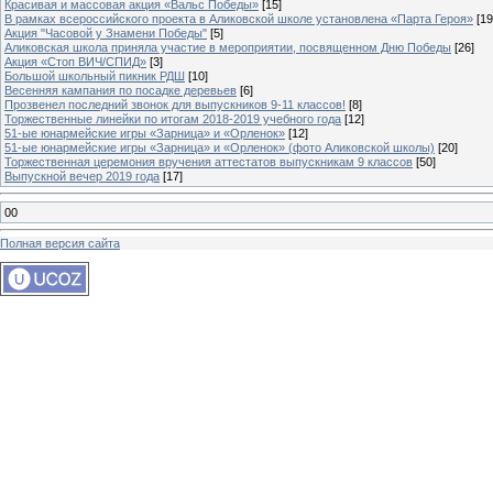
Красивая и массовая акция «Вальс Победы»
[15]
В рамках всероссийского проекта в Аликовской школе установлена «Парта Героя»
[19
Акция "Часовой у Знамени Победы"
[5]
Аликовская школа приняла участие в мероприятии, посвященном Дню Победы
[26]
Акция «Стоп ВИЧ/СПИД»
[3]
Большой школьный пикник РДШ
[10]
Весенняя кампания по посадке деревьев
[6]
Прозвенел последний звонок для выпускников 9-11 классов!
[8]
Торжественные линейки по итогам 2018-2019 учебного года
[12]
51-ые юнармейские игры «Зарница» и «Орленок»
[12]
51-ые юнармейские игры «Зарница» и «Орленок» (фото Аликовской школы)
[20]
Торжественная церемония вручения аттестатов выпускникам 9 классов
[50]
Выпускной вечер 2019 года
[17]
00
Полная версия сайта