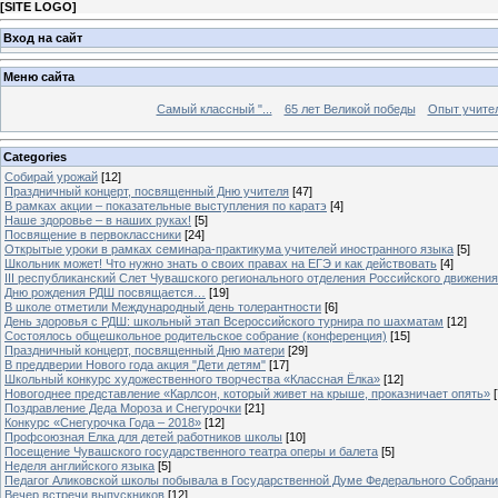
[
SITE LOGO
]
Вход на сайт
Меню сайта
Самый классный "...
65 лет Великой победы
Опыт учителе
Categories
Собирай урожай
[12]
Праздничный концерт, посвященный Дню учителя
[47]
В рамках акции – показательные выступления по каратэ
[4]
Наше здоровье – в наших руках!
[5]
Посвящение в первоклассники
[24]
Открытые уроки в рамках семинара-практикума учителей иностранного языка
[5]
Школьник может! Что нужно знать о своих правах на ЕГЭ и как действовать
[4]
III республиканский Слет Чувашского регионального отделения Российского движени
Дню рождения РДШ посвящается…
[19]
В школе отметили Международный день толерантности
[6]
День здоровья с РДШ: школьный этап Всероссийского турнира по шахматам
[12]
Состоялось общешкольное родительское собрание (конференция)
[15]
Праздничный концерт, посвященный Дню матери
[29]
В преддверии Нового года акция "Дети детям"
[17]
Школьный конкурс художественного творчества «Классная Ёлка»
[12]
Новогоднее представление «Карлсон, который живет на крыше, проказничает опять»
[
Поздравление Деда Мороза и Снегурочки
[21]
Конкурс «Снегурочка Года – 2018»
[12]
Профсоюзная Елка для детей работников школы
[10]
Посещение Чувашского государственного театра оперы и балета
[5]
Неделя английского языка
[5]
Педагог Аликовской школы побывала в Государственной Думе Федерального Собран
Вечер встречи выпускников
[12]