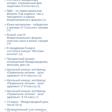
Состоялся праздничный
концерт, посвященный Дню
защитника Отечества
[11]
РДШ – на территориальном
форуме «Где родился, там и
пригодился» в рамках
межрегионального форума
[11]
Юные математики - победители
и призеры IV Сельского турнира
[12]
Второй этап III
Межрегионального форума
сельских школ и малых городов
[15]
В преддверии 8 марта
состоялся конкурс "Веселые
косички"
[14]
Праздничный концерт,
посвященный Международному
женскому дню
[18]
Школьный конкурс агитбригад
«Правильное питание - залог
здоровья» (5-6 классы)
[10]
Школьный конкурс агитбригад
«Правильное питание - залог
здоровья» (7-8 классы)
[6]
Школьный конкурс агитбригад
«Правильное питание - залог
здоровья»: 9-10 класс
[7]
14 марта - Международный день
числа Пи
[6]
Муниципальный этап конкурса