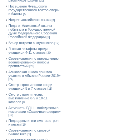
работников школы
[10]
Посещение Чувашского
государственного театра оперы
и балета
[5]
Неделя английского языка
[5]
Педагог Аликовской школы
побывала в Государственной
Думе Федерального Собрания
Российской Федерации
[5]
Вечер встречи выпускников
[12]
Лыжная эстафета среди
учащихся 4-11 классов
[20]
Cоревнования по преодолению
военизированной полосы
препятствий
[20]
Аликовская школа приняла
участие в «Лыжне России-2019»
[24]
Смотр строя и песни среди
учащихся 5 и 7 классов
[11]
Смотр строя и песни:
выступление 8-9 и 10-11
классов
[8]
Активисты РДШ – победители в
номинации «Сказочная феерия»
[10]
Подведены итоги смотра строя
и песни
[16]
Соревнования по силовой
гимнастике
[5]