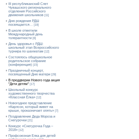
III республиканский Слет
Чувашского регионального
отделения Российского
движения школьников
[11]
Дню рождения РДШ
посвящается…
[19]
В школе отметили
Международный день
толерантности
[6]
День здоровья с РДШ:
школьный этап Всероссийского
турнира по шахматам
[12]
Состоялось общешкольное
родительское собрание
(конференция)
[15]
Праздничный концерт,
посвященный Дню матери
[29]
В преддверии Нового года акция
"Дети детям"
[17]
Школьный конкурс
художественного творчества
«Классная Ёлка»
[12]
Новогоднее представление
«Карлсон, который живет на
крыше, проказничает опять»
[7]
Поздравление Деда Мороза и
Снегурочки
[21]
Конкурс «Снегурочка Года –
2018»
[12]
Профсоюзная Елка для детей