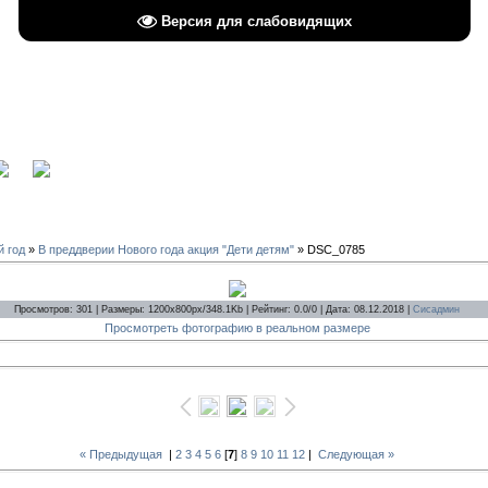
Версия для слабовидящих
вход
й год
»
В преддверии Нового года акция "Дети детям"
» DSC_0785
Просмотров: 301 | Размеры: 1200x800px/348.1Kb | Рейтинг: 0.0/0 | Дата: 08.12.2018 |
Сисадмин
Просмотреть фотографию в реальном размере
« Предыдущая
|
2
3
4
5
6
[
7
]
8
9
10
11
12
|
Следующая »