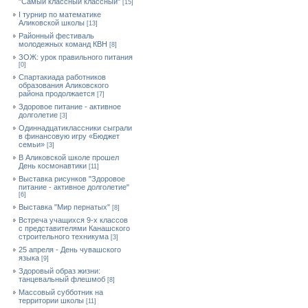
"Самый классный классный"
[15]
I турнир по математике
Аликовской школы
[13]
Районный фестиваль
молодежных команд КВН
[8]
ЗОЖ: урок правильного питания
[0]
Спартакиада работников
образования Аликовского
района продолжается
[7]
Здоровое питание - активное
долголетие
[3]
Одиннадцатиклассники сыграли
в финансовую игру «Бюджет
семьи»
[3]
В Аликовской школе прошел
День космонавтики
[11]
Выставка рисунков "Здоровое
питание - активное долголетие"
[6]
Выставка "Мир пернатых"
[8]
Встреча учащихся 9-х классов
с представителями Канашского
строительного техникума
[3]
25 апреля - День чувашского
языка
[9]
Здоровый образ жизни:
танцевальный флешмоб
[8]
Массовый субботник на
территории школы
[11]