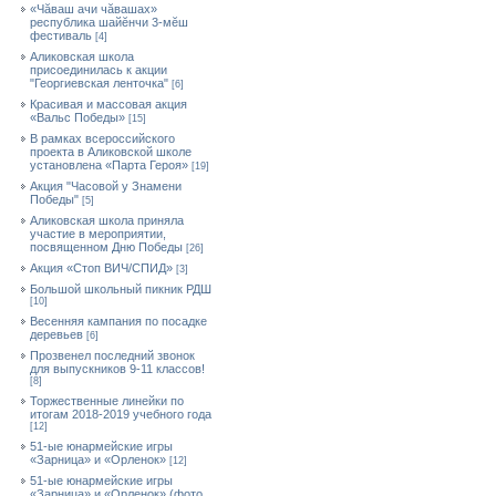
«Чăваш ачи чăвашах»
республика шайĕнчи 3-мĕш
фестиваль
[4]
Аликовская школа
присоединилась к акции
"Георгиевская ленточка"
[6]
Красивая и массовая акция
«Вальс Победы»
[15]
В рамках всероссийского
проекта в Аликовской школе
установлена «Парта Героя»
[19]
Акция "Часовой у Знамени
Победы"
[5]
Аликовская школа приняла
участие в мероприятии,
посвященном Дню Победы
[26]
Акция «Стоп ВИЧ/СПИД»
[3]
Большой школьный пикник РДШ
[10]
Весенняя кампания по посадке
деревьев
[6]
Прозвенел последний звонок
для выпускников 9-11 классов!
[8]
Торжественные линейки по
итогам 2018-2019 учебного года
[12]
51-ые юнармейские игры
«Зарница» и «Орленок»
[12]
51-ые юнармейские игры
«Зарница» и «Орленок» (фото