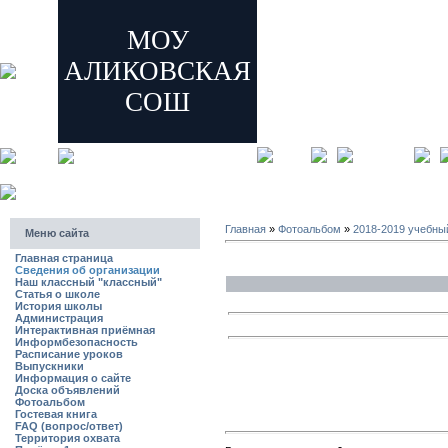
МОУ
АЛИКОВСКАЯ
СОШ
главная
регистрация
Главная
»
Фотоальбом
»
2018-2019 учебны
Меню сайта
Главная страница
Сведения об организации
Наш классный "классный"
Статья о школе
История школы
Администрация
Интерактивная приёмная
Информбезопасность
Расписание уроков
Выпускники
Информация о сайте
Доска объявлений
Фотоальбом
Гостевая книга
FAQ (вопрос/ответ)
Территория охвата