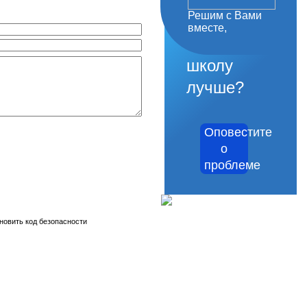
Решим с Вами
как
вместе,
сделать
школу
лучше?
Оповестите
о
проблеме