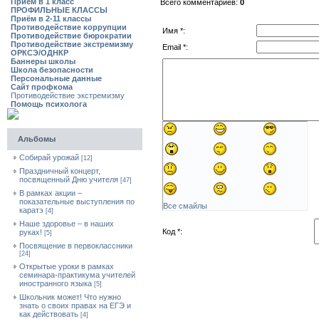
Приём в 1 класс
Всего комментариев:
0
ПРОФИЛЬНЫЕ КЛАССЫ
Приём в 2-11 классы
Противодействие коррупции
Имя *:
Противодействие бюрократии
Противодействие экстремизму
Email *:
ОРКСЭ/ОДНКР
Баннеры школы
Школа безопасности
Персональные данные
Сайт профкома
Противодействие экстремизму
Помощь психолога
Альбомы
Собирай урожай
[12]
Праздничный концерт,
посвященный Дню учителя
[47]
В рамках акции –
показательные выступления по
Все смайлы
каратэ
[4]
Наше здоровье – в наших
Код *:
руках!
[5]
Посвящение в первоклассники
[24]
Открытые уроки в рамках
семинара-практикума учителей
иностранного языка
[5]
Школьник может! Что нужно
знать о своих правах на ЕГЭ и
как действовать
[4]