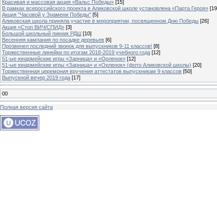
Красивая и массовая акция «Вальс Победы»
[15]
В рамках всероссийского проекта в Аликовской школе установлена «Парта Героя»
[19
Акция "Часовой у Знамени Победы"
[5]
Аликовская школа приняла участие в мероприятии, посвященном Дню Победы
[26]
Акция «Стоп ВИЧ/СПИД»
[3]
Большой школьный пикник РДШ
[10]
Весенняя кампания по посадке деревьев
[6]
Прозвенел последний звонок для выпускников 9-11 классов!
[8]
Торжественные линейки по итогам 2018-2019 учебного года
[12]
51-ые юнармейские игры «Зарница» и «Орленок»
[12]
51-ые юнармейские игры «Зарница» и «Орленок» (фото Аликовской школы)
[20]
Торжественная церемония вручения аттестатов выпускникам 9 классов
[50]
Выпускной вечер 2019 года
[17]
00
Полная версия сайта