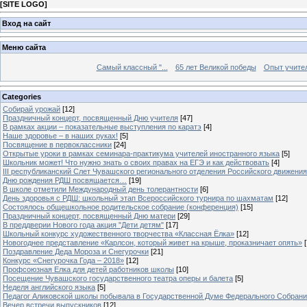
[
SITE LOGO
]
Вход на сайт
Меню сайта
Самый классный "...
65 лет Великой победы
Опыт учителе
Categories
Собирай урожай
[12]
Праздничный концерт, посвященный Дню учителя
[47]
В рамках акции – показательные выступления по каратэ
[4]
Наше здоровье – в наших руках!
[5]
Посвящение в первоклассники
[24]
Открытые уроки в рамках семинара-практикума учителей иностранного языка
[5]
Школьник может! Что нужно знать о своих правах на ЕГЭ и как действовать
[4]
III республиканский Слет Чувашского регионального отделения Российского движени
Дню рождения РДШ посвящается…
[19]
В школе отметили Международный день толерантности
[6]
День здоровья с РДШ: школьный этап Всероссийского турнира по шахматам
[12]
Состоялось общешкольное родительское собрание (конференция)
[15]
Праздничный концерт, посвященный Дню матери
[29]
В преддверии Нового года акция "Дети детям"
[17]
Школьный конкурс художественного творчества «Классная Ёлка»
[12]
Новогоднее представление «Карлсон, который живет на крыше, проказничает опять»
[
Поздравление Деда Мороза и Снегурочки
[21]
Конкурс «Снегурочка Года – 2018»
[12]
Профсоюзная Елка для детей работников школы
[10]
Посещение Чувашского государственного театра оперы и балета
[5]
Неделя английского языка
[5]
Педагог Аликовской школы побывала в Государственной Думе Федерального Собран
Вечер встречи выпускников
[12]