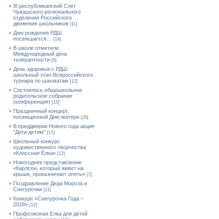
III республиканский Слет
Чувашского регионального
отделения Российского
движения школьников
[11]
Дню рождения РДШ
посвящается…
[19]
В школе отметили
Международный день
толерантности
[6]
День здоровья с РДШ:
школьный этап Всероссийского
турнира по шахматам
[12]
Состоялось общешкольное
родительское собрание
(конференция)
[15]
Праздничный концерт,
посвященный Дню матери
[29]
В преддверии Нового года акция
"Дети детям"
[17]
Школьный конкурс
художественного творчества
«Классная Ёлка»
[12]
Новогоднее представление
«Карлсон, который живет на
крыше, проказничает опять»
[7]
Поздравление Деда Мороза и
Снегурочки
[21]
Конкурс «Снегурочка Года –
2018»
[12]
Профсоюзная Елка для детей