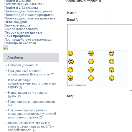
Приём в 1 класс
Всего комментариев:
0
ПРОФИЛЬНЫЕ КЛАССЫ
Приём в 2-11 классы
Противодействие коррупции
Имя *:
Противодействие бюрократии
Противодействие экстремизму
Email *:
ОРКСЭ/ОДНКР
Баннеры школы
Школа безопасности
Персональные данные
Сайт профкома
Противодействие экстремизму
Помощь психолога
Альбомы
Собирай урожай
[12]
Праздничный концерт,
посвященный Дню учителя
[47]
В рамках акции –
показательные выступления по
Все смайлы
каратэ
[4]
Наше здоровье – в наших
Код *:
руках!
[5]
Посвящение в первоклассники
[24]
Открытые уроки в рамках
семинара-практикума учителей
иностранного языка
[5]
Школьник может! Что нужно
знать о своих правах на ЕГЭ и
как действовать
[4]