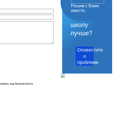
Решим с Вами
как
вместе,
сделать
школу
лучше?
Оповестите
о
проблеме