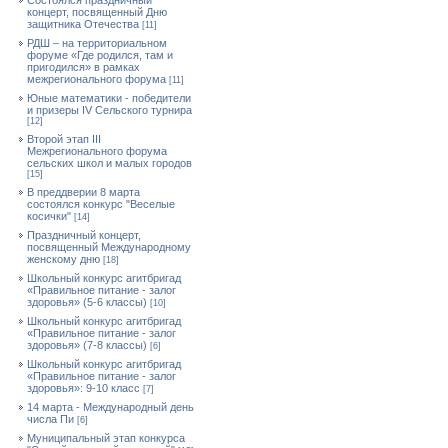
Состоялся праздничный
концерт, посвященный Дню
защитника Отечества
[11]
РДШ – на территориальном
форуме «Где родился, там и
пригодился» в рамках
межрегионального форума
[11]
Юные математики - победители
и призеры IV Сельского турнира
[12]
Второй этап III
Межрегионального форума
сельских школ и малых городов
[15]
В преддверии 8 марта
состоялся конкурс "Веселые
косички"
[14]
Праздничный концерт,
посвященный Международному
женскому дню
[18]
Школьный конкурс агитбригад
«Правильное питание - залог
здоровья» (5-6 классы)
[10]
Школьный конкурс агитбригад
«Правильное питание - залог
здоровья» (7-8 классы)
[6]
Школьный конкурс агитбригад
«Правильное питание - залог
здоровья»: 9-10 класс
[7]
14 марта - Международный день
числа Пи
[6]
Муниципальный этап конкурса