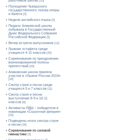
работников школы
[10]
Посещение Чувашского
государственного театра оперы
и балета
[5]
Неделя английского языка
[5]
Педагог Аликовской школы
побывала в Государственной
Думе Федерального Собрания
Российской Федерации
[5]
Вечер встречи выпускников
[12]
Лыжная эстафета среди
учащихся 4-11 классов
[20]
Cоревнования по преодолению
военизированной полосы
препятствий
[20]
Аликовская школа приняла
участие в «Лыжне России-2019»
[24]
Смотр строя и песни среди
учащихся 5 и 7 классов
[11]
Смотр строя и песни:
выступление 8-9 и 10-11
классов
[8]
Активисты РДШ – победители в
номинации «Сказочная феерия»
[10]
Подведены итоги смотра строя
и песни
[16]
Соревнования по силовой
гимнастике
[5]