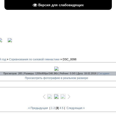
Версия для слабовидящих
вход
й год
»
Соревнования по силовой гимнастике
» DSC_0098
Просмотров: 285 | Размеры: 1200x800px/246.3Kb | Рейтинг: 0.0/0 | Дата: 18.02.2019 |
Сисадмин
Просмотреть фотографию в реальном размере
« Предыдущая
|
1
2
[
3
]
4
5
|
Следующая »