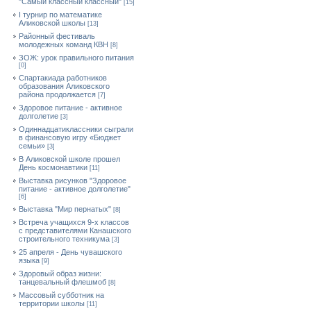
"Самый классный классный"
[15]
I турнир по математике
Аликовской школы
[13]
Районный фестиваль
молодежных команд КВН
[8]
ЗОЖ: урок правильного питания
[0]
Спартакиада работников
образования Аликовского
района продолжается
[7]
Здоровое питание - активное
долголетие
[3]
Одиннадцатиклассники сыграли
в финансовую игру «Бюджет
семьи»
[3]
В Аликовской школе прошел
День космонавтики
[11]
Выставка рисунков "Здоровое
питание - активное долголетие"
[6]
Выставка "Мир пернатых"
[8]
Встреча учащихся 9-х классов
с представителями Канашского
строительного техникума
[3]
25 апреля - День чувашского
языка
[9]
Здоровый образ жизни:
танцевальный флешмоб
[8]
Массовый субботник на
территории школы
[11]