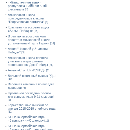
«Чăваш ачи чăвашах»
республика шайĕнчи 3-мĕш
фестиваль
[4]
Аликовская школа
присоединилась к акции
"Георгиевская ленточка"
[6]
Красивая и массовая акция
«Вальс Победы»
[15]
В рамках всероссийского
проекта в Аликовской школе
установлена «Парта Героя»
[19]
Акция "Часовой у Знамени
Победы"
[5]
Аликовская школа приняла
участие в мероприятии,
посвященном Дню Победы
[26]
Акция «Стоп ВИЧ/СПИД»
[3]
Большой школьный пикник РДШ
[10]
Весенняя кампания по посадке
деревьев
[6]
Прозвенел последний звонок
для выпускников 9-11 классов!
[8]
Торжественные линейки по
итогам 2018-2019 учебного года
[12]
51-ые юнармейские игры
«Зарница» и «Орленок»
[12]
51-ые юнармейские игры
«Зарница» и «Орленок» (фото