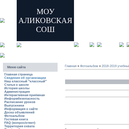
МОУ
АЛИКОВСКАЯ
СОШ
главная
регистрация
Главная
»
Фотоальбом
»
2018-2019 учебны
Меню сайта
Главная страница
Сведения об организации
Наш классный "классный"
Статья о школе
История школы
Администрация
Интерактивная приёмная
Информбезопасность
Расписание уроков
Выпускники
Информация о сайте
Доска объявлений
Фотоальбом
Гостевая книга
FAQ (вопрос/ответ)
Территория охвата