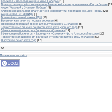
Красивая и массовая акция «Вальс Победы»
[15]
В рамках всероссийского проекта в Аликовской школе установлена «Парта Героя»
[19
Акция "Часовой у Знамени Победы"
[5]
Аликовская школа приняла участие в мероприятии, посвященном Дню Победы
[26]
Акция «Стоп ВИЧ/СПИД»
[3]
Большой школьный пикник РДШ
[10]
Весенняя кампания по посадке деревьев
[6]
Прозвенел последний звонок для выпускников 9-11 классов!
[8]
Торжественные линейки по итогам 2018-2019 учебного года
[12]
51-ые юнармейские игры «Зарница» и «Орленок»
[12]
51-ые юнармейские игры «Зарница» и «Орленок» (фото Аликовской школы)
[20]
Торжественная церемония вручения аттестатов выпускникам 9 классов
[50]
Выпускной вечер 2019 года
[17]
00
Полная версия сайта