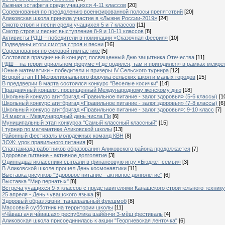
Лыжная эстафета среди учащихся 4-11 классов
[20]
Cоревнования по преодолению военизированной полосы препятствий
[20]
Аликовская школа приняла участие в «Лыжне России-2019»
[24]
Смотр строя и песни среди учащихся 5 и 7 классов
[11]
Смотр строя и песни: выступление 8-9 и 10-11 классов
[8]
Активисты РДШ – победители в номинации «Сказочная феерия»
[10]
Подведены итоги смотра строя и песни
[16]
Соревнования по силовой гимнастике
[5]
Состоялся праздничный концерт, посвященный Дню защитника Отечества
[11]
РДШ – на территориальном форуме «Где родился, там и пригодился» в рамках межр
Юные математики - победители и призеры IV Сельского турнира
[12]
Второй этап III Межрегионального форума сельских школ и малых городов
[15]
В преддверии 8 марта состоялся конкурс "Веселые косички"
[14]
Праздничный концерт, посвященный Международному женскому дню
[18]
Школьный конкурс агитбригад «Правильное питание - залог здоровья» (5-6 классы)
[1
Школьный конкурс агитбригад «Правильное питание - залог здоровья» (7-8 классы)
[6]
Школьный конкурс агитбригад «Правильное питание - залог здоровья»: 9-10 класс
[7]
14 марта - Международный день числа Пи
[6]
Муниципальный этап конкурса "Самый классный классный"
[15]
I турнир по математике Аликовской школы
[13]
Районный фестиваль молодежных команд КВН
[8]
ЗОЖ: урок правильного питания
[0]
Спартакиада работников образования Аликовского района продолжается
[7]
Здоровое питание - активное долголетие
[3]
Одиннадцатиклассники сыграли в финансовую игру «Бюджет семьи»
[3]
В Аликовской школе прошел День космонавтики
[11]
Выставка рисунков "Здоровое питание - активное долголетие"
[6]
Выставка "Мир пернатых"
[8]
Встреча учащихся 9-х классов с представителями Канашского строительного техник
25 апреля - День чувашского языка
[9]
Здоровый образ жизни: танцевальный флешмоб
[8]
Массовый субботник на территории школы
[11]
«Чăваш ачи чăвашах» республика шайĕнчи 3-мĕш фестиваль
[4]
Аликовская школа присоединилась к акции "Георгиевская ленточка"
[6]