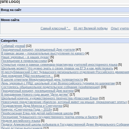
[
SITE LOGO
]
Вход на сайт
Меню сайта
Самый классный "...
65 лет Великой победы
Опыт учителе
Categories
Собирай урожай
[12]
Праздничный концерт, посвященный Дню учителя
[47]
В рамках акции – показательные выступления по каратэ
[4]
Наше здоровье – в наших руках!
[5]
Посвящение в первоклассники
[24]
Открытые уроки в рамках семинара-практикума учителей иностранного языка
[5]
Школьник может! Что нужно знать о своих правах на ЕГЭ и как действовать
[4]
III республиканский Слет Чувашского регионального отделения Российского движени
Дню рождения РДШ посвящается…
[19]
В школе отметили Международный день толерантности
[6]
День здоровья с РДШ: школьный этап Всероссийского турнира по шахматам
[12]
Состоялось общешкольное родительское собрание (конференция)
[15]
Праздничный концерт, посвященный Дню матери
[29]
В преддверии Нового года акция "Дети детям"
[17]
Школьный конкурс художественного творчества «Классная Ёлка»
[12]
Новогоднее представление «Карлсон, который живет на крыше, проказничает опять»
[
Поздравление Деда Мороза и Снегурочки
[21]
Конкурс «Снегурочка Года – 2018»
[12]
Профсоюзная Елка для детей работников школы
[10]
Посещение Чувашского государственного театра оперы и балета
[5]
Неделя английского языка
[5]
Педагог Аликовской школы побывала в Государственной Думе Федерального Собран
Вечер встречи выпускников
[12]