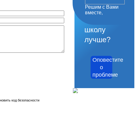
Решим с Вами
как
вместе,
сделать
школу
лучше?
Оповестите
о
проблеме