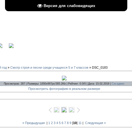
Версия для слабовидящих
вход
й год
»
Смотр строя и песни среди учащихся 5 и 7 классов
» DSC_0183
Просмотров: 287 | Размеры: 1000x667px/365.2Kb | Рейтинг: 0.0/0 | Дата: 15.02.2019 |
Сисадмин
Просмотреть фотографию в реальном размере
« Предыдущая
|
1
2
3
4
5
6
7
8
9
[
10
]
11
|
Следующая »