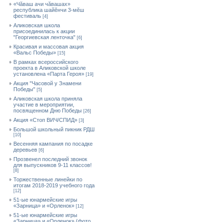
«Чăваш ачи чăвашах»
республика шайĕнчи 3-мĕш
фестиваль
[4]
Аликовская школа
присоединилась к акции
"Георгиевская ленточка"
[6]
Красивая и массовая акция
«Вальс Победы»
[15]
В рамках всероссийского
проекта в Аликовской школе
установлена «Парта Героя»
[19]
Акция "Часовой у Знамени
Победы"
[5]
Аликовская школа приняла
участие в мероприятии,
посвященном Дню Победы
[26]
Акция «Стоп ВИЧ/СПИД»
[3]
Большой школьный пикник РДШ
[10]
Весенняя кампания по посадке
деревьев
[6]
Прозвенел последний звонок
для выпускников 9-11 классов!
[8]
Торжественные линейки по
итогам 2018-2019 учебного года
[12]
51-ые юнармейские игры
«Зарница» и «Орленок»
[12]
51-ые юнармейские игры
«Зарница» и «Орленок» (фото