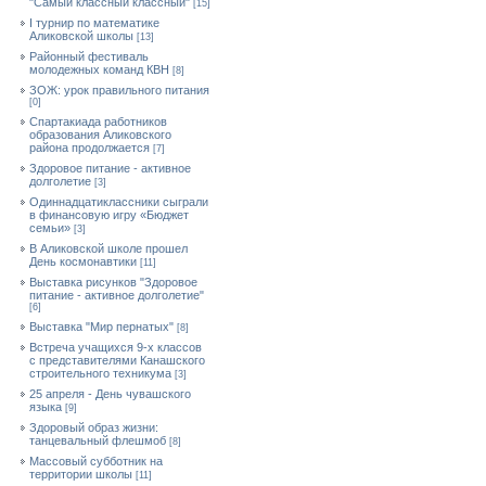
"Самый классный классный"
[15]
I турнир по математике
Аликовской школы
[13]
Районный фестиваль
молодежных команд КВН
[8]
ЗОЖ: урок правильного питания
[0]
Спартакиада работников
образования Аликовского
района продолжается
[7]
Здоровое питание - активное
долголетие
[3]
Одиннадцатиклассники сыграли
в финансовую игру «Бюджет
семьи»
[3]
В Аликовской школе прошел
День космонавтики
[11]
Выставка рисунков "Здоровое
питание - активное долголетие"
[6]
Выставка "Мир пернатых"
[8]
Встреча учащихся 9-х классов
с представителями Канашского
строительного техникума
[3]
25 апреля - День чувашского
языка
[9]
Здоровый образ жизни:
танцевальный флешмоб
[8]
Массовый субботник на
территории школы
[11]