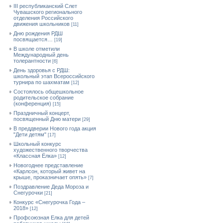
III республиканский Слет
Чувашского регионального
отделения Российского
движения школьников
[11]
Дню рождения РДШ
посвящается…
[19]
В школе отметили
Международный день
толерантности
[6]
День здоровья с РДШ:
школьный этап Всероссийского
турнира по шахматам
[12]
Состоялось общешкольное
родительское собрание
(конференция)
[15]
Праздничный концерт,
посвященный Дню матери
[29]
В преддверии Нового года акция
"Дети детям"
[17]
Школьный конкурс
художественного творчества
«Классная Ёлка»
[12]
Новогоднее представление
«Карлсон, который живет на
крыше, проказничает опять»
[7]
Поздравление Деда Мороза и
Снегурочки
[21]
Конкурс «Снегурочка Года –
2018»
[12]
Профсоюзная Елка для детей