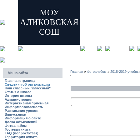
МОУ
АЛИКОВСКАЯ
СОШ
главная
регистрация
Главная
»
Фотоальбом
»
2018-2019 учебны
Меню сайта
Главная страница
Сведения об организации
Наш классный "классный"
Статья о школе
История школы
Администрация
Интерактивная приёмная
Информбезопасность
Расписание уроков
Выпускники
Информация о сайте
Доска объявлений
Фотоальбом
Гостевая книга
FAQ (вопрос/ответ)
Территория охвата