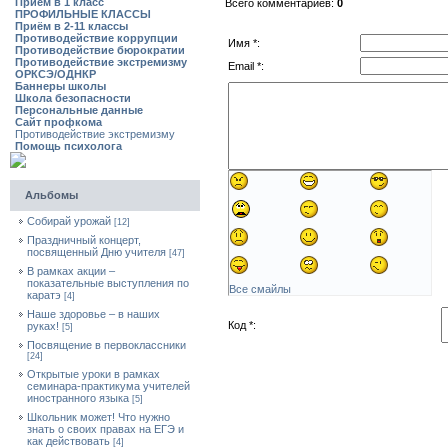
Приём в 1 класс
Всего комментариев:
0
ПРОФИЛЬНЫЕ КЛАССЫ
Приём в 2-11 классы
Противодействие коррупции
Имя *:
Противодействие бюрократии
Противодействие экстремизму
Email *:
ОРКСЭ/ОДНКР
Баннеры школы
Школа безопасности
Персональные данные
Сайт профкома
Противодействие экстремизму
Помощь психолога
Альбомы
Собирай урожай
[12]
Праздничный концерт,
посвященный Дню учителя
[47]
В рамках акции –
показательные выступления по
Все смайлы
каратэ
[4]
Наше здоровье – в наших
Код *:
руках!
[5]
Посвящение в первоклассники
[24]
Открытые уроки в рамках
семинара-практикума учителей
иностранного языка
[5]
Школьник может! Что нужно
знать о своих правах на ЕГЭ и
как действовать
[4]