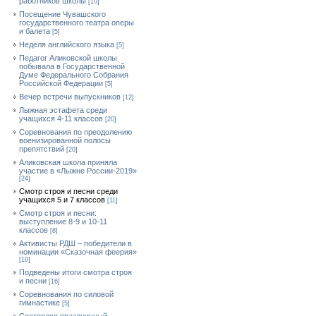
работников школы
[10]
Посещение Чувашского
государственного театра оперы
и балета
[5]
Неделя английского языка
[5]
Педагог Аликовской школы
побывала в Государственной
Думе Федерального Собрания
Российской Федерации
[5]
Вечер встречи выпускников
[12]
Лыжная эстафета среди
учащихся 4-11 классов
[20]
Cоревнования по преодолению
военизированной полосы
препятствий
[20]
Аликовская школа приняла
участие в «Лыжне России-2019»
[24]
Смотр строя и песни среди
учащихся 5 и 7 классов
[11]
Смотр строя и песни:
выступление 8-9 и 10-11
классов
[8]
Активисты РДШ – победители в
номинации «Сказочная феерия»
[10]
Подведены итоги смотра строя
и песни
[16]
Соревнования по силовой
гимнастике
[5]