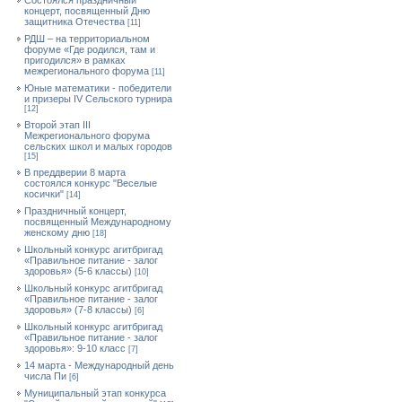
Состоялся праздничный
концерт, посвященный Дню
защитника Отечества
[11]
РДШ – на территориальном
форуме «Где родился, там и
пригодился» в рамках
межрегионального форума
[11]
Юные математики - победители
и призеры IV Сельского турнира
[12]
Второй этап III
Межрегионального форума
сельских школ и малых городов
[15]
В преддверии 8 марта
состоялся конкурс "Веселые
косички"
[14]
Праздничный концерт,
посвященный Международному
женскому дню
[18]
Школьный конкурс агитбригад
«Правильное питание - залог
здоровья» (5-6 классы)
[10]
Школьный конкурс агитбригад
«Правильное питание - залог
здоровья» (7-8 классы)
[6]
Школьный конкурс агитбригад
«Правильное питание - залог
здоровья»: 9-10 класс
[7]
14 марта - Международный день
числа Пи
[6]
Муниципальный этап конкурса