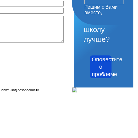
Решим с Вами
как
вместе,
сделать
школу
лучше?
Оповестите
о
проблеме