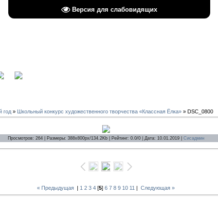
Версия для слабовидящих
вход
й год
»
Школьный конкурс художественного творчества «Классная Ёлка»
» DSC_0800
Просмотров: 264 | Размеры: 388x800px/134.2Kb | Рейтинг: 0.0/0 | Дата: 10.01.2019 |
Сисадмин
« Предыдущая
|
1
2
3
4
[
5
]
6
7
8
9
10
11
|
Следующая »