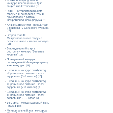
Состоялся праздничный
концерт, посвященный Дню
защитника Отечества
[11]
РДШ – на территориальном
форуме «Где родился, там и
пригодился» в рамках
межрегионального форума
[11]
Юные математики - победители
и призеры IV Сельского турнира
[12]
Второй этап III
Межрегионального форума
сельских школ и малых городов
[15]
В преддверии 8 марта
состоялся конкурс "Веселые
косички"
[14]
Праздничный концерт,
посвященный Международному
женскому дню
[18]
Школьный конкурс агитбригад
«Правильное питание - залог
здоровья» (5-6 классы)
[10]
Школьный конкурс агитбригад
«Правильное питание - залог
здоровья» (7-8 классы)
[6]
Школьный конкурс агитбригад
«Правильное питание - залог
здоровья»: 9-10 класс
[7]
14 марта - Международный день
числа Пи
[6]
Муниципальный этап конкурса