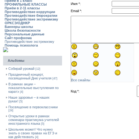
Приём в 1 класс
Имя *:
ПРОФИЛЬНЫЕ КЛАССЫ
Приём в 2-11 классы
Email *:
Противодействие коррупции
Противодействие бюрократии
Противодействие экстремизму
ОРКСЭ/ОДНКР
Баннеры школы
Школа безопасности
Персональные данные
Сайт профкома
Противодействие экстремизму
Помощь психолога
Альбомы
Собирай урожай
[12]
Праздничный концерт,
посвященный Дню учителя
[47]
Все смайлы
В рамках акции –
показательные выступления по
Код *:
каратэ
[4]
Наше здоровье – в наших
руках!
[5]
Посвящение в первоклассники
[24]
Открытые уроки в рамках
семинара-практикума учителей
иностранного языка
[5]
Школьник может! Что нужно
знать о своих правах на ЕГЭ и
как действовать
[4]