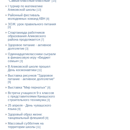
"Самый классный классный"
[15]
I турнир по математике
Аликовской школы
[13]
Районный фестиваль
молодежных команд КВН
[8]
ЗОЖ: урок правильного питания
[0]
Спартакиада работников
образования Аликовского
района продолжается
[7]
Здоровое питание - активное
долголетие
[3]
Одиннадцатиклассники сыграли
в финансовую игру «Бюджет
семьи»
[3]
В Аликовской школе прошел
День космонавтики
[11]
Выставка рисунков "Здоровое
питание - активное долголетие"
[6]
Выставка "Мир пернатых"
[8]
Встреча учащихся 9-х классов
с представителями Канашского
строительного техникума
[3]
25 апреля - День чувашского
языка
[9]
Здоровый образ жизни:
танцевальный флешмоб
[8]
Массовый субботник на
территории школы
[11]