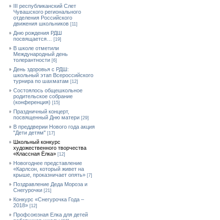
III республиканский Слет
Чувашского регионального
отделения Российского
движения школьников
[11]
Дню рождения РДШ
посвящается…
[19]
В школе отметили
Международный день
толерантности
[6]
День здоровья с РДШ:
школьный этап Всероссийского
турнира по шахматам
[12]
Состоялось общешкольное
родительское собрание
(конференция)
[15]
Праздничный концерт,
посвященный Дню матери
[29]
В преддверии Нового года акция
"Дети детям"
[17]
Школьный конкурс
художественного творчества
«Классная Ёлка»
[12]
Новогоднее представление
«Карлсон, который живет на
крыше, проказничает опять»
[7]
Поздравление Деда Мороза и
Снегурочки
[21]
Конкурс «Снегурочка Года –
2018»
[12]
Профсоюзная Елка для детей