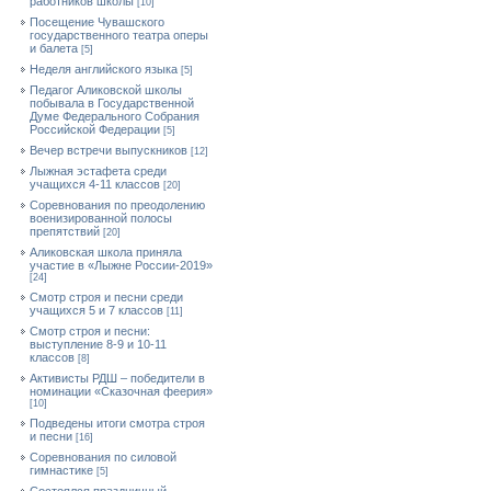
работников школы
[10]
Посещение Чувашского
государственного театра оперы
и балета
[5]
Неделя английского языка
[5]
Педагог Аликовской школы
побывала в Государственной
Думе Федерального Собрания
Российской Федерации
[5]
Вечер встречи выпускников
[12]
Лыжная эстафета среди
учащихся 4-11 классов
[20]
Cоревнования по преодолению
военизированной полосы
препятствий
[20]
Аликовская школа приняла
участие в «Лыжне России-2019»
[24]
Смотр строя и песни среди
учащихся 5 и 7 классов
[11]
Смотр строя и песни:
выступление 8-9 и 10-11
классов
[8]
Активисты РДШ – победители в
номинации «Сказочная феерия»
[10]
Подведены итоги смотра строя
и песни
[16]
Соревнования по силовой
гимнастике
[5]