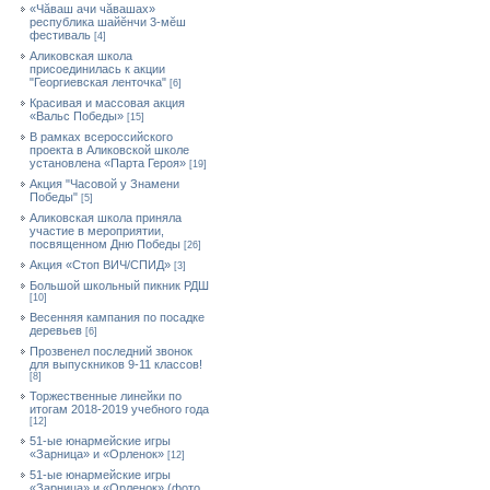
«Чăваш ачи чăвашах»
республика шайĕнчи 3-мĕш
фестиваль
[4]
Аликовская школа
присоединилась к акции
"Георгиевская ленточка"
[6]
Красивая и массовая акция
«Вальс Победы»
[15]
В рамках всероссийского
проекта в Аликовской школе
установлена «Парта Героя»
[19]
Акция "Часовой у Знамени
Победы"
[5]
Аликовская школа приняла
участие в мероприятии,
посвященном Дню Победы
[26]
Акция «Стоп ВИЧ/СПИД»
[3]
Большой школьный пикник РДШ
[10]
Весенняя кампания по посадке
деревьев
[6]
Прозвенел последний звонок
для выпускников 9-11 классов!
[8]
Торжественные линейки по
итогам 2018-2019 учебного года
[12]
51-ые юнармейские игры
«Зарница» и «Орленок»
[12]
51-ые юнармейские игры
«Зарница» и «Орленок» (фото