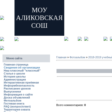
МОУ
АЛИКОВСКАЯ
СОШ
главная
регистрация
Главная
»
Фотоальбом
»
2018-2019 учебны
Меню сайта
Главная страница
Сведения об организации
Наш классный "классный"
Статья о школе
История школы
Администрация
Интерактивная приёмная
Информбезопасность
Расписание уроков
Выпускники
Информация о сайте
Доска объявлений
Фотоальбом
Гостевая книга
Всего комментариев:
0
FAQ (вопрос/ответ)
Территория охвата