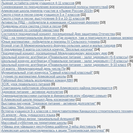
Лыжная эстафета среди учащихся 4-11 классов
[20]
Cоревнования по преодолению военизированной полосы препятствий
[20]
Аликовская школа приняла участие в «Лыжне России-2019»
[24]
Смотр строя и песни среди учащихся 5 и 7 классов
[11]
Смотр строя и песни: выступление 8-9 и 10-11 классов
[8]
Активисты РДШ – победители в номинации «Сказочная феерия»
[10]
Подведены итоги смотра строя и песни
[16]
Соревнования по силовой гимнастике
[5]
Состоялся праздничный концерт, посвященный Дню защитника Отечества
[11]
РДШ – на территориальном форуме «Где родился, там и пригодился» в рамках межр
Юные математики - победители и призеры IV Сельского турнира
[12]
Второй этап III Межрегионального форума сельских школ и малых городов
[15]
В преддверии 8 марта состоялся конкурс "Веселые косички"
[14]
Праздничный концерт, посвященный Международному женскому дню
[18]
Школьный конкурс агитбригад «Правильное питание - залог здоровья» (5-6 классы)
[1
Школьный конкурс агитбригад «Правильное питание - залог здоровья» (7-8 классы)
[6]
Школьный конкурс агитбригад «Правильное питание - залог здоровья»: 9-10 класс
[7]
14 марта - Международный день числа Пи
[6]
Муниципальный этап конкурса "Самый классный классный"
[15]
I турнир по математике Аликовской школы
[13]
Районный фестиваль молодежных команд КВН
[8]
ЗОЖ: урок правильного питания
[0]
Спартакиада работников образования Аликовского района продолжается
[7]
Здоровое питание - активное долголетие
[3]
Одиннадцатиклассники сыграли в финансовую игру «Бюджет семьи»
[3]
В Аликовской школе прошел День космонавтики
[11]
Выставка рисунков "Здоровое питание - активное долголетие"
[6]
Выставка "Мир пернатых"
[8]
Встреча учащихся 9-х классов с представителями Канашского строительного техник
25 апреля - День чувашского языка
[9]
Здоровый образ жизни: танцевальный флешмоб
[8]
Массовый субботник на территории школы
[11]
«Чăваш ачи чăвашах» республика шайĕнчи 3-мĕш фестиваль
[4]
Аликовская школа присоединилась к акции "Георгиевская ленточка"
[6]