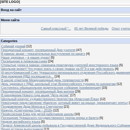
[
SITE LOGO
]
Вход на сайт
Меню сайта
Самый классный "...
65 лет Великой победы
Опыт учителе
Categories
Собирай урожай
[12]
Праздничный концерт, посвященный Дню учителя
[47]
В рамках акции – показательные выступления по каратэ
[4]
Наше здоровье – в наших руках!
[5]
Посвящение в первоклассники
[24]
Открытые уроки в рамках семинара-практикума учителей иностранного языка
[5]
Школьник может! Что нужно знать о своих правах на ЕГЭ и как действовать
[4]
III республиканский Слет Чувашского регионального отделения Российского движени
Дню рождения РДШ посвящается…
[19]
В школе отметили Международный день толерантности
[6]
День здоровья с РДШ: школьный этап Всероссийского турнира по шахматам
[12]
Состоялось общешкольное родительское собрание (конференция)
[15]
Праздничный концерт, посвященный Дню матери
[29]
В преддверии Нового года акция "Дети детям"
[17]
Школьный конкурс художественного творчества «Классная Ёлка»
[12]
Новогоднее представление «Карлсон, который живет на крыше, проказничает опять»
[
Поздравление Деда Мороза и Снегурочки
[21]
Конкурс «Снегурочка Года – 2018»
[12]
Профсоюзная Елка для детей работников школы
[10]
Посещение Чувашского государственного театра оперы и балета
[5]
Неделя английского языка
[5]
Педагог Аликовской школы побывала в Государственной Думе Федерального Собран
Вечер встречи выпускников
[12]