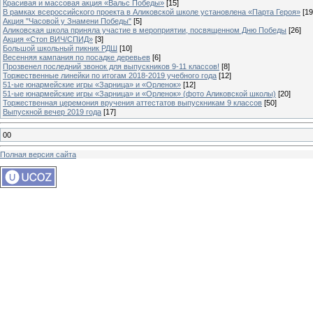
Красивая и массовая акция «Вальс Победы»
[15]
В рамках всероссийского проекта в Аликовской школе установлена «Парта Героя»
[19
Акция "Часовой у Знамени Победы"
[5]
Аликовская школа приняла участие в мероприятии, посвященном Дню Победы
[26]
Акция «Стоп ВИЧ/СПИД»
[3]
Большой школьный пикник РДШ
[10]
Весенняя кампания по посадке деревьев
[6]
Прозвенел последний звонок для выпускников 9-11 классов!
[8]
Торжественные линейки по итогам 2018-2019 учебного года
[12]
51-ые юнармейские игры «Зарница» и «Орленок»
[12]
51-ые юнармейские игры «Зарница» и «Орленок» (фото Аликовской школы)
[20]
Торжественная церемония вручения аттестатов выпускникам 9 классов
[50]
Выпускной вечер 2019 года
[17]
00
Полная версия сайта