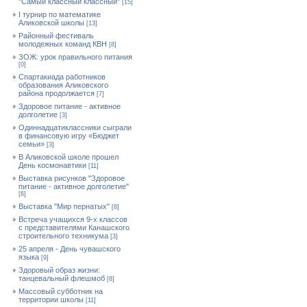
"Самый классный классный"
[15]
I турнир по математике
Аликовской школы
[13]
Районный фестиваль
молодежных команд КВН
[8]
ЗОЖ: урок правильного питания
[0]
Спартакиада работников
образования Аликовского
района продолжается
[7]
Здоровое питание - активное
долголетие
[3]
Одиннадцатиклассники сыграли
в финансовую игру «Бюджет
семьи»
[3]
В Аликовской школе прошел
День космонавтики
[11]
Выставка рисунков "Здоровое
питание - активное долголетие"
[6]
Выставка "Мир пернатых"
[8]
Встреча учащихся 9-х классов
с представителями Канашского
строительного техникума
[3]
25 апреля - День чувашского
языка
[9]
Здоровый образ жизни:
танцевальный флешмоб
[8]
Массовый субботник на
территории школы
[11]