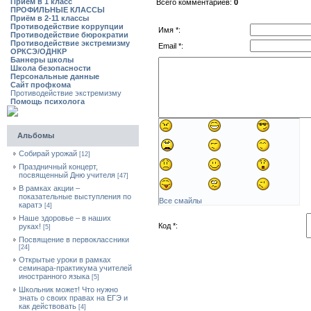
Приём в 1 класс
Всего комментариев:
0
ПРОФИЛЬНЫЕ КЛАССЫ
Приём в 2-11 классы
Противодействие коррупции
Имя *:
Противодействие бюрократии
Противодействие экстремизму
Email *:
ОРКСЭ/ОДНКР
Баннеры школы
Школа безопасности
Персональные данные
Сайт профкома
Противодействие экстремизму
Помощь психолога
Альбомы
Собирай урожай
[12]
Праздничный концерт,
посвященный Дню учителя
[47]
В рамках акции –
показательные выступления по
Все смайлы
каратэ
[4]
Наше здоровье – в наших
Код *:
руках!
[5]
Посвящение в первоклассники
[24]
Открытые уроки в рамках
семинара-практикума учителей
иностранного языка
[5]
Школьник может! Что нужно
знать о своих правах на ЕГЭ и
как действовать
[4]