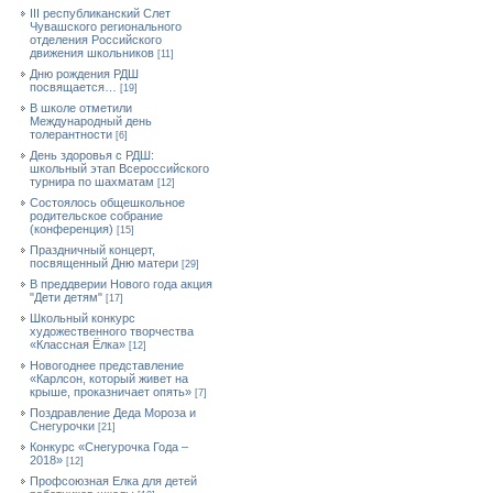
III республиканский Слет
Чувашского регионального
отделения Российского
движения школьников
[11]
Дню рождения РДШ
посвящается…
[19]
В школе отметили
Международный день
толерантности
[6]
День здоровья с РДШ:
школьный этап Всероссийского
турнира по шахматам
[12]
Состоялось общешкольное
родительское собрание
(конференция)
[15]
Праздничный концерт,
посвященный Дню матери
[29]
В преддверии Нового года акция
"Дети детям"
[17]
Школьный конкурс
художественного творчества
«Классная Ёлка»
[12]
Новогоднее представление
«Карлсон, который живет на
крыше, проказничает опять»
[7]
Поздравление Деда Мороза и
Снегурочки
[21]
Конкурс «Снегурочка Года –
2018»
[12]
Профсоюзная Елка для детей