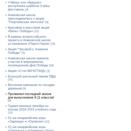
«Чăваш ачи чăвашах»
республика шайĕнчи 3-мĕш
фестиваль
[4]
Аликовская школа
присоединилась к акции
"Георгиевская ленточка"
[6]
Красивая и массовая акция
«Вальс Победы»
[15]
В рамках всероссийского
проекта в Аликовской школе
установлена «Парта Героя»
[19]
Акция "Часовой у Знамени
Победы"
[5]
Аликовская школа приняла
участие в мероприятии,
посвященном Дню Победы
[26]
Акция «Стоп ВИЧ/СПИД»
[3]
Большой школьный пикник РДШ
[10]
Весенняя кампания по посадке
деревьев
[6]
Прозвенел последний звонок
для выпускников 9-11 классов!
[8]
Торжественные линейки по
итогам 2018-2019 учебного года
[12]
51-ые юнармейские игры
«Зарница» и «Орленок»
[12]
51-ые юнармейские игры
«Зарница» и «Орленок» (фото