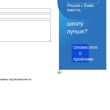
Решим с Вами
как
вместе,
сделать
школу
лучше?
Оповестите
о
проблеме