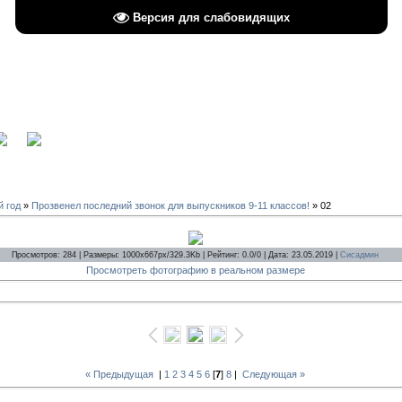
Версия для слабовидящих
вход
й год
»
Прозвенел последний звонок для выпускников 9-11 классов!
» 02
Просмотров: 284 | Размеры: 1000x667px/329.3Kb | Рейтинг: 0.0/0 | Дата: 23.05.2019 |
Сисадмин
Просмотреть фотографию в реальном размере
« Предыдущая
|
1
2
3
4
5
6
[
7
]
8
|
Следующая »