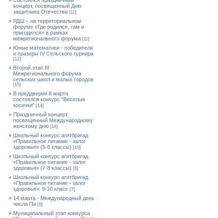
Состоялся праздничный
концерт, посвященный Дню
защитника Отечества
[11]
РДШ – на территориальном
форуме «Где родился, там и
пригодился» в рамках
межрегионального форума
[11]
Юные математики - победители
и призеры IV Сельского турнира
[12]
Второй этап III
Межрегионального форума
сельских школ и малых городов
[15]
В преддверии 8 марта
состоялся конкурс "Веселые
косички"
[14]
Праздничный концерт,
посвященный Международному
женскому дню
[18]
Школьный конкурс агитбригад
«Правильное питание - залог
здоровья» (5-6 классы)
[10]
Школьный конкурс агитбригад
«Правильное питание - залог
здоровья» (7-8 классы)
[6]
Школьный конкурс агитбригад
«Правильное питание - залог
здоровья»: 9-10 класс
[7]
14 марта - Международный день
числа Пи
[6]
Муниципальный этап конкурса