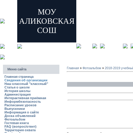
МОУ
АЛИКОВСКАЯ
СОШ
главная
регистрация
Главная
»
Фотоальбом
»
2018-2019 учебны
Меню сайта
Главная страница
Сведения об организации
Наш классный "классный"
Статья о школе
История школы
Администрация
Интерактивная приёмная
Информбезопасность
Расписание уроков
Выпускники
Информация о сайте
Доска объявлений
Фотоальбом
Гостевая книга
FAQ (вопрос/ответ)
Территория охвата