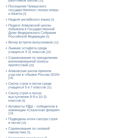
работников школы
[10]
Посещение Чувашского
государственного театра оперы
и балета
[5]
Неделя английского языка
[5]
Педагог Аликовской школы
побывала в Государственной
Думе Федерального Собрания
Российской Федерации
[5]
Вечер встречи выпускников
[12]
Лыжная эстафета среди
учащихся 4-11 классов
[20]
Cоревнования по преодолению
военизированной полосы
препятствий
[20]
Аликовская школа приняла
участие в «Лыжне России-2019»
[24]
Смотр строя и песни среди
учащихся 5 и 7 классов
[11]
Смотр строя и песни:
выступление 8-9 и 10-11
классов
[8]
Активисты РДШ – победители в
номинации «Сказочная феерия»
[10]
Подведены итоги смотра строя
и песни
[16]
Соревнования по силовой
гимнастике
[5]