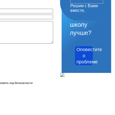
Решим с Вами
как
вместе,
сделать
школу
лучше?
Оповестите
о
проблеме