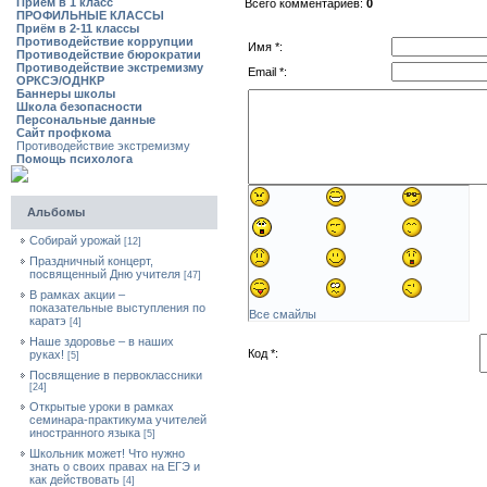
Приём в 1 класс
Всего комментариев:
0
ПРОФИЛЬНЫЕ КЛАССЫ
Приём в 2-11 классы
Противодействие коррупции
Имя *:
Противодействие бюрократии
Противодействие экстремизму
Email *:
ОРКСЭ/ОДНКР
Баннеры школы
Школа безопасности
Персональные данные
Сайт профкома
Противодействие экстремизму
Помощь психолога
Альбомы
Собирай урожай
[12]
Праздничный концерт,
посвященный Дню учителя
[47]
В рамках акции –
показательные выступления по
Все смайлы
каратэ
[4]
Наше здоровье – в наших
Код *:
руках!
[5]
Посвящение в первоклассники
[24]
Открытые уроки в рамках
семинара-практикума учителей
иностранного языка
[5]
Школьник может! Что нужно
знать о своих правах на ЕГЭ и
как действовать
[4]