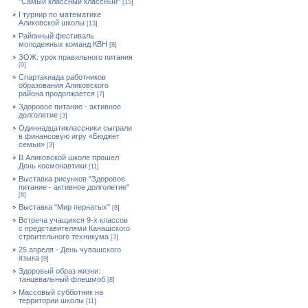
"Самый классный классный"
[15]
I турнир по математике
Аликовской школы
[13]
Районный фестиваль
молодежных команд КВН
[8]
ЗОЖ: урок правильного питания
[0]
Спартакиада работников
образования Аликовского
района продолжается
[7]
Здоровое питание - активное
долголетие
[3]
Одиннадцатиклассники сыграли
в финансовую игру «Бюджет
семьи»
[3]
В Аликовской школе прошел
День космонавтики
[11]
Выставка рисунков "Здоровое
питание - активное долголетие"
[6]
Выставка "Мир пернатых"
[8]
Встреча учащихся 9-х классов
с представителями Канашского
строительного техникума
[3]
25 апреля - День чувашского
языка
[9]
Здоровый образ жизни:
танцевальный флешмоб
[8]
Массовый субботник на
территории школы
[11]