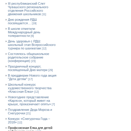
III республиканский Слет
Чувашского регионального
отделения Российского
движения школьников
[11]
Дню рождения РДШ
посвящается…
[19]
В школе отметили
Международный день
толерантности
[6]
День здоровья с РДШ:
школьный этап Всероссийского
турнира по шахматам
[12]
Состоялось общешкольное
родительское собрание
(конференция)
[15]
Праздничный концерт,
посвященный Дню матери
[29]
В преддверии Нового года акция
"Дети детям"
[17]
Школьный конкурс
художественного творчества
«Классная Ёлка»
[12]
Новогоднее представление
«Карлсон, который живет на
крыше, проказничает опять»
[7]
Поздравление Деда Мороза и
Снегурочки
[21]
Конкурс «Снегурочка Года –
2018»
[12]
Профсоюзная Елка для детей