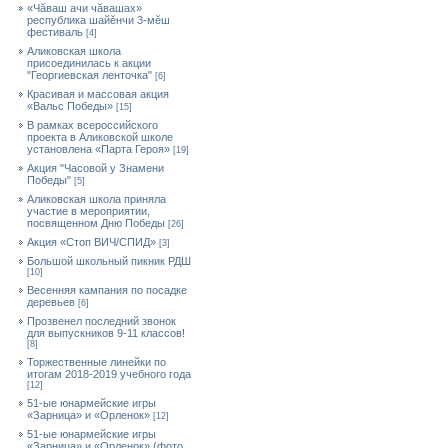
«Чăваш ачи чăвашах»
республика шайĕнчи 3-мĕш
фестиваль
[4]
Аликовская школа
присоединилась к акции
"Георгиевская ленточка"
[6]
Красивая и массовая акция
«Вальс Победы»
[15]
В рамках всероссийского
проекта в Аликовской школе
установлена «Парта Героя»
[19]
Акция "Часовой у Знамени
Победы"
[5]
Аликовская школа приняла
участие в мероприятии,
посвященном Дню Победы
[26]
Акция «Стоп ВИЧ/СПИД»
[3]
Большой школьный пикник РДШ
[10]
Весенняя кампания по посадке
деревьев
[6]
Прозвенел последний звонок
для выпускников 9-11 классов!
[8]
Торжественные линейки по
итогам 2018-2019 учебного года
[12]
51-ые юнармейские игры
«Зарница» и «Орленок»
[12]
51-ые юнармейские игры
«Зарница» и «Орленок» (фото