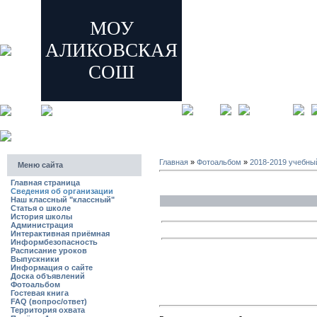
МОУ
АЛИКОВСКАЯ
СОШ
главная
регистрация
Главная
»
Фотоальбом
»
2018-2019 учебны
Меню сайта
Главная страница
Сведения об организации
Наш классный "классный"
Статья о школе
История школы
Администрация
Интерактивная приёмная
Информбезопасность
Расписание уроков
Выпускники
Информация о сайте
Доска объявлений
Фотоальбом
Гостевая книга
FAQ (вопрос/ответ)
Территория охвата