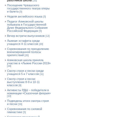
работников школы
[10]
Посещение Чувашского
государственного театра оперы
и балета
[5]
Неделя английского языка
[5]
Педагог Аликовской школы
побывала в Государственной
Думе Федерального Собрания
Российской Федерации
[5]
Вечер встречи выпускников
[12]
Лыжная эстафета среди
учащихся 4-11 классов
[20]
Cоревнования по преодолению
военизированной полосы
препятствий
[20]
Аликовская школа приняла
участие в «Лыжне России-2019»
[24]
Смотр строя и песни среди
учащихся 5 и 7 классов
[11]
Смотр строя и песни:
выступление 8-9 и 10-11
классов
[8]
Активисты РДШ – победители в
номинации «Сказочная феерия»
[10]
Подведены итоги смотра строя
и песни
[16]
Соревнования по силовой
гимнастике
[5]