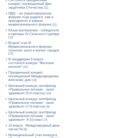
Состоялся праздничный
концерт, посвященный Дню
защитника Отечества
[11]
РДШ – на территориальном
форуме «Где родился, там и
пригодился» в рамках
межрегионального форума
[11]
Юные математики - победители
и призеры IV Сельского турнира
[12]
Второй этап III
Межрегионального форума
сельских школ и малых городов
[15]
В преддверии 8 марта
состоялся конкурс "Веселые
косички"
[14]
Праздничный концерт,
посвященный Международному
женскому дню
[18]
Школьный конкурс агитбригад
«Правильное питание - залог
здоровья» (5-6 классы)
[10]
Школьный конкурс агитбригад
«Правильное питание - залог
здоровья» (7-8 классы)
[6]
Школьный конкурс агитбригад
«Правильное питание - залог
здоровья»: 9-10 класс
[7]
14 марта - Международный день
числа Пи
[6]
Муниципальный этап конкурса