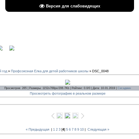
Версия для слабовидящих
вход
й год
»
Профсоюзная Елка для детей работников школы
» DSC_0048
Просмотров: 265 | Размеры: 1152x768px/206.7Kb | Рейтинг: 0.0/0 | Дата: 10.01.2019 |
Сисадмин
Просмотреть фотографию в реальном размере
« Предыдущая
|
1
2
3
[
4
]
5
6
7
8
9
10
|
Следующая »