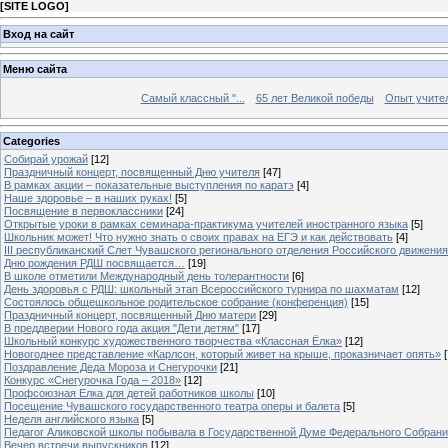
[
SITE LOGO
]
Вход на сайт
Меню сайта
Самый классный "...
65 лет Великой победы
Опыт учителе
Categories
Собирай урожай
[12]
Праздничный концерт, посвященный Дню учителя
[47]
В рамках акции – показательные выступления по каратэ
[4]
Наше здоровье – в наших руках!
[5]
Посвящение в первоклассники
[24]
Открытые уроки в рамках семинара-практикума учителей иностранного языка
[5]
Школьник может! Что нужно знать о своих правах на ЕГЭ и как действовать
[4]
III республиканский Слет Чувашского регионального отделения Российского движени
Дню рождения РДШ посвящается…
[19]
В школе отметили Международный день толерантности
[6]
День здоровья с РДШ: школьный этап Всероссийского турнира по шахматам
[12]
Состоялось общешкольное родительское собрание (конференция)
[15]
Праздничный концерт, посвященный Дню матери
[29]
В преддверии Нового года акция "Дети детям"
[17]
Школьный конкурс художественного творчества «Классная Ёлка»
[12]
Новогоднее представление «Карлсон, который живет на крыше, проказничает опять»
[
Поздравление Деда Мороза и Снегурочки
[21]
Конкурс «Снегурочка Года – 2018»
[12]
Профсоюзная Елка для детей работников школы
[10]
Посещение Чувашского государственного театра оперы и балета
[5]
Неделя английского языка
[5]
Педагог Аликовской школы побывала в Государственной Думе Федерального Собран
Вечер встречи выпускников
[12]