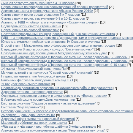
Лыжная эстафета среди учащихся 4-11 классов
[20]
Cоревнования по преодолению военизированной полосы препятствий
[20]
Аликовская школа приняла участие в «Лыжне России-2019»
[24]
Смотр строя и песни среди учащихся 5 и 7 классов
[11]
Смотр строя и песни: выступление 8-9 и 10-11 классов
[8]
Активисты РДШ – победители в номинации «Сказочная феерия»
[10]
Подведены итоги смотра строя и песни
[16]
Соревнования по силовой гимнастике
[5]
Состоялся праздничный концерт, посвященный Дню защитника Отечества
[11]
РДШ – на территориальном форуме «Где родился, там и пригодился» в рамках межр
Юные математики - победители и призеры IV Сельского турнира
[12]
Второй этап III Межрегионального форума сельских школ и малых городов
[15]
В преддверии 8 марта состоялся конкурс "Веселые косички"
[14]
Праздничный концерт, посвященный Международному женскому дню
[18]
Школьный конкурс агитбригад «Правильное питание - залог здоровья» (5-6 классы)
[1
Школьный конкурс агитбригад «Правильное питание - залог здоровья» (7-8 классы)
[6]
Школьный конкурс агитбригад «Правильное питание - залог здоровья»: 9-10 класс
[7]
14 марта - Международный день числа Пи
[6]
Муниципальный этап конкурса "Самый классный классный"
[15]
I турнир по математике Аликовской школы
[13]
Районный фестиваль молодежных команд КВН
[8]
ЗОЖ: урок правильного питания
[0]
Спартакиада работников образования Аликовского района продолжается
[7]
Здоровое питание - активное долголетие
[3]
Одиннадцатиклассники сыграли в финансовую игру «Бюджет семьи»
[3]
В Аликовской школе прошел День космонавтики
[11]
Выставка рисунков "Здоровое питание - активное долголетие"
[6]
Выставка "Мир пернатых"
[8]
Встреча учащихся 9-х классов с представителями Канашского строительного техник
25 апреля - День чувашского языка
[9]
Здоровый образ жизни: танцевальный флешмоб
[8]
Массовый субботник на территории школы
[11]
«Чăваш ачи чăвашах» республика шайĕнчи 3-мĕш фестиваль
[4]
Аликовская школа присоединилась к акции "Георгиевская ленточка"
[6]