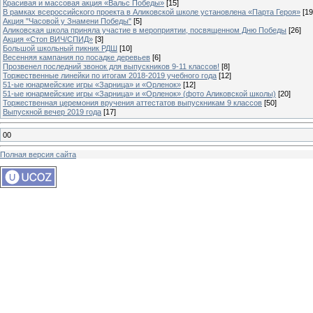
Красивая и массовая акция «Вальс Победы»
[15]
В рамках всероссийского проекта в Аликовской школе установлена «Парта Героя»
[19
Акция "Часовой у Знамени Победы"
[5]
Аликовская школа приняла участие в мероприятии, посвященном Дню Победы
[26]
Акция «Стоп ВИЧ/СПИД»
[3]
Большой школьный пикник РДШ
[10]
Весенняя кампания по посадке деревьев
[6]
Прозвенел последний звонок для выпускников 9-11 классов!
[8]
Торжественные линейки по итогам 2018-2019 учебного года
[12]
51-ые юнармейские игры «Зарница» и «Орленок»
[12]
51-ые юнармейские игры «Зарница» и «Орленок» (фото Аликовской школы)
[20]
Торжественная церемония вручения аттестатов выпускникам 9 классов
[50]
Выпускной вечер 2019 года
[17]
00
Полная версия сайта