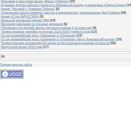
Красивая и массовая акция «Вальс Победы»
[15]
В рамках всероссийского проекта в Аликовской школе установлена «Парта Героя»
[19
Акция "Часовой у Знамени Победы"
[5]
Аликовская школа приняла участие в мероприятии, посвященном Дню Победы
[26]
Акция «Стоп ВИЧ/СПИД»
[3]
Большой школьный пикник РДШ
[10]
Весенняя кампания по посадке деревьев
[6]
Прозвенел последний звонок для выпускников 9-11 классов!
[8]
Торжественные линейки по итогам 2018-2019 учебного года
[12]
51-ые юнармейские игры «Зарница» и «Орленок»
[12]
51-ые юнармейские игры «Зарница» и «Орленок» (фото Аликовской школы)
[20]
Торжественная церемония вручения аттестатов выпускникам 9 классов
[50]
Выпускной вечер 2019 года
[17]
00
Полная версия сайта