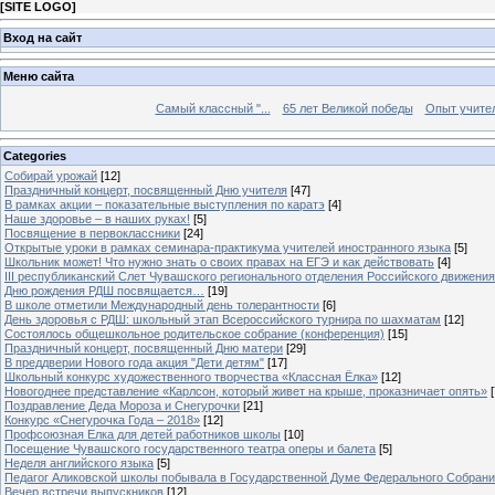
[
SITE LOGO
]
Вход на сайт
Меню сайта
Самый классный "...
65 лет Великой победы
Опыт учителе
Categories
Собирай урожай
[12]
Праздничный концерт, посвященный Дню учителя
[47]
В рамках акции – показательные выступления по каратэ
[4]
Наше здоровье – в наших руках!
[5]
Посвящение в первоклассники
[24]
Открытые уроки в рамках семинара-практикума учителей иностранного языка
[5]
Школьник может! Что нужно знать о своих правах на ЕГЭ и как действовать
[4]
III республиканский Слет Чувашского регионального отделения Российского движени
Дню рождения РДШ посвящается…
[19]
В школе отметили Международный день толерантности
[6]
День здоровья с РДШ: школьный этап Всероссийского турнира по шахматам
[12]
Состоялось общешкольное родительское собрание (конференция)
[15]
Праздничный концерт, посвященный Дню матери
[29]
В преддверии Нового года акция "Дети детям"
[17]
Школьный конкурс художественного творчества «Классная Ёлка»
[12]
Новогоднее представление «Карлсон, который живет на крыше, проказничает опять»
[
Поздравление Деда Мороза и Снегурочки
[21]
Конкурс «Снегурочка Года – 2018»
[12]
Профсоюзная Елка для детей работников школы
[10]
Посещение Чувашского государственного театра оперы и балета
[5]
Неделя английского языка
[5]
Педагог Аликовской школы побывала в Государственной Думе Федерального Собран
Вечер встречи выпускников
[12]