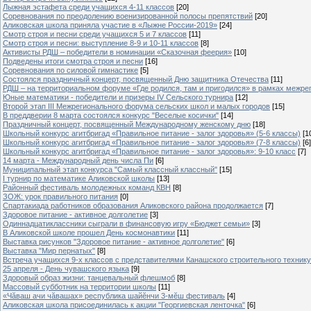
Лыжная эстафета среди учащихся 4-11 классов
[20]
Cоревнования по преодолению военизированной полосы препятствий
[20]
Аликовская школа приняла участие в «Лыжне России-2019»
[24]
Смотр строя и песни среди учащихся 5 и 7 классов
[11]
Смотр строя и песни: выступление 8-9 и 10-11 классов
[8]
Активисты РДШ – победители в номинации «Сказочная феерия»
[10]
Подведены итоги смотра строя и песни
[16]
Соревнования по силовой гимнастике
[5]
Состоялся праздничный концерт, посвященный Дню защитника Отечества
[11]
РДШ – на территориальном форуме «Где родился, там и пригодился» в рамках межр
Юные математики - победители и призеры IV Сельского турнира
[12]
Второй этап III Межрегионального форума сельских школ и малых городов
[15]
В преддверии 8 марта состоялся конкурс "Веселые косички"
[14]
Праздничный концерт, посвященный Международному женскому дню
[18]
Школьный конкурс агитбригад «Правильное питание - залог здоровья» (5-6 классы)
[1
Школьный конкурс агитбригад «Правильное питание - залог здоровья» (7-8 классы)
[6]
Школьный конкурс агитбригад «Правильное питание - залог здоровья»: 9-10 класс
[7]
14 марта - Международный день числа Пи
[6]
Муниципальный этап конкурса "Самый классный классный"
[15]
I турнир по математике Аликовской школы
[13]
Районный фестиваль молодежных команд КВН
[8]
ЗОЖ: урок правильного питания
[0]
Спартакиада работников образования Аликовского района продолжается
[7]
Здоровое питание - активное долголетие
[3]
Одиннадцатиклассники сыграли в финансовую игру «Бюджет семьи»
[3]
В Аликовской школе прошел День космонавтики
[11]
Выставка рисунков "Здоровое питание - активное долголетие"
[6]
Выставка "Мир пернатых"
[8]
Встреча учащихся 9-х классов с представителями Канашского строительного техник
25 апреля - День чувашского языка
[9]
Здоровый образ жизни: танцевальный флешмоб
[8]
Массовый субботник на территории школы
[11]
«Чăваш ачи чăвашах» республика шайĕнчи 3-мĕш фестиваль
[4]
Аликовская школа присоединилась к акции "Георгиевская ленточка"
[6]