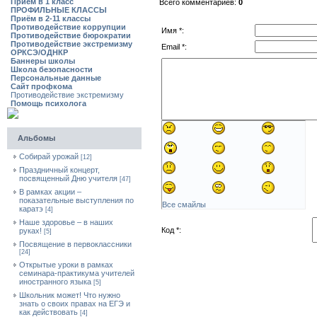
Приём в 1 класс
Всего комментариев:
0
ПРОФИЛЬНЫЕ КЛАССЫ
Приём в 2-11 классы
Противодействие коррупции
Имя *:
Противодействие бюрократии
Противодействие экстремизму
Email *:
ОРКСЭ/ОДНКР
Баннеры школы
Школа безопасности
Персональные данные
Сайт профкома
Противодействие экстремизму
Помощь психолога
Альбомы
Собирай урожай
[12]
Праздничный концерт,
посвященный Дню учителя
[47]
В рамках акции –
показательные выступления по
Все смайлы
каратэ
[4]
Наше здоровье – в наших
Код *:
руках!
[5]
Посвящение в первоклассники
[24]
Открытые уроки в рамках
семинара-практикума учителей
иностранного языка
[5]
Школьник может! Что нужно
знать о своих правах на ЕГЭ и
как действовать
[4]