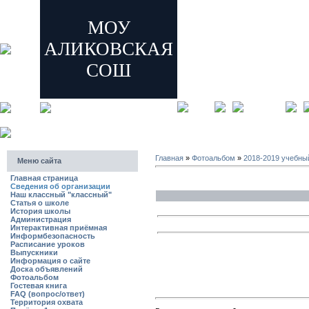
МОУ
АЛИКОВСКАЯ
СОШ
главная
регистрация
Главная
»
Фотоальбом
»
2018-2019 учебны
Меню сайта
Главная страница
Сведения об организации
Наш классный "классный"
Статья о школе
История школы
Администрация
Интерактивная приёмная
Информбезопасность
Расписание уроков
Выпускники
Информация о сайте
Доска объявлений
Фотоальбом
Гостевая книга
FAQ (вопрос/ответ)
Территория охвата