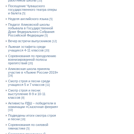
работников школы
[10]
Посещение Чувашского
государственного театра оперы
и балета
[5]
Неделя английского языка
[5]
Педагог Аликовской школы
побывала в Государственной
Думе Федерального Собрания
Российской Федерации
[5]
Вечер встречи выпускников
[12]
Лыжная эстафета среди
учащихся 4-11 классов
[20]
Cоревнования по преодолению
военизированной полосы
препятствий
[20]
Аликовская школа приняла
участие в «Лыжне России-2019»
[24]
Смотр строя и песни среди
учащихся 5 и 7 классов
[11]
Смотр строя и песни:
выступление 8-9 и 10-11
классов
[8]
Активисты РДШ – победители в
номинации «Сказочная феерия»
[10]
Подведены итоги смотра строя
и песни
[16]
Соревнования по силовой
гимнастике
[5]