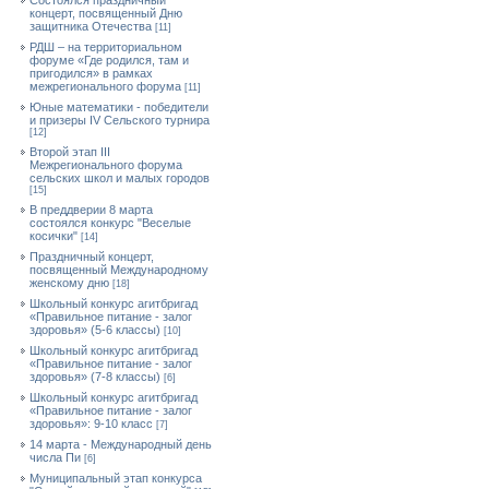
Состоялся праздничный
концерт, посвященный Дню
защитника Отечества
[11]
РДШ – на территориальном
форуме «Где родился, там и
пригодился» в рамках
межрегионального форума
[11]
Юные математики - победители
и призеры IV Сельского турнира
[12]
Второй этап III
Межрегионального форума
сельских школ и малых городов
[15]
В преддверии 8 марта
состоялся конкурс "Веселые
косички"
[14]
Праздничный концерт,
посвященный Международному
женскому дню
[18]
Школьный конкурс агитбригад
«Правильное питание - залог
здоровья» (5-6 классы)
[10]
Школьный конкурс агитбригад
«Правильное питание - залог
здоровья» (7-8 классы)
[6]
Школьный конкурс агитбригад
«Правильное питание - залог
здоровья»: 9-10 класс
[7]
14 марта - Международный день
числа Пи
[6]
Муниципальный этап конкурса