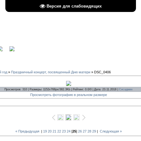
Версия для слабовидящих
вход
й год
»
Праздничный концерт, посвященный Дню матери
» DSC_0406
Просмотров: 310 | Размеры: 1152x768px/382.3Kb | Рейтинг: 0.0/0 | Дата: 23.11.2018 |
Сисадмин
Просмотреть фотографию в реальном размере
« Предыдущая
|
19
20
21
22
23
24
[
25
]
26
27
28
29
|
Следующая »