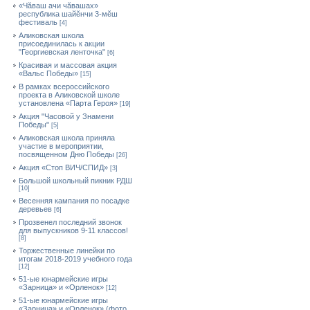
«Чăваш ачи чăвашах»
республика шайĕнчи 3-мĕш
фестиваль
[4]
Аликовская школа
присоединилась к акции
"Георгиевская ленточка"
[6]
Красивая и массовая акция
«Вальс Победы»
[15]
В рамках всероссийского
проекта в Аликовской школе
установлена «Парта Героя»
[19]
Акция "Часовой у Знамени
Победы"
[5]
Аликовская школа приняла
участие в мероприятии,
посвященном Дню Победы
[26]
Акция «Стоп ВИЧ/СПИД»
[3]
Большой школьный пикник РДШ
[10]
Весенняя кампания по посадке
деревьев
[6]
Прозвенел последний звонок
для выпускников 9-11 классов!
[8]
Торжественные линейки по
итогам 2018-2019 учебного года
[12]
51-ые юнармейские игры
«Зарница» и «Орленок»
[12]
51-ые юнармейские игры
«Зарница» и «Орленок» (фото