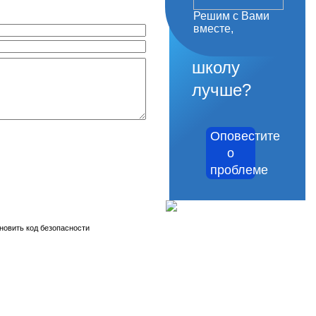
Решим с Вами
как
вместе,
сделать
школу
лучше?
Оповестите
о
проблеме