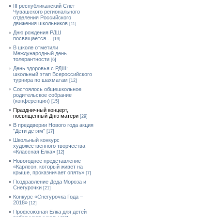
III республиканский Слет
Чувашского регионального
отделения Российского
движения школьников
[11]
Дню рождения РДШ
посвящается…
[19]
В школе отметили
Международный день
толерантности
[6]
День здоровья с РДШ:
школьный этап Всероссийского
турнира по шахматам
[12]
Состоялось общешкольное
родительское собрание
(конференция)
[15]
Праздничный концерт,
посвященный Дню матери
[29]
В преддверии Нового года акция
"Дети детям"
[17]
Школьный конкурс
художественного творчества
«Классная Ёлка»
[12]
Новогоднее представление
«Карлсон, который живет на
крыше, проказничает опять»
[7]
Поздравление Деда Мороза и
Снегурочки
[21]
Конкурс «Снегурочка Года –
2018»
[12]
Профсоюзная Елка для детей