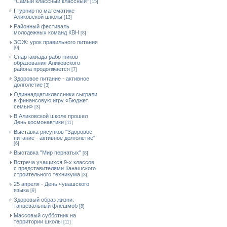
"Самый классный классный"
[15]
I турнир по математике
Аликовской школы
[13]
Районный фестиваль
молодежных команд КВН
[8]
ЗОЖ: урок правильного питания
[0]
Спартакиада работников
образования Аликовского
района продолжается
[7]
Здоровое питание - активное
долголетие
[3]
Одиннадцатиклассники сыграли
в финансовую игру «Бюджет
семьи»
[3]
В Аликовской школе прошел
День космонавтики
[11]
Выставка рисунков "Здоровое
питание - активное долголетие"
[6]
Выставка "Мир пернатых"
[8]
Встреча учащихся 9-х классов
с представителями Канашского
строительного техникума
[3]
25 апреля - День чувашского
языка
[9]
Здоровый образ жизни:
танцевальный флешмоб
[8]
Массовый субботник на
территории школы
[11]