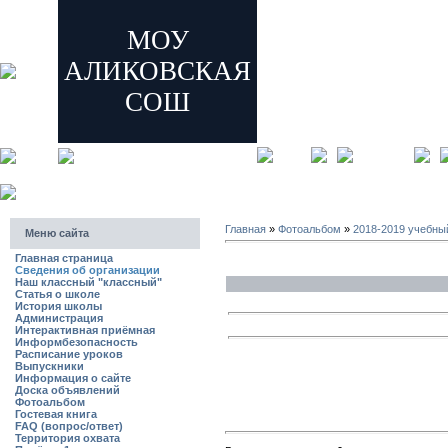
МОУ
АЛИКОВСКАЯ
СОШ
главная
регистрация
Главная
»
Фотоальбом
»
2018-2019 учебны
Меню сайта
Главная страница
Сведения об организации
Наш классный "классный"
Статья о школе
История школы
Администрация
Интерактивная приёмная
Информбезопасность
Расписание уроков
Выпускники
Информация о сайте
Доска объявлений
Фотоальбом
Гостевая книга
FAQ (вопрос/ответ)
Территория охвата