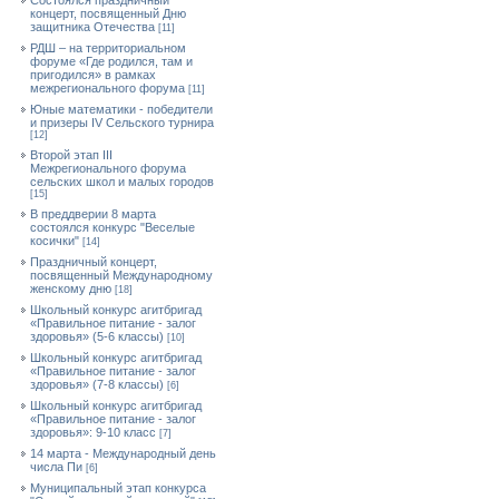
Состоялся праздничный
концерт, посвященный Дню
защитника Отечества
[11]
РДШ – на территориальном
форуме «Где родился, там и
пригодился» в рамках
межрегионального форума
[11]
Юные математики - победители
и призеры IV Сельского турнира
[12]
Второй этап III
Межрегионального форума
сельских школ и малых городов
[15]
В преддверии 8 марта
состоялся конкурс "Веселые
косички"
[14]
Праздничный концерт,
посвященный Международному
женскому дню
[18]
Школьный конкурс агитбригад
«Правильное питание - залог
здоровья» (5-6 классы)
[10]
Школьный конкурс агитбригад
«Правильное питание - залог
здоровья» (7-8 классы)
[6]
Школьный конкурс агитбригад
«Правильное питание - залог
здоровья»: 9-10 класс
[7]
14 марта - Международный день
числа Пи
[6]
Муниципальный этап конкурса