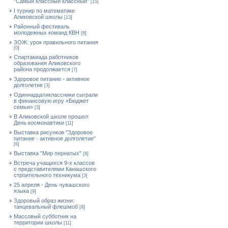
"Самый классный классный"
[15]
I турнир по математике
Аликовской школы
[13]
Районный фестиваль
молодежных команд КВН
[8]
ЗОЖ: урок правильного питания
[0]
Спартакиада работников
образования Аликовского
района продолжается
[7]
Здоровое питание - активное
долголетие
[3]
Одиннадцатиклассники сыграли
в финансовую игру «Бюджет
семьи»
[3]
В Аликовской школе прошел
День космонавтики
[11]
Выставка рисунков "Здоровое
питание - активное долголетие"
[6]
Выставка "Мир пернатых"
[8]
Встреча учащихся 9-х классов
с представителями Канашского
строительного техникума
[3]
25 апреля - День чувашского
языка
[9]
Здоровый образ жизни:
танцевальный флешмоб
[8]
Массовый субботник на
территории школы
[11]