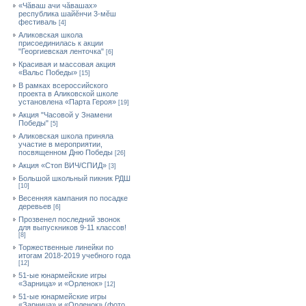
«Чăваш ачи чăвашах»
республика шайĕнчи 3-мĕш
фестиваль
[4]
Аликовская школа
присоединилась к акции
"Георгиевская ленточка"
[6]
Красивая и массовая акция
«Вальс Победы»
[15]
В рамках всероссийского
проекта в Аликовской школе
установлена «Парта Героя»
[19]
Акция "Часовой у Знамени
Победы"
[5]
Аликовская школа приняла
участие в мероприятии,
посвященном Дню Победы
[26]
Акция «Стоп ВИЧ/СПИД»
[3]
Большой школьный пикник РДШ
[10]
Весенняя кампания по посадке
деревьев
[6]
Прозвенел последний звонок
для выпускников 9-11 классов!
[8]
Торжественные линейки по
итогам 2018-2019 учебного года
[12]
51-ые юнармейские игры
«Зарница» и «Орленок»
[12]
51-ые юнармейские игры
«Зарница» и «Орленок» (фото