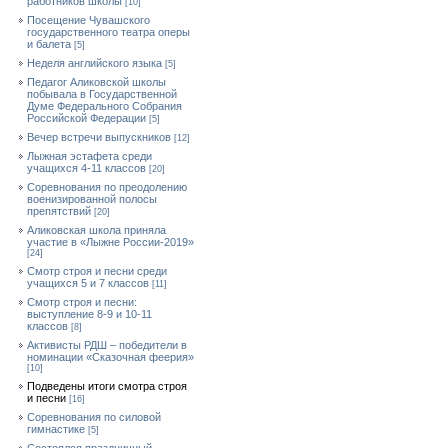
работников школы
[10]
Посещение Чувашского
государственного театра оперы
и балета
[5]
Неделя английского языка
[5]
Педагог Аликовской школы
побывала в Государственной
Думе Федерального Собрания
Российской Федерации
[5]
Вечер встречи выпускников
[12]
Лыжная эстафета среди
учащихся 4-11 классов
[20]
Cоревнования по преодолению
военизированной полосы
препятствий
[20]
Аликовская школа приняла
участие в «Лыжне России-2019»
[24]
Смотр строя и песни среди
учащихся 5 и 7 классов
[11]
Смотр строя и песни:
выступление 8-9 и 10-11
классов
[8]
Активисты РДШ – победители в
номинации «Сказочная феерия»
[10]
Подведены итоги смотра строя
и песни
[16]
Соревнования по силовой
гимнастике
[5]