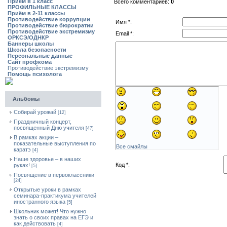
Приём в 1 класс
Всего комментариев:
0
ПРОФИЛЬНЫЕ КЛАССЫ
Приём в 2-11 классы
Противодействие коррупции
Имя *:
Противодействие бюрократии
Противодействие экстремизму
Email *:
ОРКСЭ/ОДНКР
Баннеры школы
Школа безопасности
Персональные данные
Сайт профкома
Противодействие экстремизму
Помощь психолога
Альбомы
Собирай урожай
[12]
Праздничный концерт,
посвященный Дню учителя
[47]
В рамках акции –
показательные выступления по
Все смайлы
каратэ
[4]
Наше здоровье – в наших
Код *:
руках!
[5]
Посвящение в первоклассники
[24]
Открытые уроки в рамках
семинара-практикума учителей
иностранного языка
[5]
Школьник может! Что нужно
знать о своих правах на ЕГЭ и
как действовать
[4]