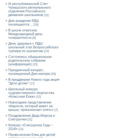
III республиканский Слет
Чувашского регионального
отделения Российского
движения школьников
[11]
Дню рождения РДШ
посвящается…
[19]
В школе отметили
Международный день
толерантности
[6]
День здоровья с РДШ:
школьный этап Всероссийского
турнира по шахматам
[12]
Состоялось общешкольное
родительское собрание
(конференция)
[15]
Праздничный концерт,
посвященный Дню матери
[29]
В преддверии Нового года акция
"Дети детям"
[17]
Школьный конкурс
художественного творчества
«Классная Ёлка»
[12]
Новогоднее представление
«Карлсон, который живет на
крыше, проказничает опять»
[7]
Поздравление Деда Мороза и
Снегурочки
[21]
Конкурс «Снегурочка Года –
2018»
[12]
Профсоюзная Елка для детей