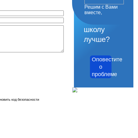
Решим с Вами
как
вместе,
сделать
школу
лучше?
Оповестите
о
проблеме