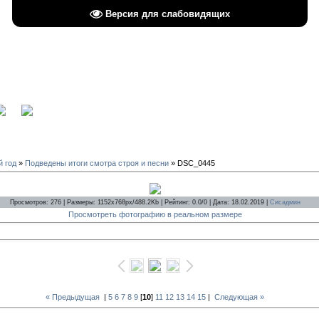
Версия для слабовидящих
вход
й год
»
Подведены итоги смотра строя и песни
» DSC_0445
Просмотров: 276 | Размеры: 1152x768px/488.2Kb | Рейтинг: 0.0/0 | Дата: 18.02.2019 |
Сисадмин
Просмотреть фотографию в реальном размере
« Предыдущая
|
5
6
7
8
9
[
10
]
11
12
13
14
15
|
Следующая »