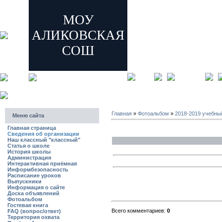
МОУ
АЛИКОВСКАЯ
СОШ
главная
регистрация
Главная
»
Фотоальбом
»
2018-2019 учебны
Меню сайта
Главная страница
Сведения об организации
Наш классный "классный"
Статья о школе
История школы
Администрация
Интерактивная приёмная
Информбезопасность
Расписание уроков
Выпускники
Информация о сайте
Доска объявлений
Фотоальбом
Гостевая книга
Всего комментариев:
0
FAQ (вопрос/ответ)
Территория охвата