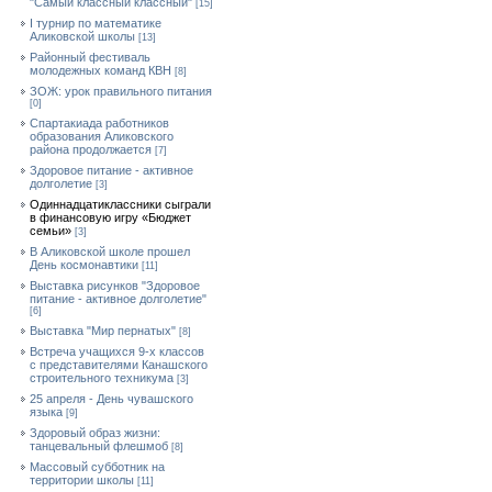
"Самый классный классный"
[15]
I турнир по математике
Аликовской школы
[13]
Районный фестиваль
молодежных команд КВН
[8]
ЗОЖ: урок правильного питания
[0]
Спартакиада работников
образования Аликовского
района продолжается
[7]
Здоровое питание - активное
долголетие
[3]
Одиннадцатиклассники сыграли
в финансовую игру «Бюджет
семьи»
[3]
В Аликовской школе прошел
День космонавтики
[11]
Выставка рисунков "Здоровое
питание - активное долголетие"
[6]
Выставка "Мир пернатых"
[8]
Встреча учащихся 9-х классов
с представителями Канашского
строительного техникума
[3]
25 апреля - День чувашского
языка
[9]
Здоровый образ жизни:
танцевальный флешмоб
[8]
Массовый субботник на
территории школы
[11]