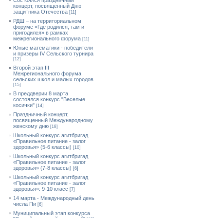
Состоялся праздничный
концерт, посвященный Дню
защитника Отечества
[11]
РДШ – на территориальном
форуме «Где родился, там и
пригодился» в рамках
межрегионального форума
[11]
Юные математики - победители
и призеры IV Сельского турнира
[12]
Второй этап III
Межрегионального форума
сельских школ и малых городов
[15]
В преддверии 8 марта
состоялся конкурс "Веселые
косички"
[14]
Праздничный концерт,
посвященный Международному
женскому дню
[18]
Школьный конкурс агитбригад
«Правильное питание - залог
здоровья» (5-6 классы)
[10]
Школьный конкурс агитбригад
«Правильное питание - залог
здоровья» (7-8 классы)
[6]
Школьный конкурс агитбригад
«Правильное питание - залог
здоровья»: 9-10 класс
[7]
14 марта - Международный день
числа Пи
[6]
Муниципальный этап конкурса