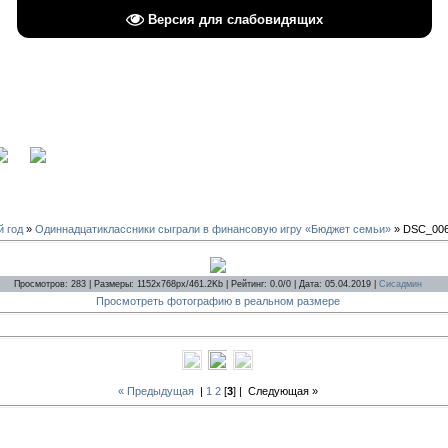
Версия для слабовидящих
вход
й год
»
Одиннадцатиклассники сыграли в финансовую игру «Бюджет семьи»
» DSC_00
Просмотров: 283 | Размеры: 1152x768px/461.2Kb | Рейтинг: 0.0/0 | Дата: 05.04.2019 |
Сисадмин
Просмотреть фотографию в реальном размере
« Предыдущая
|
1
2
[
3
] |
Следующая »