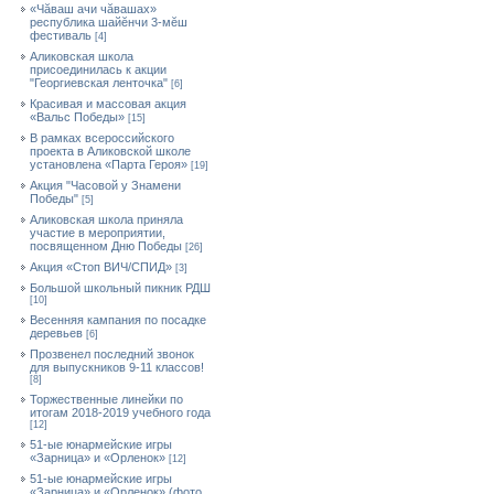
«Чăваш ачи чăвашах»
республика шайĕнчи 3-мĕш
фестиваль
[4]
Аликовская школа
присоединилась к акции
"Георгиевская ленточка"
[6]
Красивая и массовая акция
«Вальс Победы»
[15]
В рамках всероссийского
проекта в Аликовской школе
установлена «Парта Героя»
[19]
Акция "Часовой у Знамени
Победы"
[5]
Аликовская школа приняла
участие в мероприятии,
посвященном Дню Победы
[26]
Акция «Стоп ВИЧ/СПИД»
[3]
Большой школьный пикник РДШ
[10]
Весенняя кампания по посадке
деревьев
[6]
Прозвенел последний звонок
для выпускников 9-11 классов!
[8]
Торжественные линейки по
итогам 2018-2019 учебного года
[12]
51-ые юнармейские игры
«Зарница» и «Орленок»
[12]
51-ые юнармейские игры
«Зарница» и «Орленок» (фото