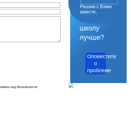
Решим с Вами
как
вместе,
сделать
школу
лучше?
Оповестите
о
проблеме