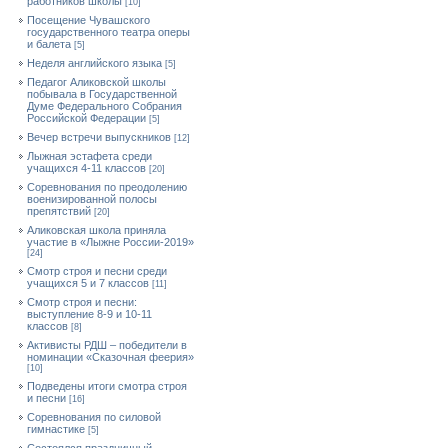
работников школы
[10]
Посещение Чувашского
государственного театра оперы
и балета
[5]
Неделя английского языка
[5]
Педагог Аликовской школы
побывала в Государственной
Думе Федерального Собрания
Российской Федерации
[5]
Вечер встречи выпускников
[12]
Лыжная эстафета среди
учащихся 4-11 классов
[20]
Cоревнования по преодолению
военизированной полосы
препятствий
[20]
Аликовская школа приняла
участие в «Лыжне России-2019»
[24]
Смотр строя и песни среди
учащихся 5 и 7 классов
[11]
Смотр строя и песни:
выступление 8-9 и 10-11
классов
[8]
Активисты РДШ – победители в
номинации «Сказочная феерия»
[10]
Подведены итоги смотра строя
и песни
[16]
Соревнования по силовой
гимнастике
[5]