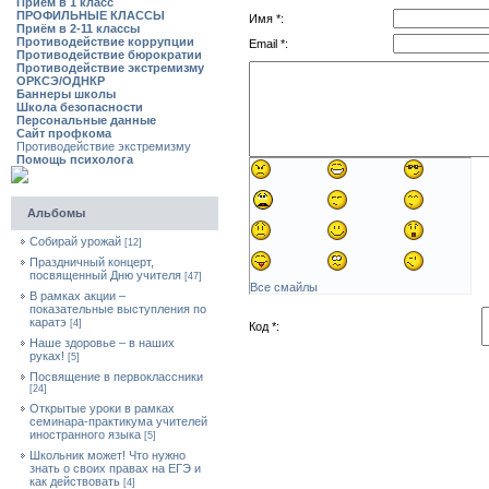
Приём в 1 класс
ПРОФИЛЬНЫЕ КЛАССЫ
Имя *:
Приём в 2-11 классы
Противодействие коррупции
Email *:
Противодействие бюрократии
Противодействие экстремизму
ОРКСЭ/ОДНКР
Баннеры школы
Школа безопасности
Персональные данные
Сайт профкома
Противодействие экстремизму
Помощь психолога
Альбомы
Собирай урожай
[12]
Праздничный концерт,
посвященный Дню учителя
[47]
Все смайлы
В рамках акции –
показательные выступления по
каратэ
[4]
Код *:
Наше здоровье – в наших
руках!
[5]
Посвящение в первоклассники
[24]
Открытые уроки в рамках
семинара-практикума учителей
иностранного языка
[5]
Школьник может! Что нужно
знать о своих правах на ЕГЭ и
как действовать
[4]