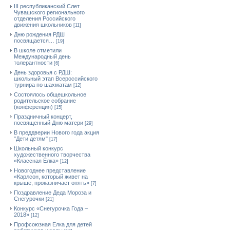
III республиканский Слет
Чувашского регионального
отделения Российского
движения школьников
[11]
Дню рождения РДШ
посвящается…
[19]
В школе отметили
Международный день
толерантности
[6]
День здоровья с РДШ:
школьный этап Всероссийского
турнира по шахматам
[12]
Состоялось общешкольное
родительское собрание
(конференция)
[15]
Праздничный концерт,
посвященный Дню матери
[29]
В преддверии Нового года акция
"Дети детям"
[17]
Школьный конкурс
художественного творчества
«Классная Ёлка»
[12]
Новогоднее представление
«Карлсон, который живет на
крыше, проказничает опять»
[7]
Поздравление Деда Мороза и
Снегурочки
[21]
Конкурс «Снегурочка Года –
2018»
[12]
Профсоюзная Елка для детей