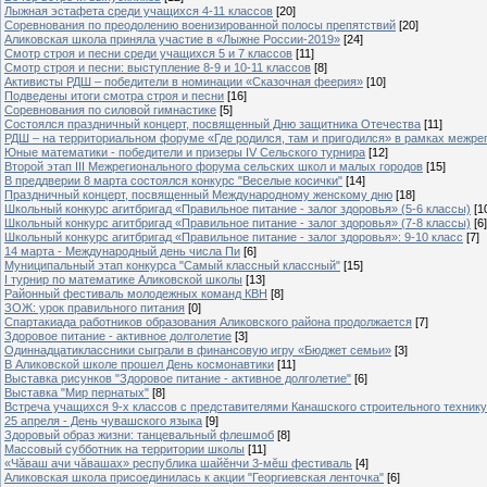
Лыжная эстафета среди учащихся 4-11 классов
[20]
Cоревнования по преодолению военизированной полосы препятствий
[20]
Аликовская школа приняла участие в «Лыжне России-2019»
[24]
Смотр строя и песни среди учащихся 5 и 7 классов
[11]
Смотр строя и песни: выступление 8-9 и 10-11 классов
[8]
Активисты РДШ – победители в номинации «Сказочная феерия»
[10]
Подведены итоги смотра строя и песни
[16]
Соревнования по силовой гимнастике
[5]
Состоялся праздничный концерт, посвященный Дню защитника Отечества
[11]
РДШ – на территориальном форуме «Где родился, там и пригодился» в рамках межр
Юные математики - победители и призеры IV Сельского турнира
[12]
Второй этап III Межрегионального форума сельских школ и малых городов
[15]
В преддверии 8 марта состоялся конкурс "Веселые косички"
[14]
Праздничный концерт, посвященный Международному женскому дню
[18]
Школьный конкурс агитбригад «Правильное питание - залог здоровья» (5-6 классы)
[1
Школьный конкурс агитбригад «Правильное питание - залог здоровья» (7-8 классы)
[6]
Школьный конкурс агитбригад «Правильное питание - залог здоровья»: 9-10 класс
[7]
14 марта - Международный день числа Пи
[6]
Муниципальный этап конкурса "Самый классный классный"
[15]
I турнир по математике Аликовской школы
[13]
Районный фестиваль молодежных команд КВН
[8]
ЗОЖ: урок правильного питания
[0]
Спартакиада работников образования Аликовского района продолжается
[7]
Здоровое питание - активное долголетие
[3]
Одиннадцатиклассники сыграли в финансовую игру «Бюджет семьи»
[3]
В Аликовской школе прошел День космонавтики
[11]
Выставка рисунков "Здоровое питание - активное долголетие"
[6]
Выставка "Мир пернатых"
[8]
Встреча учащихся 9-х классов с представителями Канашского строительного техник
25 апреля - День чувашского языка
[9]
Здоровый образ жизни: танцевальный флешмоб
[8]
Массовый субботник на территории школы
[11]
«Чăваш ачи чăвашах» республика шайĕнчи 3-мĕш фестиваль
[4]
Аликовская школа присоединилась к акции "Георгиевская ленточка"
[6]