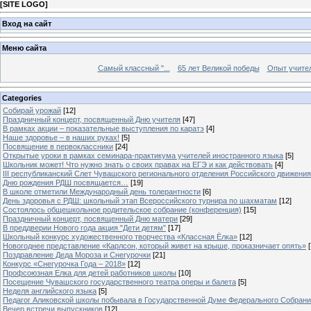
[
SITE LOGO
]
Вход на сайт
Меню сайта
Самый классный "...
65 лет Великой победы
Опыт учителе
Categories
Собирай урожай
[12]
Праздничный концерт, посвященный Дню учителя
[47]
В рамках акции – показательные выступления по каратэ
[4]
Наше здоровье – в наших руках!
[5]
Посвящение в первоклассники
[24]
Открытые уроки в рамках семинара-практикума учителей иностранного языка
[5]
Школьник может! Что нужно знать о своих правах на ЕГЭ и как действовать
[4]
III республиканский Слет Чувашского регионального отделения Российского движени
Дню рождения РДШ посвящается…
[19]
В школе отметили Международный день толерантности
[6]
День здоровья с РДШ: школьный этап Всероссийского турнира по шахматам
[12]
Состоялось общешкольное родительское собрание (конференция)
[15]
Праздничный концерт, посвященный Дню матери
[29]
В преддверии Нового года акция "Дети детям"
[17]
Школьный конкурс художественного творчества «Классная Ёлка»
[12]
Новогоднее представление «Карлсон, который живет на крыше, проказничает опять»
[
Поздравление Деда Мороза и Снегурочки
[21]
Конкурс «Снегурочка Года – 2018»
[12]
Профсоюзная Елка для детей работников школы
[10]
Посещение Чувашского государственного театра оперы и балета
[5]
Неделя английского языка
[5]
Педагог Аликовской школы побывала в Государственной Думе Федерального Собран
Вечер встречи выпускников
[12]