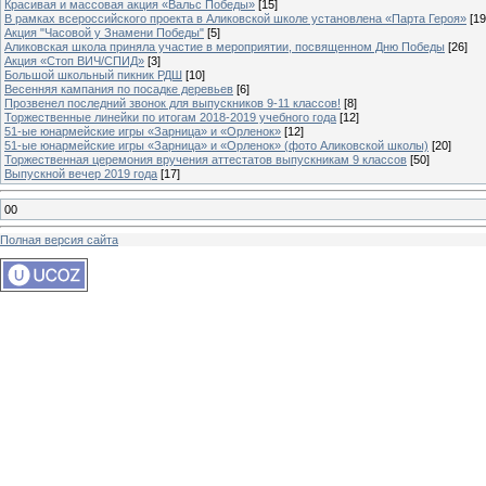
Красивая и массовая акция «Вальс Победы»
[15]
В рамках всероссийского проекта в Аликовской школе установлена «Парта Героя»
[19
Акция "Часовой у Знамени Победы"
[5]
Аликовская школа приняла участие в мероприятии, посвященном Дню Победы
[26]
Акция «Стоп ВИЧ/СПИД»
[3]
Большой школьный пикник РДШ
[10]
Весенняя кампания по посадке деревьев
[6]
Прозвенел последний звонок для выпускников 9-11 классов!
[8]
Торжественные линейки по итогам 2018-2019 учебного года
[12]
51-ые юнармейские игры «Зарница» и «Орленок»
[12]
51-ые юнармейские игры «Зарница» и «Орленок» (фото Аликовской школы)
[20]
Торжественная церемония вручения аттестатов выпускникам 9 классов
[50]
Выпускной вечер 2019 года
[17]
00
Полная версия сайта