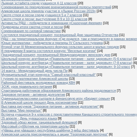
Лыжная эстафета среди учащихся 4-11 классов
[20]
Cоревнования по преодолению военизированной полосы препятствий
[20]
Аликовская школа приняла участие в «Лыжне России-2019»
[24]
Смотр строя и песни среди учащихся 5 и 7 классов
[11]
Смотр строя и песни: выступление 8-9 и 10-11 классов
[8]
Активисты РДШ – победители в номинации «Сказочная феерия»
[10]
Подведены итоги смотра строя и песни
[16]
Соревнования по силовой гимнастике
[5]
Состоялся праздничный концерт, посвященный Дню защитника Отечества
[11]
РДШ – на территориальном форуме «Где родился, там и пригодился» в рамках межр
Юные математики - победители и призеры IV Сельского турнира
[12]
Второй этап III Межрегионального форума сельских школ и малых городов
[15]
В преддверии 8 марта состоялся конкурс "Веселые косички"
[14]
Праздничный концерт, посвященный Международному женскому дню
[18]
Школьный конкурс агитбригад «Правильное питание - залог здоровья» (5-6 классы)
[1
Школьный конкурс агитбригад «Правильное питание - залог здоровья» (7-8 классы)
[6]
Школьный конкурс агитбригад «Правильное питание - залог здоровья»: 9-10 класс
[7]
14 марта - Международный день числа Пи
[6]
Муниципальный этап конкурса "Самый классный классный"
[15]
I турнир по математике Аликовской школы
[13]
Районный фестиваль молодежных команд КВН
[8]
ЗОЖ: урок правильного питания
[0]
Спартакиада работников образования Аликовского района продолжается
[7]
Здоровое питание - активное долголетие
[3]
Одиннадцатиклассники сыграли в финансовую игру «Бюджет семьи»
[3]
В Аликовской школе прошел День космонавтики
[11]
Выставка рисунков "Здоровое питание - активное долголетие"
[6]
Выставка "Мир пернатых"
[8]
Встреча учащихся 9-х классов с представителями Канашского строительного техник
25 апреля - День чувашского языка
[9]
Здоровый образ жизни: танцевальный флешмоб
[8]
Массовый субботник на территории школы
[11]
«Чăваш ачи чăвашах» республика шайĕнчи 3-мĕш фестиваль
[4]
Аликовская школа присоединилась к акции "Георгиевская ленточка"
[6]