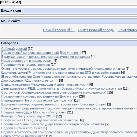
[
SITE LOGO
]
Вход на сайт
Меню сайта
Самый классный "...
65 лет Великой победы
Опыт учителе
Categories
Собирай урожай
[12]
Праздничный концерт, посвященный Дню учителя
[47]
В рамках акции – показательные выступления по каратэ
[4]
Наше здоровье – в наших руках!
[5]
Посвящение в первоклассники
[24]
Открытые уроки в рамках семинара-практикума учителей иностранного языка
[5]
Школьник может! Что нужно знать о своих правах на ЕГЭ и как действовать
[4]
III республиканский Слет Чувашского регионального отделения Российского движени
Дню рождения РДШ посвящается…
[19]
В школе отметили Международный день толерантности
[6]
День здоровья с РДШ: школьный этап Всероссийского турнира по шахматам
[12]
Состоялось общешкольное родительское собрание (конференция)
[15]
Праздничный концерт, посвященный Дню матери
[29]
В преддверии Нового года акция "Дети детям"
[17]
Школьный конкурс художественного творчества «Классная Ёлка»
[12]
Новогоднее представление «Карлсон, который живет на крыше, проказничает опять»
[
Поздравление Деда Мороза и Снегурочки
[21]
Конкурс «Снегурочка Года – 2018»
[12]
Профсоюзная Елка для детей работников школы
[10]
Посещение Чувашского государственного театра оперы и балета
[5]
Неделя английского языка
[5]
Педагог Аликовской школы побывала в Государственной Думе Федерального Собран
Вечер встречи выпускников
[12]