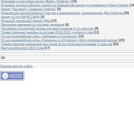
Красивая и массовая акция «Вальс Победы»
[15]
В рамках всероссийского проекта в Аликовской школе установлена «Парта Героя»
[19
Акция "Часовой у Знамени Победы"
[5]
Аликовская школа приняла участие в мероприятии, посвященном Дню Победы
[26]
Акция «Стоп ВИЧ/СПИД»
[3]
Большой школьный пикник РДШ
[10]
Весенняя кампания по посадке деревьев
[6]
Прозвенел последний звонок для выпускников 9-11 классов!
[8]
Торжественные линейки по итогам 2018-2019 учебного года
[12]
51-ые юнармейские игры «Зарница» и «Орленок»
[12]
51-ые юнармейские игры «Зарница» и «Орленок» (фото Аликовской школы)
[20]
Торжественная церемония вручения аттестатов выпускникам 9 классов
[50]
Выпускной вечер 2019 года
[17]
00
Полная версия сайта