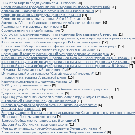
Лыжная эстафета среди учащихся 4-11 классов
[20]
Cоревнования по преодолению военизированной полосы препятствий
[20]
Аликовская школа приняла участие в «Лыжне России-2019»
[24]
Смотр строя и песни среди учащихся 5 и 7 классов
[11]
Смотр строя и песни: выступление 8-9 и 10-11 классов
[8]
Активисты РДШ – победители в номинации «Сказочная феерия»
[10]
Подведены итоги смотра строя и песни
[16]
Соревнования по силовой гимнастике
[5]
Состоялся праздничный концерт, посвященный Дню защитника Отечества
[11]
РДШ – на территориальном форуме «Где родился, там и пригодился» в рамках межр
Юные математики - победители и призеры IV Сельского турнира
[12]
Второй этап III Межрегионального форума сельских школ и малых городов
[15]
В преддверии 8 марта состоялся конкурс "Веселые косички"
[14]
Праздничный концерт, посвященный Международному женскому дню
[18]
Школьный конкурс агитбригад «Правильное питание - залог здоровья» (5-6 классы)
[1
Школьный конкурс агитбригад «Правильное питание - залог здоровья» (7-8 классы)
[6]
Школьный конкурс агитбригад «Правильное питание - залог здоровья»: 9-10 класс
[7]
14 марта - Международный день числа Пи
[6]
Муниципальный этап конкурса "Самый классный классный"
[15]
I турнир по математике Аликовской школы
[13]
Районный фестиваль молодежных команд КВН
[8]
ЗОЖ: урок правильного питания
[0]
Спартакиада работников образования Аликовского района продолжается
[7]
Здоровое питание - активное долголетие
[3]
Одиннадцатиклассники сыграли в финансовую игру «Бюджет семьи»
[3]
В Аликовской школе прошел День космонавтики
[11]
Выставка рисунков "Здоровое питание - активное долголетие"
[6]
Выставка "Мир пернатых"
[8]
Встреча учащихся 9-х классов с представителями Канашского строительного техник
25 апреля - День чувашского языка
[9]
Здоровый образ жизни: танцевальный флешмоб
[8]
Массовый субботник на территории школы
[11]
«Чăваш ачи чăвашах» республика шайĕнчи 3-мĕш фестиваль
[4]
Аликовская школа присоединилась к акции "Георгиевская ленточка"
[6]