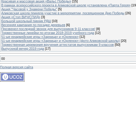
Красивая и массовая акция «Вальс Победы»
[15]
В рамках всероссийского проекта в Аликовской школе установлена «Парта Героя»
[19
Акция "Часовой у Знамени Победы"
[5]
Аликовская школа приняла участие в мероприятии, посвященном Дню Победы
[26]
Акция «Стоп ВИЧ/СПИД»
[3]
Большой школьный пикник РДШ
[10]
Весенняя кампания по посадке деревьев
[6]
Прозвенел последний звонок для выпускников 9-11 классов!
[8]
Торжественные линейки по итогам 2018-2019 учебного года
[12]
51-ые юнармейские игры «Зарница» и «Орленок»
[12]
51-ые юнармейские игры «Зарница» и «Орленок» (фото Аликовской школы)
[20]
Торжественная церемония вручения аттестатов выпускникам 9 классов
[50]
Выпускной вечер 2019 года
[17]
00
Полная версия сайта