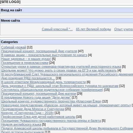
[
SITE LOGO
]
Вход на сайт
Меню сайта
Самый классный "...
65 лет Великой победы
Опыт учителе
Categories
Собирай урожай
[12]
Праздничный концерт, посвященный Дню учителя
[47]
В рамках акции – показательные выступления по каратэ
[4]
Наше здоровье – в наших руках!
[5]
Посвящение в первоклассники
[24]
Открытые уроки в рамках семинара-практикума учителей иностранного языка
[5]
Школьник может! Что нужно знать о своих правах на ЕГЭ и как действовать
[4]
III республиканский Слет Чувашского регионального отделения Российского движени
Дню рождения РДШ посвящается…
[19]
В школе отметили Международный день толерантности
[6]
День здоровья с РДШ: школьный этап Всероссийского турнира по шахматам
[12]
Состоялось общешкольное родительское собрание (конференция)
[15]
Праздничный концерт, посвященный Дню матери
[29]
В преддверии Нового года акция "Дети детям"
[17]
Школьный конкурс художественного творчества «Классная Ёлка»
[12]
Новогоднее представление «Карлсон, который живет на крыше, проказничает опять»
[
Поздравление Деда Мороза и Снегурочки
[21]
Конкурс «Снегурочка Года – 2018»
[12]
Профсоюзная Елка для детей работников школы
[10]
Посещение Чувашского государственного театра оперы и балета
[5]
Неделя английского языка
[5]
Педагог Аликовской школы побывала в Государственной Думе Федерального Собран
Вечер встречи выпускников
[12]