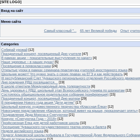
[
SITE LOGO
]
Вход на сайт
Меню сайта
Самый классный "...
65 лет Великой победы
Опыт учителе
Categories
Собирай урожай
[12]
Праздничный концерт, посвященный Дню учителя
[47]
В рамках акции – показательные выступления по каратэ
[4]
Наше здоровье – в наших руках!
[5]
Посвящение в первоклассники
[24]
Открытые уроки в рамках семинара-практикума учителей иностранного языка
[5]
Школьник может! Что нужно знать о своих правах на ЕГЭ и как действовать
[4]
III республиканский Слет Чувашского регионального отделения Российского движени
Дню рождения РДШ посвящается…
[19]
В школе отметили Международный день толерантности
[6]
День здоровья с РДШ: школьный этап Всероссийского турнира по шахматам
[12]
Состоялось общешкольное родительское собрание (конференция)
[15]
Праздничный концерт, посвященный Дню матери
[29]
В преддверии Нового года акция "Дети детям"
[17]
Школьный конкурс художественного творчества «Классная Ёлка»
[12]
Новогоднее представление «Карлсон, который живет на крыше, проказничает опять»
[
Поздравление Деда Мороза и Снегурочки
[21]
Конкурс «Снегурочка Года – 2018»
[12]
Профсоюзная Елка для детей работников школы
[10]
Посещение Чувашского государственного театра оперы и балета
[5]
Неделя английского языка
[5]
Педагог Аликовской школы побывала в Государственной Думе Федерального Собран
Вечер встречи выпускников
[12]