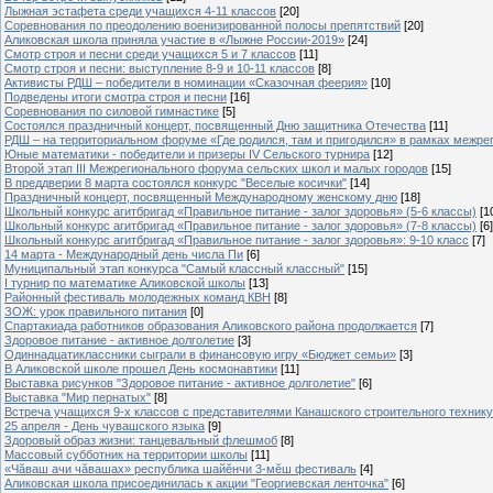
Лыжная эстафета среди учащихся 4-11 классов
[20]
Cоревнования по преодолению военизированной полосы препятствий
[20]
Аликовская школа приняла участие в «Лыжне России-2019»
[24]
Смотр строя и песни среди учащихся 5 и 7 классов
[11]
Смотр строя и песни: выступление 8-9 и 10-11 классов
[8]
Активисты РДШ – победители в номинации «Сказочная феерия»
[10]
Подведены итоги смотра строя и песни
[16]
Соревнования по силовой гимнастике
[5]
Состоялся праздничный концерт, посвященный Дню защитника Отечества
[11]
РДШ – на территориальном форуме «Где родился, там и пригодился» в рамках межр
Юные математики - победители и призеры IV Сельского турнира
[12]
Второй этап III Межрегионального форума сельских школ и малых городов
[15]
В преддверии 8 марта состоялся конкурс "Веселые косички"
[14]
Праздничный концерт, посвященный Международному женскому дню
[18]
Школьный конкурс агитбригад «Правильное питание - залог здоровья» (5-6 классы)
[1
Школьный конкурс агитбригад «Правильное питание - залог здоровья» (7-8 классы)
[6]
Школьный конкурс агитбригад «Правильное питание - залог здоровья»: 9-10 класс
[7]
14 марта - Международный день числа Пи
[6]
Муниципальный этап конкурса "Самый классный классный"
[15]
I турнир по математике Аликовской школы
[13]
Районный фестиваль молодежных команд КВН
[8]
ЗОЖ: урок правильного питания
[0]
Спартакиада работников образования Аликовского района продолжается
[7]
Здоровое питание - активное долголетие
[3]
Одиннадцатиклассники сыграли в финансовую игру «Бюджет семьи»
[3]
В Аликовской школе прошел День космонавтики
[11]
Выставка рисунков "Здоровое питание - активное долголетие"
[6]
Выставка "Мир пернатых"
[8]
Встреча учащихся 9-х классов с представителями Канашского строительного техник
25 апреля - День чувашского языка
[9]
Здоровый образ жизни: танцевальный флешмоб
[8]
Массовый субботник на территории школы
[11]
«Чăваш ачи чăвашах» республика шайĕнчи 3-мĕш фестиваль
[4]
Аликовская школа присоединилась к акции "Георгиевская ленточка"
[6]