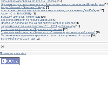
Красивая и массовая акция «Вальс Победы»
[15]
В рамках всероссийского проекта в Аликовской школе установлена «Парта Героя»
[19
Акция "Часовой у Знамени Победы"
[5]
Аликовская школа приняла участие в мероприятии, посвященном Дню Победы
[26]
Акция «Стоп ВИЧ/СПИД»
[3]
Большой школьный пикник РДШ
[10]
Весенняя кампания по посадке деревьев
[6]
Прозвенел последний звонок для выпускников 9-11 классов!
[8]
Торжественные линейки по итогам 2018-2019 учебного года
[12]
51-ые юнармейские игры «Зарница» и «Орленок»
[12]
51-ые юнармейские игры «Зарница» и «Орленок» (фото Аликовской школы)
[20]
Торжественная церемония вручения аттестатов выпускникам 9 классов
[50]
Выпускной вечер 2019 года
[17]
00
Полная версия сайта