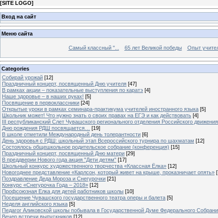
[
SITE LOGO
]
Вход на сайт
Меню сайта
Самый классный "...
65 лет Великой победы
Опыт учителе
Categories
Собирай урожай
[12]
Праздничный концерт, посвященный Дню учителя
[47]
В рамках акции – показательные выступления по каратэ
[4]
Наше здоровье – в наших руках!
[5]
Посвящение в первоклассники
[24]
Открытые уроки в рамках семинара-практикума учителей иностранного языка
[5]
Школьник может! Что нужно знать о своих правах на ЕГЭ и как действовать
[4]
III республиканский Слет Чувашского регионального отделения Российского движени
Дню рождения РДШ посвящается…
[19]
В школе отметили Международный день толерантности
[6]
День здоровья с РДШ: школьный этап Всероссийского турнира по шахматам
[12]
Состоялось общешкольное родительское собрание (конференция)
[15]
Праздничный концерт, посвященный Дню матери
[29]
В преддверии Нового года акция "Дети детям"
[17]
Школьный конкурс художественного творчества «Классная Ёлка»
[12]
Новогоднее представление «Карлсон, который живет на крыше, проказничает опять»
[
Поздравление Деда Мороза и Снегурочки
[21]
Конкурс «Снегурочка Года – 2018»
[12]
Профсоюзная Елка для детей работников школы
[10]
Посещение Чувашского государственного театра оперы и балета
[5]
Неделя английского языка
[5]
Педагог Аликовской школы побывала в Государственной Думе Федерального Собран
Вечер встречи выпускников
[12]