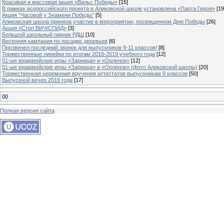
Красивая и массовая акция «Вальс Победы»
[15]
В рамках всероссийского проекта в Аликовской школе установлена «Парта Героя»
[19
Акция "Часовой у Знамени Победы"
[5]
Аликовская школа приняла участие в мероприятии, посвященном Дню Победы
[26]
Акция «Стоп ВИЧ/СПИД»
[3]
Большой школьный пикник РДШ
[10]
Весенняя кампания по посадке деревьев
[6]
Прозвенел последний звонок для выпускников 9-11 классов!
[8]
Торжественные линейки по итогам 2018-2019 учебного года
[12]
51-ые юнармейские игры «Зарница» и «Орленок»
[12]
51-ые юнармейские игры «Зарница» и «Орленок» (фото Аликовской школы)
[20]
Торжественная церемония вручения аттестатов выпускникам 9 классов
[50]
Выпускной вечер 2019 года
[17]
00
Полная версия сайта