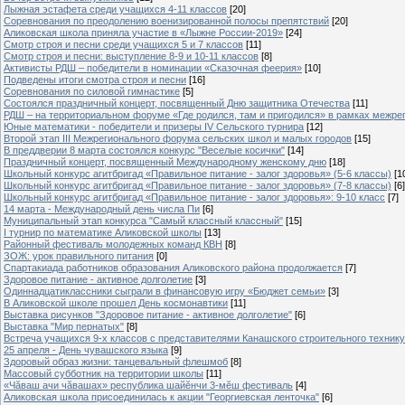
Лыжная эстафета среди учащихся 4-11 классов
[20]
Cоревнования по преодолению военизированной полосы препятствий
[20]
Аликовская школа приняла участие в «Лыжне России-2019»
[24]
Смотр строя и песни среди учащихся 5 и 7 классов
[11]
Смотр строя и песни: выступление 8-9 и 10-11 классов
[8]
Активисты РДШ – победители в номинации «Сказочная феерия»
[10]
Подведены итоги смотра строя и песни
[16]
Соревнования по силовой гимнастике
[5]
Состоялся праздничный концерт, посвященный Дню защитника Отечества
[11]
РДШ – на территориальном форуме «Где родился, там и пригодился» в рамках межр
Юные математики - победители и призеры IV Сельского турнира
[12]
Второй этап III Межрегионального форума сельских школ и малых городов
[15]
В преддверии 8 марта состоялся конкурс "Веселые косички"
[14]
Праздничный концерт, посвященный Международному женскому дню
[18]
Школьный конкурс агитбригад «Правильное питание - залог здоровья» (5-6 классы)
[1
Школьный конкурс агитбригад «Правильное питание - залог здоровья» (7-8 классы)
[6]
Школьный конкурс агитбригад «Правильное питание - залог здоровья»: 9-10 класс
[7]
14 марта - Международный день числа Пи
[6]
Муниципальный этап конкурса "Самый классный классный"
[15]
I турнир по математике Аликовской школы
[13]
Районный фестиваль молодежных команд КВН
[8]
ЗОЖ: урок правильного питания
[0]
Спартакиада работников образования Аликовского района продолжается
[7]
Здоровое питание - активное долголетие
[3]
Одиннадцатиклассники сыграли в финансовую игру «Бюджет семьи»
[3]
В Аликовской школе прошел День космонавтики
[11]
Выставка рисунков "Здоровое питание - активное долголетие"
[6]
Выставка "Мир пернатых"
[8]
Встреча учащихся 9-х классов с представителями Канашского строительного техник
25 апреля - День чувашского языка
[9]
Здоровый образ жизни: танцевальный флешмоб
[8]
Массовый субботник на территории школы
[11]
«Чăваш ачи чăвашах» республика шайĕнчи 3-мĕш фестиваль
[4]
Аликовская школа присоединилась к акции "Георгиевская ленточка"
[6]