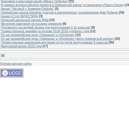
Красивая и массовая акция «Вальс Победы»
[15]
В рамках всероссийского проекта в Аликовской школе установлена «Парта Героя»
[19
Акция "Часовой у Знамени Победы"
[5]
Аликовская школа приняла участие в мероприятии, посвященном Дню Победы
[26]
Акция «Стоп ВИЧ/СПИД»
[3]
Большой школьный пикник РДШ
[10]
Весенняя кампания по посадке деревьев
[6]
Прозвенел последний звонок для выпускников 9-11 классов!
[8]
Торжественные линейки по итогам 2018-2019 учебного года
[12]
51-ые юнармейские игры «Зарница» и «Орленок»
[12]
51-ые юнармейские игры «Зарница» и «Орленок» (фото Аликовской школы)
[20]
Торжественная церемония вручения аттестатов выпускникам 9 классов
[50]
Выпускной вечер 2019 года
[17]
00
Полная версия сайта