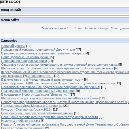
[
SITE LOGO
]
Вход на сайт
Меню сайта
Самый классный "...
65 лет Великой победы
Опыт учителе
Categories
Собирай урожай
[12]
Праздничный концерт, посвященный Дню учителя
[47]
В рамках акции – показательные выступления по каратэ
[4]
Наше здоровье – в наших руках!
[5]
Посвящение в первоклассники
[24]
Открытые уроки в рамках семинара-практикума учителей иностранного языка
[5]
Школьник может! Что нужно знать о своих правах на ЕГЭ и как действовать
[4]
III республиканский Слет Чувашского регионального отделения Российского движени
Дню рождения РДШ посвящается…
[19]
В школе отметили Международный день толерантности
[6]
День здоровья с РДШ: школьный этап Всероссийского турнира по шахматам
[12]
Состоялось общешкольное родительское собрание (конференция)
[15]
Праздничный концерт, посвященный Дню матери
[29]
В преддверии Нового года акция "Дети детям"
[17]
Школьный конкурс художественного творчества «Классная Ёлка»
[12]
Новогоднее представление «Карлсон, который живет на крыше, проказничает опять»
[
Поздравление Деда Мороза и Снегурочки
[21]
Конкурс «Снегурочка Года – 2018»
[12]
Профсоюзная Елка для детей работников школы
[10]
Посещение Чувашского государственного театра оперы и балета
[5]
Неделя английского языка
[5]
Педагог Аликовской школы побывала в Государственной Думе Федерального Собран
Вечер встречи выпускников
[12]