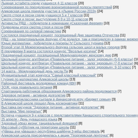
Лыжная эстафета среди учащихся 4-11 классов
[20]
Cоревнования по преодолению военизированной полосы препятствий
[20]
Аликовская школа приняла участие в «Лыжне России-2019»
[24]
Смотр строя и песни среди учащихся 5 и 7 классов
[11]
Смотр строя и песни: выступление 8-9 и 10-11 классов
[8]
Активисты РДШ – победители в номинации «Сказочная феерия»
[10]
Подведены итоги смотра строя и песни
[16]
Соревнования по силовой гимнастике
[5]
Состоялся праздничный концерт, посвященный Дню защитника Отечества
[11]
РДШ – на территориальном форуме «Где родился, там и пригодился» в рамках межр
Юные математики - победители и призеры IV Сельского турнира
[12]
Второй этап III Межрегионального форума сельских школ и малых городов
[15]
В преддверии 8 марта состоялся конкурс "Веселые косички"
[14]
Праздничный концерт, посвященный Международному женскому дню
[18]
Школьный конкурс агитбригад «Правильное питание - залог здоровья» (5-6 классы)
[1
Школьный конкурс агитбригад «Правильное питание - залог здоровья» (7-8 классы)
[6]
Школьный конкурс агитбригад «Правильное питание - залог здоровья»: 9-10 класс
[7]
14 марта - Международный день числа Пи
[6]
Муниципальный этап конкурса "Самый классный классный"
[15]
I турнир по математике Аликовской школы
[13]
Районный фестиваль молодежных команд КВН
[8]
ЗОЖ: урок правильного питания
[0]
Спартакиада работников образования Аликовского района продолжается
[7]
Здоровое питание - активное долголетие
[3]
Одиннадцатиклассники сыграли в финансовую игру «Бюджет семьи»
[3]
В Аликовской школе прошел День космонавтики
[11]
Выставка рисунков "Здоровое питание - активное долголетие"
[6]
Выставка "Мир пернатых"
[8]
Встреча учащихся 9-х классов с представителями Канашского строительного техник
25 апреля - День чувашского языка
[9]
Здоровый образ жизни: танцевальный флешмоб
[8]
Массовый субботник на территории школы
[11]
«Чăваш ачи чăвашах» республика шайĕнчи 3-мĕш фестиваль
[4]
Аликовская школа присоединилась к акции "Георгиевская ленточка"
[6]