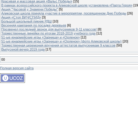
Красивая и массовая акция «Вальс Победы»
[15]
В рамках всероссийского проекта в Аликовской школе установлена «Парта Героя»
[19
Акция "Часовой у Знамени Победы"
[5]
Аликовская школа приняла участие в мероприятии, посвященном Дню Победы
[26]
Акция «Стоп ВИЧ/СПИД»
[3]
Большой школьный пикник РДШ
[10]
Весенняя кампания по посадке деревьев
[6]
Прозвенел последний звонок для выпускников 9-11 классов!
[8]
Торжественные линейки по итогам 2018-2019 учебного года
[12]
51-ые юнармейские игры «Зарница» и «Орленок»
[12]
51-ые юнармейские игры «Зарница» и «Орленок» (фото Аликовской школы)
[20]
Торжественная церемония вручения аттестатов выпускникам 9 классов
[50]
Выпускной вечер 2019 года
[17]
00
Полная версия сайта