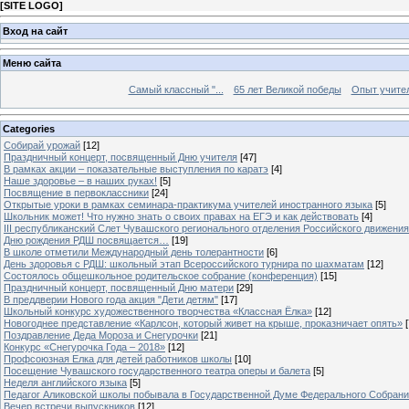
[
SITE LOGO
]
Вход на сайт
Меню сайта
Самый классный "...
65 лет Великой победы
Опыт учителе
Categories
Собирай урожай
[12]
Праздничный концерт, посвященный Дню учителя
[47]
В рамках акции – показательные выступления по каратэ
[4]
Наше здоровье – в наших руках!
[5]
Посвящение в первоклассники
[24]
Открытые уроки в рамках семинара-практикума учителей иностранного языка
[5]
Школьник может! Что нужно знать о своих правах на ЕГЭ и как действовать
[4]
III республиканский Слет Чувашского регионального отделения Российского движени
Дню рождения РДШ посвящается…
[19]
В школе отметили Международный день толерантности
[6]
День здоровья с РДШ: школьный этап Всероссийского турнира по шахматам
[12]
Состоялось общешкольное родительское собрание (конференция)
[15]
Праздничный концерт, посвященный Дню матери
[29]
В преддверии Нового года акция "Дети детям"
[17]
Школьный конкурс художественного творчества «Классная Ёлка»
[12]
Новогоднее представление «Карлсон, который живет на крыше, проказничает опять»
[
Поздравление Деда Мороза и Снегурочки
[21]
Конкурс «Снегурочка Года – 2018»
[12]
Профсоюзная Елка для детей работников школы
[10]
Посещение Чувашского государственного театра оперы и балета
[5]
Неделя английского языка
[5]
Педагог Аликовской школы побывала в Государственной Думе Федерального Собран
Вечер встречи выпускников
[12]