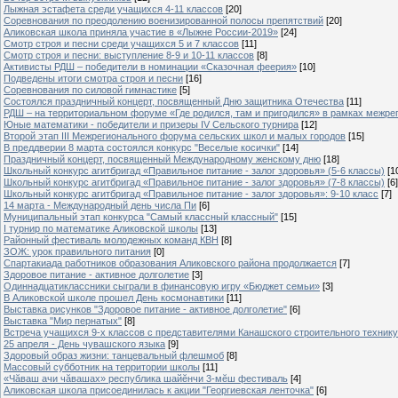
Лыжная эстафета среди учащихся 4-11 классов
[20]
Cоревнования по преодолению военизированной полосы препятствий
[20]
Аликовская школа приняла участие в «Лыжне России-2019»
[24]
Смотр строя и песни среди учащихся 5 и 7 классов
[11]
Смотр строя и песни: выступление 8-9 и 10-11 классов
[8]
Активисты РДШ – победители в номинации «Сказочная феерия»
[10]
Подведены итоги смотра строя и песни
[16]
Соревнования по силовой гимнастике
[5]
Состоялся праздничный концерт, посвященный Дню защитника Отечества
[11]
РДШ – на территориальном форуме «Где родился, там и пригодился» в рамках межр
Юные математики - победители и призеры IV Сельского турнира
[12]
Второй этап III Межрегионального форума сельских школ и малых городов
[15]
В преддверии 8 марта состоялся конкурс "Веселые косички"
[14]
Праздничный концерт, посвященный Международному женскому дню
[18]
Школьный конкурс агитбригад «Правильное питание - залог здоровья» (5-6 классы)
[1
Школьный конкурс агитбригад «Правильное питание - залог здоровья» (7-8 классы)
[6]
Школьный конкурс агитбригад «Правильное питание - залог здоровья»: 9-10 класс
[7]
14 марта - Международный день числа Пи
[6]
Муниципальный этап конкурса "Самый классный классный"
[15]
I турнир по математике Аликовской школы
[13]
Районный фестиваль молодежных команд КВН
[8]
ЗОЖ: урок правильного питания
[0]
Спартакиада работников образования Аликовского района продолжается
[7]
Здоровое питание - активное долголетие
[3]
Одиннадцатиклассники сыграли в финансовую игру «Бюджет семьи»
[3]
В Аликовской школе прошел День космонавтики
[11]
Выставка рисунков "Здоровое питание - активное долголетие"
[6]
Выставка "Мир пернатых"
[8]
Встреча учащихся 9-х классов с представителями Канашского строительного техник
25 апреля - День чувашского языка
[9]
Здоровый образ жизни: танцевальный флешмоб
[8]
Массовый субботник на территории школы
[11]
«Чăваш ачи чăвашах» республика шайĕнчи 3-мĕш фестиваль
[4]
Аликовская школа присоединилась к акции "Георгиевская ленточка"
[6]