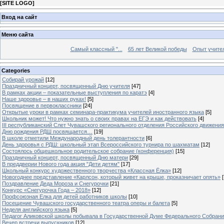
[
SITE LOGO
]
Вход на сайт
Меню сайта
Самый классный "...
65 лет Великой победы
Опыт учителе
Categories
Собирай урожай
[12]
Праздничный концерт, посвященный Дню учителя
[47]
В рамках акции – показательные выступления по каратэ
[4]
Наше здоровье – в наших руках!
[5]
Посвящение в первоклассники
[24]
Открытые уроки в рамках семинара-практикума учителей иностранного языка
[5]
Школьник может! Что нужно знать о своих правах на ЕГЭ и как действовать
[4]
III республиканский Слет Чувашского регионального отделения Российского движени
Дню рождения РДШ посвящается…
[19]
В школе отметили Международный день толерантности
[6]
День здоровья с РДШ: школьный этап Всероссийского турнира по шахматам
[12]
Состоялось общешкольное родительское собрание (конференция)
[15]
Праздничный концерт, посвященный Дню матери
[29]
В преддверии Нового года акция "Дети детям"
[17]
Школьный конкурс художественного творчества «Классная Ёлка»
[12]
Новогоднее представление «Карлсон, который живет на крыше, проказничает опять»
[
Поздравление Деда Мороза и Снегурочки
[21]
Конкурс «Снегурочка Года – 2018»
[12]
Профсоюзная Елка для детей работников школы
[10]
Посещение Чувашского государственного театра оперы и балета
[5]
Неделя английского языка
[5]
Педагог Аликовской школы побывала в Государственной Думе Федерального Собран
Вечер встречи выпускников
[12]