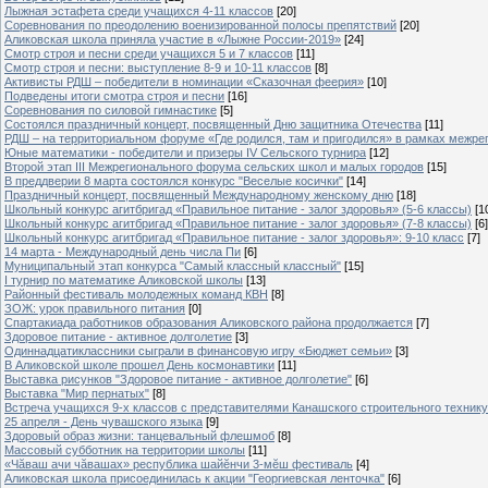
Лыжная эстафета среди учащихся 4-11 классов
[20]
Cоревнования по преодолению военизированной полосы препятствий
[20]
Аликовская школа приняла участие в «Лыжне России-2019»
[24]
Смотр строя и песни среди учащихся 5 и 7 классов
[11]
Смотр строя и песни: выступление 8-9 и 10-11 классов
[8]
Активисты РДШ – победители в номинации «Сказочная феерия»
[10]
Подведены итоги смотра строя и песни
[16]
Соревнования по силовой гимнастике
[5]
Состоялся праздничный концерт, посвященный Дню защитника Отечества
[11]
РДШ – на территориальном форуме «Где родился, там и пригодился» в рамках межр
Юные математики - победители и призеры IV Сельского турнира
[12]
Второй этап III Межрегионального форума сельских школ и малых городов
[15]
В преддверии 8 марта состоялся конкурс "Веселые косички"
[14]
Праздничный концерт, посвященный Международному женскому дню
[18]
Школьный конкурс агитбригад «Правильное питание - залог здоровья» (5-6 классы)
[1
Школьный конкурс агитбригад «Правильное питание - залог здоровья» (7-8 классы)
[6]
Школьный конкурс агитбригад «Правильное питание - залог здоровья»: 9-10 класс
[7]
14 марта - Международный день числа Пи
[6]
Муниципальный этап конкурса "Самый классный классный"
[15]
I турнир по математике Аликовской школы
[13]
Районный фестиваль молодежных команд КВН
[8]
ЗОЖ: урок правильного питания
[0]
Спартакиада работников образования Аликовского района продолжается
[7]
Здоровое питание - активное долголетие
[3]
Одиннадцатиклассники сыграли в финансовую игру «Бюджет семьи»
[3]
В Аликовской школе прошел День космонавтики
[11]
Выставка рисунков "Здоровое питание - активное долголетие"
[6]
Выставка "Мир пернатых"
[8]
Встреча учащихся 9-х классов с представителями Канашского строительного техник
25 апреля - День чувашского языка
[9]
Здоровый образ жизни: танцевальный флешмоб
[8]
Массовый субботник на территории школы
[11]
«Чăваш ачи чăвашах» республика шайĕнчи 3-мĕш фестиваль
[4]
Аликовская школа присоединилась к акции "Георгиевская ленточка"
[6]