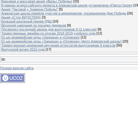
Красивая и массовая акция «Вальс Победы»
[15]
В рамках всероссийского проекта в Аликовской школе установлена «Парта Героя»
[19
Акция "Часовой у Знамени Победы"
[5]
Аликовская школа приняла участие в мероприятии, посвященном Дню Победы
[26]
Акция «Стоп ВИЧ/СПИД»
[3]
Большой школьный пикник РДШ
[10]
Весенняя кампания по посадке деревьев
[6]
Прозвенел последний звонок для выпускников 9-11 классов!
[8]
Торжественные линейки по итогам 2018-2019 учебного года
[12]
51-ые юнармейские игры «Зарница» и «Орленок»
[12]
51-ые юнармейские игры «Зарница» и «Орленок» (фото Аликовской школы)
[20]
Торжественная церемония вручения аттестатов выпускникам 9 классов
[50]
Выпускной вечер 2019 года
[17]
00
Полная версия сайта