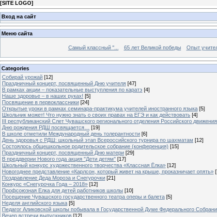
[
SITE LOGO
]
Вход на сайт
Меню сайта
Самый классный "...
65 лет Великой победы
Опыт учителе
Categories
Собирай урожай
[12]
Праздничный концерт, посвященный Дню учителя
[47]
В рамках акции – показательные выступления по каратэ
[4]
Наше здоровье – в наших руках!
[5]
Посвящение в первоклассники
[24]
Открытые уроки в рамках семинара-практикума учителей иностранного языка
[5]
Школьник может! Что нужно знать о своих правах на ЕГЭ и как действовать
[4]
III республиканский Слет Чувашского регионального отделения Российского движени
Дню рождения РДШ посвящается…
[19]
В школе отметили Международный день толерантности
[6]
День здоровья с РДШ: школьный этап Всероссийского турнира по шахматам
[12]
Состоялось общешкольное родительское собрание (конференция)
[15]
Праздничный концерт, посвященный Дню матери
[29]
В преддверии Нового года акция "Дети детям"
[17]
Школьный конкурс художественного творчества «Классная Ёлка»
[12]
Новогоднее представление «Карлсон, который живет на крыше, проказничает опять»
[
Поздравление Деда Мороза и Снегурочки
[21]
Конкурс «Снегурочка Года – 2018»
[12]
Профсоюзная Елка для детей работников школы
[10]
Посещение Чувашского государственного театра оперы и балета
[5]
Неделя английского языка
[5]
Педагог Аликовской школы побывала в Государственной Думе Федерального Собран
Вечер встречи выпускников
[12]