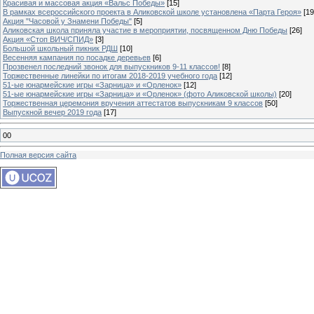
Красивая и массовая акция «Вальс Победы»
[15]
В рамках всероссийского проекта в Аликовской школе установлена «Парта Героя»
[19
Акция "Часовой у Знамени Победы"
[5]
Аликовская школа приняла участие в мероприятии, посвященном Дню Победы
[26]
Акция «Стоп ВИЧ/СПИД»
[3]
Большой школьный пикник РДШ
[10]
Весенняя кампания по посадке деревьев
[6]
Прозвенел последний звонок для выпускников 9-11 классов!
[8]
Торжественные линейки по итогам 2018-2019 учебного года
[12]
51-ые юнармейские игры «Зарница» и «Орленок»
[12]
51-ые юнармейские игры «Зарница» и «Орленок» (фото Аликовской школы)
[20]
Торжественная церемония вручения аттестатов выпускникам 9 классов
[50]
Выпускной вечер 2019 года
[17]
00
Полная версия сайта