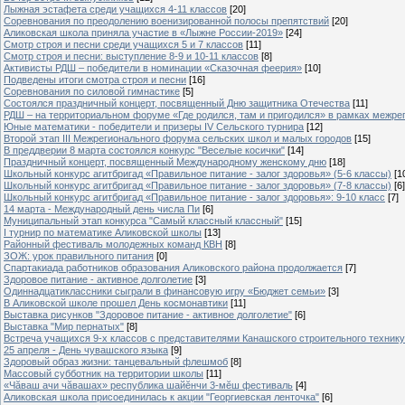
Лыжная эстафета среди учащихся 4-11 классов
[20]
Cоревнования по преодолению военизированной полосы препятствий
[20]
Аликовская школа приняла участие в «Лыжне России-2019»
[24]
Смотр строя и песни среди учащихся 5 и 7 классов
[11]
Смотр строя и песни: выступление 8-9 и 10-11 классов
[8]
Активисты РДШ – победители в номинации «Сказочная феерия»
[10]
Подведены итоги смотра строя и песни
[16]
Соревнования по силовой гимнастике
[5]
Состоялся праздничный концерт, посвященный Дню защитника Отечества
[11]
РДШ – на территориальном форуме «Где родился, там и пригодился» в рамках межр
Юные математики - победители и призеры IV Сельского турнира
[12]
Второй этап III Межрегионального форума сельских школ и малых городов
[15]
В преддверии 8 марта состоялся конкурс "Веселые косички"
[14]
Праздничный концерт, посвященный Международному женскому дню
[18]
Школьный конкурс агитбригад «Правильное питание - залог здоровья» (5-6 классы)
[1
Школьный конкурс агитбригад «Правильное питание - залог здоровья» (7-8 классы)
[6]
Школьный конкурс агитбригад «Правильное питание - залог здоровья»: 9-10 класс
[7]
14 марта - Международный день числа Пи
[6]
Муниципальный этап конкурса "Самый классный классный"
[15]
I турнир по математике Аликовской школы
[13]
Районный фестиваль молодежных команд КВН
[8]
ЗОЖ: урок правильного питания
[0]
Спартакиада работников образования Аликовского района продолжается
[7]
Здоровое питание - активное долголетие
[3]
Одиннадцатиклассники сыграли в финансовую игру «Бюджет семьи»
[3]
В Аликовской школе прошел День космонавтики
[11]
Выставка рисунков "Здоровое питание - активное долголетие"
[6]
Выставка "Мир пернатых"
[8]
Встреча учащихся 9-х классов с представителями Канашского строительного техник
25 апреля - День чувашского языка
[9]
Здоровый образ жизни: танцевальный флешмоб
[8]
Массовый субботник на территории школы
[11]
«Чăваш ачи чăвашах» республика шайĕнчи 3-мĕш фестиваль
[4]
Аликовская школа присоединилась к акции "Георгиевская ленточка"
[6]