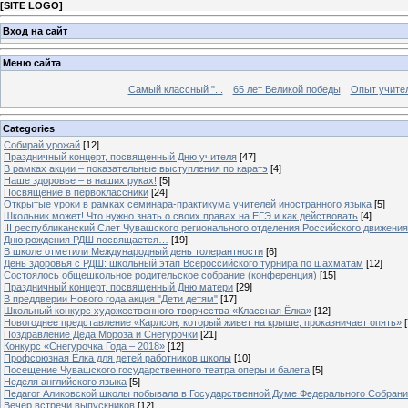
[
SITE LOGO
]
Вход на сайт
Меню сайта
Самый классный "...
65 лет Великой победы
Опыт учителе
Categories
Собирай урожай
[12]
Праздничный концерт, посвященный Дню учителя
[47]
В рамках акции – показательные выступления по каратэ
[4]
Наше здоровье – в наших руках!
[5]
Посвящение в первоклассники
[24]
Открытые уроки в рамках семинара-практикума учителей иностранного языка
[5]
Школьник может! Что нужно знать о своих правах на ЕГЭ и как действовать
[4]
III республиканский Слет Чувашского регионального отделения Российского движени
Дню рождения РДШ посвящается…
[19]
В школе отметили Международный день толерантности
[6]
День здоровья с РДШ: школьный этап Всероссийского турнира по шахматам
[12]
Состоялось общешкольное родительское собрание (конференция)
[15]
Праздничный концерт, посвященный Дню матери
[29]
В преддверии Нового года акция "Дети детям"
[17]
Школьный конкурс художественного творчества «Классная Ёлка»
[12]
Новогоднее представление «Карлсон, который живет на крыше, проказничает опять»
[
Поздравление Деда Мороза и Снегурочки
[21]
Конкурс «Снегурочка Года – 2018»
[12]
Профсоюзная Елка для детей работников школы
[10]
Посещение Чувашского государственного театра оперы и балета
[5]
Неделя английского языка
[5]
Педагог Аликовской школы побывала в Государственной Думе Федерального Собран
Вечер встречи выпускников
[12]