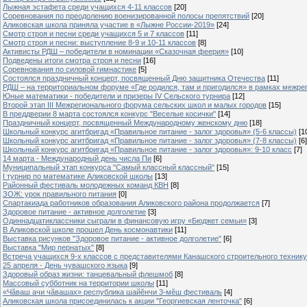
Лыжная эстафета среди учащихся 4-11 классов
[20]
Cоревнования по преодолению военизированной полосы препятствий
[20]
Аликовская школа приняла участие в «Лыжне России-2019»
[24]
Смотр строя и песни среди учащихся 5 и 7 классов
[11]
Смотр строя и песни: выступление 8-9 и 10-11 классов
[8]
Активисты РДШ – победители в номинации «Сказочная феерия»
[10]
Подведены итоги смотра строя и песни
[16]
Соревнования по силовой гимнастике
[5]
Состоялся праздничный концерт, посвященный Дню защитника Отечества
[11]
РДШ – на территориальном форуме «Где родился, там и пригодился» в рамках межр
Юные математики - победители и призеры IV Сельского турнира
[12]
Второй этап III Межрегионального форума сельских школ и малых городов
[15]
В преддверии 8 марта состоялся конкурс "Веселые косички"
[14]
Праздничный концерт, посвященный Международному женскому дню
[18]
Школьный конкурс агитбригад «Правильное питание - залог здоровья» (5-6 классы)
[1
Школьный конкурс агитбригад «Правильное питание - залог здоровья» (7-8 классы)
[6]
Школьный конкурс агитбригад «Правильное питание - залог здоровья»: 9-10 класс
[7]
14 марта - Международный день числа Пи
[6]
Муниципальный этап конкурса "Самый классный классный"
[15]
I турнир по математике Аликовской школы
[13]
Районный фестиваль молодежных команд КВН
[8]
ЗОЖ: урок правильного питания
[0]
Спартакиада работников образования Аликовского района продолжается
[7]
Здоровое питание - активное долголетие
[3]
Одиннадцатиклассники сыграли в финансовую игру «Бюджет семьи»
[3]
В Аликовской школе прошел День космонавтики
[11]
Выставка рисунков "Здоровое питание - активное долголетие"
[6]
Выставка "Мир пернатых"
[8]
Встреча учащихся 9-х классов с представителями Канашского строительного техник
25 апреля - День чувашского языка
[9]
Здоровый образ жизни: танцевальный флешмоб
[8]
Массовый субботник на территории школы
[11]
«Чăваш ачи чăвашах» республика шайĕнчи 3-мĕш фестиваль
[4]
Аликовская школа присоединилась к акции "Георгиевская ленточка"
[6]