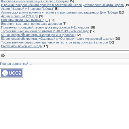
Красивая и массовая акция «Вальс Победы»
[15]
В рамках всероссийского проекта в Аликовской школе установлена «Парта Героя»
[19
Акция "Часовой у Знамени Победы"
[5]
Аликовская школа приняла участие в мероприятии, посвященном Дню Победы
[26]
Акция «Стоп ВИЧ/СПИД»
[3]
Большой школьный пикник РДШ
[10]
Весенняя кампания по посадке деревьев
[6]
Прозвенел последний звонок для выпускников 9-11 классов!
[8]
Торжественные линейки по итогам 2018-2019 учебного года
[12]
51-ые юнармейские игры «Зарница» и «Орленок»
[12]
51-ые юнармейские игры «Зарница» и «Орленок» (фото Аликовской школы)
[20]
Торжественная церемония вручения аттестатов выпускникам 9 классов
[50]
Выпускной вечер 2019 года
[17]
00
Полная версия сайта