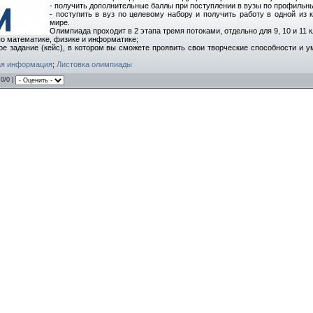
- получить дополнительные баллы при поступлении в вузы по профильн
- поступить в вуз по целевому набору и получить работу в одной из
мире.
Олимпиада проходит в 2 этапа тремя потоками, отдельно для 9, 10 и 11 
я по математике, физике и информатике;
сное задание (кейс), в котором вы сможете проявить свои творческие способности и 
ая информация
;
Листовка олимпиады
.0/0 |