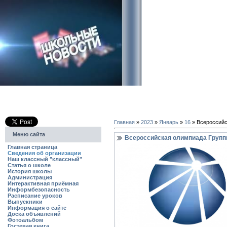
Главная
»
2023
»
Январь
»
16
» Всероссийс
Меню сайта
Всероссийская олимпиада Групп
Главная страница
Сведения об организации
Наш классный "классный"
Статья о школе
История школы
Администрация
Интерактивная приёмная
Информбезопасность
Расписание уроков
Выпускники
Информация о сайте
Доска объявлений
Фотоальбом
Гостевая книга