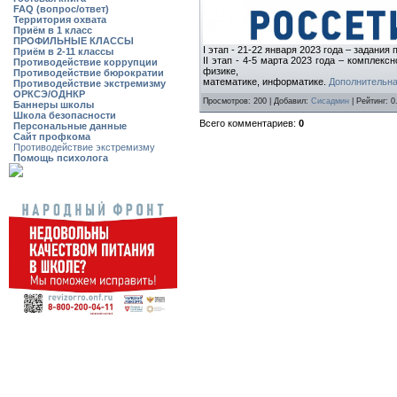
FAQ (вопрос/ответ)
Территория охвата
Приём в 1 класс
ПРОФИЛЬНЫЕ КЛАССЫ
I этап - 21-22 января 2023 года – задани
Приём в 2-11 классы
II этап - 4-5 марта 2023 года – комплек
Противодействие коррупции
физике,
Противодействие бюрократии
математике, информатике.
Дополнительн
Противодействие экстремизму
ОРКСЭ/ОДНКР
Просмотров: 200 | Добавил:
Сисадмин
| Рейтинг: 0
Баннеры школы
Школа безопасности
Всего комментариев:
0
Персональные данные
Сайт профкома
Противодействие экстремизму
Помощь психолога