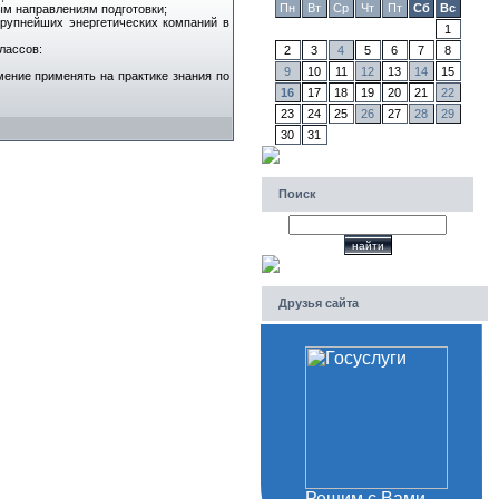
Пн
Вт
Ср
Чт
Пт
Сб
Вс
ым направлениям подготовки;
 крупнейших энергетических компаний в
1
классов:
2
3
4
5
6
7
8
9
10
11
12
13
14
15
умение применять на практике знания по
16
17
18
19
20
21
22
23
24
25
26
27
28
29
30
31
Поиск
Друзья сайта
Решим с Вами