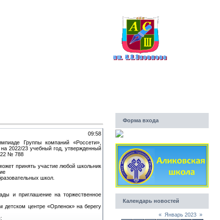
КОЛА
ВЛЕВА
4г.
Форма входа
09:58
пиаде Группы компаний «Россети»,
на 2022/23 учебный год, утвержденный
022 № 788
 может принять участие любой школьник
ние
бразовательных школ.
ады и приглашение на торжественное
Календарь новостей
ом детском центре «Орленок» на берегу
«
Январь 2023
»
;