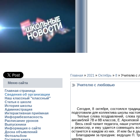
Главная
»
2021
»
Октябрь
»
8
» Учителю с 
Меню сайта
Учителю с любовью
Главная страница
Сведения об организации
Наш классный "классный"
Статья о школе
История школы
Сегодня, 8 октября, состоялся традици
Администрация
подготовили для коллектива школы насто
Интерактивная приёмная
Теплые слова поздравлений, слова призн
Информбезопасность
ансамблей 7В и 8В классов, Е. Архиповой 
Расписание уроков
Весь свой талант педагога, наши учителя
Выпускники
и режиссер, и ему удается совмещать все 
Информация о сайте
останется в каждом из них. И кем бы в д
Доска объявлений
Благодарим за праздник: ведущих П. Три
Фотоальбом
школы.
Гостевая книга