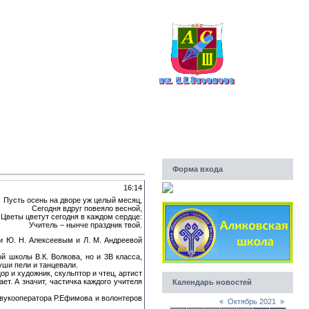
КОЛА
ВЛЕВА
4г.
Форма входа
16:14
Пусть осень на дворе уж целый месяц,
Сегодня вдруг повеяло весной,
Цветы цветут сегодня в каждом сердце:
Учитель – нынче праздник твой.
и Ю. Н. Алексеевым и Л. М. Андреевой
 школы В.К. Волкова, но и 3В класса,
уши пели и танцевали.
р и художник, скульптор и чтец, артист
ет. А значит, частичка каждого учителя
Календарь новостей
звукооператора Р.Ефимова и волонтеров
«
Октябрь 2021
»