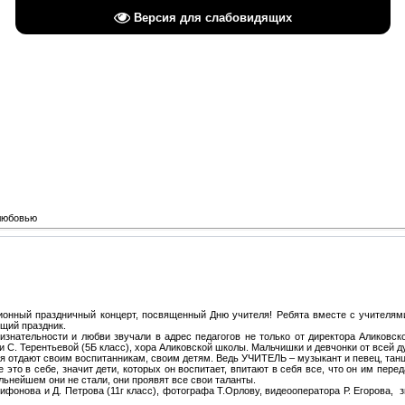
Версия для слабовидящих
АЛИКОВСКАЯ Ш
ИМЕНИ И. Я. ЯКО
Основана в 185
любовью
онный праздничный концерт, посвященный Дню учителя! Ребята вместе с учителям
ящий праздник.
ательности и любви звучали в адрес педагогов не только от директора Аликовской
и С. Терентьевой (5Б класс), хора Аликовской школы. Мальчишки и девчонки от всей д
 отдают своим воспитанникам, своим детям. Ведь УЧИТЕЛЬ – музыкант и певец, танцо
это в себе, значит дети, которых он воспитает, впитают в себя все, что он им переда
альнейшем они не стали, они проявят все свои таланты.
фонова и Д. Петрова (11г класс), фотографа Т.Орлову, видеооператора Р. Егорова, 