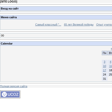
[
SITE LOGO
]
Вход на сайт
Меню сайта
Самый классный "...
65 лет Великой победы
Опыт учителе
00
Calendar
Пн
Вт
3
4
10
11
17
18
24
25
31
Полная версия сайта