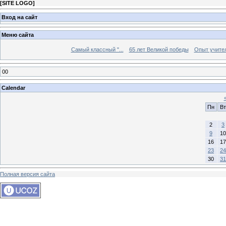
[
SITE LOGO
]
Вход на сайт
Меню сайта
Самый классный "...
65 лет Великой победы
Опыт учителе
00
Calendar
Пн
Вт
2
3
9
10
16
17
23
24
30
31
Полная версия сайта