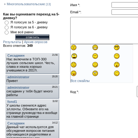
Многопользовательские
[13]
Имя *:
Наш Опрос
Email *:
Как вы оцениваете переход на 5-
дневку?
Я голосую за 5 - дневку
Я голосую за 6 - дневку
Мне всё равно
Результаты
|
Архив опросов
Всего ответов:
349
Мини-Чат
Все смайлы
Код *: