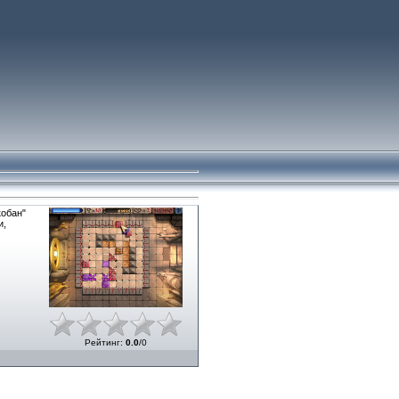
кобан"
и,
Рейтинг
:
0.0
/
0