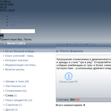
Суббота
08.08.2026
06:35
SITE LOGO
Главная
Вход
Регистрация
RSS
Приветствую Вас
,
Гость
Меню Сайта
Главная
»
Онлайн игры
»
Слова
Самый классный "...
Посох фараона
65 лет Великой победы
Опыт учителей - нова...
Хитроумная головоломка в древнеегипетск
Интернет-магазин
и аркады в стиле "три в ряд". Отправляйт
Модернизация системы...
собирая комбинации из трех и более элеме
путешествия - усыпальнице древнего вла
Визитка школы
Форма Входа
Категории Раздела
Аркады и экшн
Скачать для
PC
[86]
Настольные
[14]
Головоломки
[64]
Слова
[5]
Счетчики
:
304
/
185
Поиск предметов
[23]
Стратегии
Всего комментариев
:
0
[7]
Другие
[5]