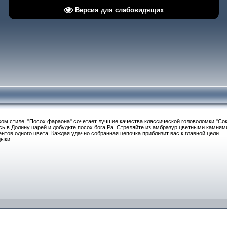
Версия для слабовидящих
ом стиле. "Посох фараона" сочетает лучшие качества классической головоломки "Со
есь в Долину царей и добудьте посох бога Ра. Стреляйте из амбразур цветными камням
нтов одного цвета. Каждая удачно собранная цепочка приблизит вас к главной цели
дыки.