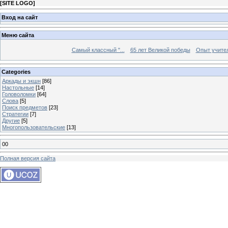
[
SITE LOGO
]
Вход на сайт
Меню сайта
Самый классный "...
65 лет Великой победы
Опыт учителе
Categories
Аркады и экшн
[86]
Настольные
[14]
Головоломки
[64]
Слова
[5]
Поиск предметов
[23]
Стратегии
[7]
Другие
[5]
Многопользовательские
[13]
00
Полная версия сайта