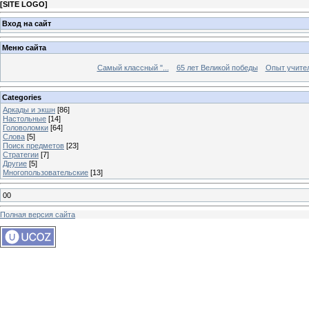
[
SITE LOGO
]
Вход на сайт
Меню сайта
Самый классный "...
65 лет Великой победы
Опыт учителе
Categories
Аркады и экшн
[86]
Настольные
[14]
Головоломки
[64]
Слова
[5]
Поиск предметов
[23]
Стратегии
[7]
Другие
[5]
Многопользовательские
[13]
00
Полная версия сайта