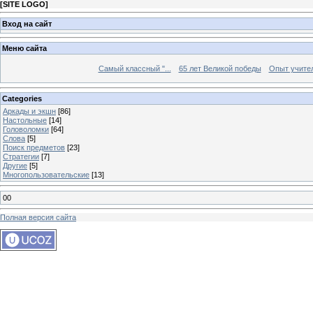
[
SITE LOGO
]
Вход на сайт
Меню сайта
Самый классный "...
65 лет Великой победы
Опыт учителе
Categories
Аркады и экшн
[86]
Настольные
[14]
Головоломки
[64]
Слова
[5]
Поиск предметов
[23]
Стратегии
[7]
Другие
[5]
Многопользовательские
[13]
00
Полная версия сайта