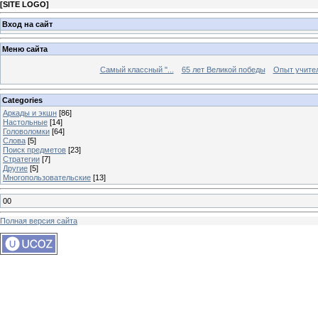
[
SITE LOGO
]
Вход на сайт
Меню сайта
Самый классный "...
65 лет Великой победы
Опыт учителе
Categories
Аркады и экшн
[86]
Настольные
[14]
Головоломки
[64]
Слова
[5]
Поиск предметов
[23]
Стратегии
[7]
Другие
[5]
Многопользовательские
[13]
00
Полная версия сайта