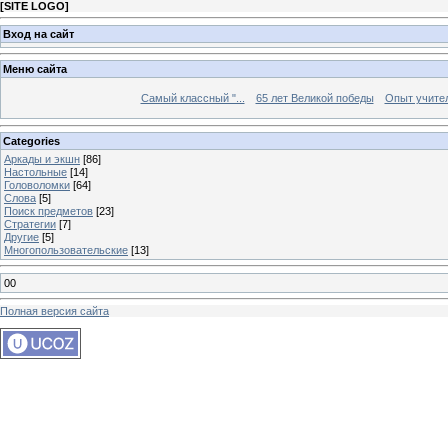
[
SITE LOGO
]
Вход на сайт
Меню сайта
Самый классный "...
65 лет Великой победы
Опыт учителе
Categories
Аркады и экшн
[86]
Настольные
[14]
Головоломки
[64]
Слова
[5]
Поиск предметов
[23]
Стратегии
[7]
Другие
[5]
Многопользовательские
[13]
00
Полная версия сайта