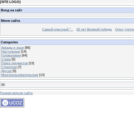
[
SITE LOGO
]
Вход на сайт
Меню сайта
Самый классный "...
65 лет Великой победы
Опыт учителе
Categories
Аркады и экшн
[86]
Настольные
[14]
Головоломки
[64]
Слова
[5]
Поиск предметов
[23]
Стратегии
[7]
Другие
[5]
Многопользовательские
[13]
00
Полная версия сайта