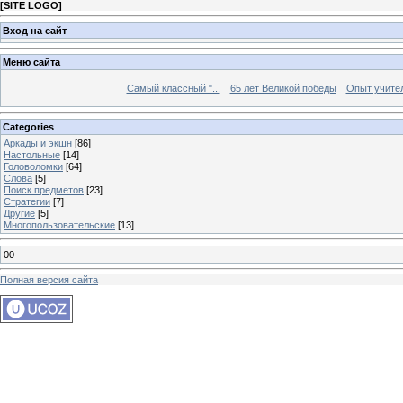
[
SITE LOGO
]
Вход на сайт
Меню сайта
Самый классный "...
65 лет Великой победы
Опыт учителе
Categories
Аркады и экшн
[86]
Настольные
[14]
Головоломки
[64]
Слова
[5]
Поиск предметов
[23]
Стратегии
[7]
Другие
[5]
Многопользовательские
[13]
00
Полная версия сайта