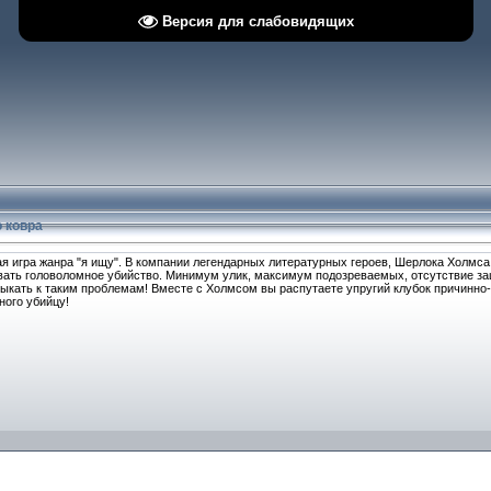
Версия для слабовидящих
 ковра
ая игра жанра "я ищу". В компании легендарных литературных героев, Шерлока Холмса
вать головоломное убийство. Минимум улик, максимум подозреваемых, отсутствие зац
ыкать к таким проблемам! Вместе с Холмсом вы распутаете упругий клубок причинно-
ного убийцу!