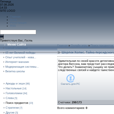
Пятница
07.08.2026
14:33
SITE LOGO
Главная
Вход
Регистрация
RSS
Приветствую Вас
,
Гость
Меню Сайта
Главная
»
Онлайн игры
»
Поиск предметов
Самый классный "...
Шерлок Холмс. Тайна персидского
65 лет Великой победы
Опыт учителей - нова...
Удивительная по своей красоте детективн
Интернет-магазин
доктора Ватсона, вам предстоит расследо
Модернизация системы...
Что делать? Знаменитому сыщику не прив
следственных связей и найдете таинствен
Визитка школы
Форма Входа
Категории Раздела
Аркады и экшн
Скачать для
PC
[86]
Настольные
[14]
Головоломки
[64]
Слова
[5]
Счетчики
:
298
/
173
Поиск предметов
[23]
Стратегии
Всего комментариев
:
0
[7]
Другие
[5]