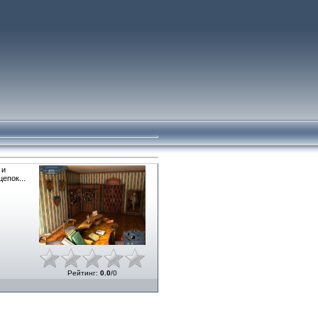
 и
епок...
Рейтинг
:
0.0
/
0