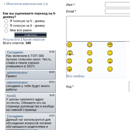
Многопользовательские
[13]
Имя *:
Наш Опрос
Email *:
Как вы оцениваете переход на 5-
дневку?
Я голосую за 5 - дневку
Я голосую за 6 - дневку
Мне всё равно
Результаты
|
Архив опросов
Всего ответов:
349
Мини-Чат
Все смайлы
Код *: