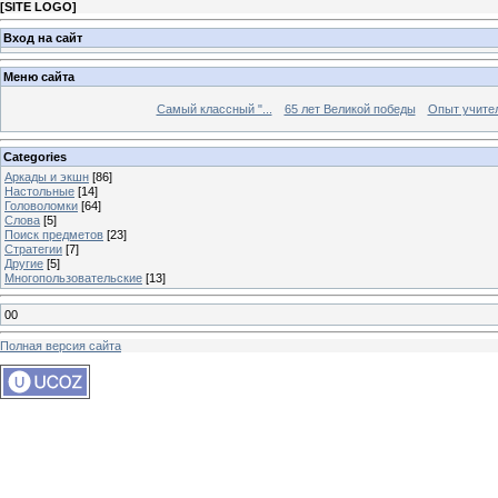
[
SITE LOGO
]
Вход на сайт
Меню сайта
Самый классный "...
65 лет Великой победы
Опыт учителе
Categories
Аркады и экшн
[86]
Настольные
[14]
Головоломки
[64]
Слова
[5]
Поиск предметов
[23]
Стратегии
[7]
Другие
[5]
Многопользовательские
[13]
00
Полная версия сайта