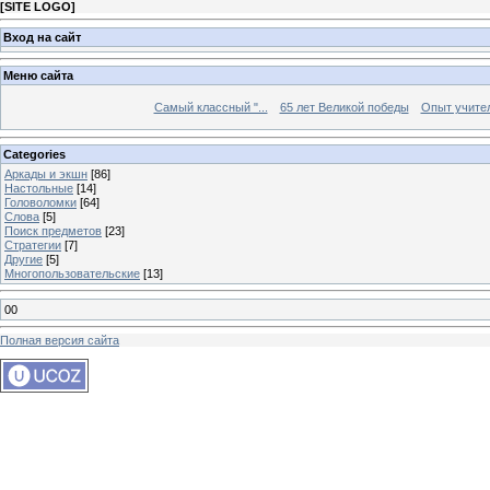
[
SITE LOGO
]
Вход на сайт
Меню сайта
Самый классный "...
65 лет Великой победы
Опыт учителе
Categories
Аркады и экшн
[86]
Настольные
[14]
Головоломки
[64]
Слова
[5]
Поиск предметов
[23]
Стратегии
[7]
Другие
[5]
Многопользовательские
[13]
00
Полная версия сайта