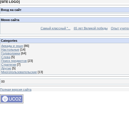
[
SITE LOGO
]
Вход на сайт
Меню сайта
Самый классный "...
65 лет Великой победы
Опыт учителе
Categories
Аркады и экшн
[86]
Настольные
[14]
Головоломки
[64]
Слова
[5]
Поиск предметов
[23]
Стратегии
[7]
Другие
[5]
Многопользовательские
[13]
00
Полная версия сайта