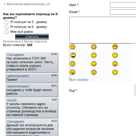
Многопользовательские
[13]
Имя *:
Наш Опрос
Email *:
Как вы оцениваете переход на 5-
дневку?
Я голосую за 5 - дневку
Я голосую за 6 - дневку
Мне всё равно
Результаты
|
Архив опросов
Всего ответов:
349
Мини-Чат
Все смайлы
Код *: