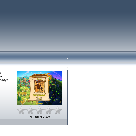
ля
ет
ледуя
Рейтинг
:
0.0
/
0