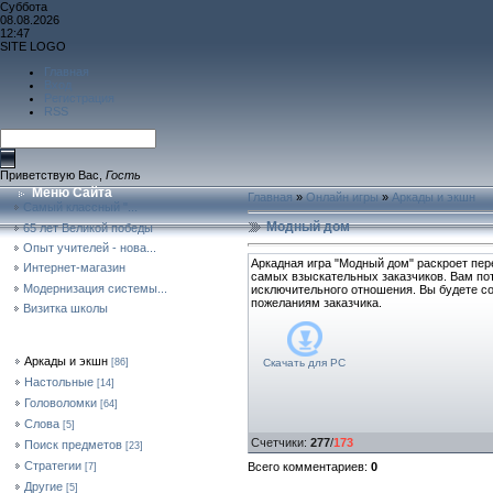
Суббота
08.08.2026
12:47
SITE LOGO
Главная
Вход
Регистрация
RSS
Приветствую Вас
,
Гость
Меню Сайта
Главная
»
Онлайн игры
»
Аркады и экшн
Самый классный "...
Модный дом
65 лет Великой победы
Опыт учителей - нова...
Аркадная игра "Модный дом" раскроет пер
Интернет-магазин
самых взыскательных заказчиков. Вам пот
Модернизация системы...
исключительного отношения. Вы будете с
пожеланиям заказчика.
Визитка школы
Форма Входа
Категории Раздела
Аркады и экшн
Скачать для
PC
[86]
Настольные
[14]
Головоломки
[64]
Слова
[5]
Счетчики
:
277
/
173
Поиск предметов
[23]
Стратегии
Всего комментариев
:
0
[7]
Другие
[5]